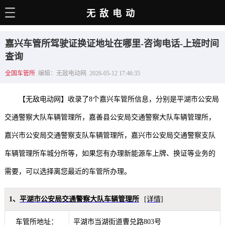
无敌电动
主页
嘉兴车管所驾驶证换证地址在哪里-咨询电话-上班时间
电动百科
查询
全国车管所
编辑：无敌电动网 2026-05-12 17:46:35
电车资讯
电车手册
【无敌电动网】收录了8个嘉兴车管所信息，分别是平湖市公安局
选车推荐
交通警察大队车辆管理所，嘉善县公安局交通警察大队车辆管理所，
嘉兴市公安局交通警察支队车辆管理所，嘉兴市公安局交通警察支队
充电站
车辆管理所车城分所等，如果您有办理新能源车上牌、换证等业务的
用车百科
需要，可以选择离您最近的车管所办理。
销量榜
经销商
1、
平湖市公安局交通警察大队车辆管理所
[详情]
车管所地址：
平湖市当湖街道曹兑路803号