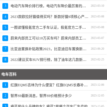
电动汽车降价排行榜，电动汽车降价最厉害的品牌是？
3
2023-03-10
2023款欧拉好猫值得买吗？新款好猫9项核心产品力重磅升级
4
2023-03-08
一图读懂极氪官方二手车认证，极氪官方二手车入口上线
5
2023-03-08
蔚来内部员工可以10万买车吗？蔚来内部员工爆料
6
2023-03-07
比亚迪置换补贴政策2023，比亚迪旧车置换新车价格表
7
2023-06-20
2022建议买车SUV排行榜，除了油车这几款新能源SUV也建议买
8
2023-02-25
电车百科
红旗EQM5吉林为什么便宜？红旗EQM5长春补贴政策
1
2023-12-06
2
智界S9最新消息，智界S9价格预计多少
2023-12-05
3
睿蓝是什么品牌的车？睿蓝7是哪个汽车厂生产的
2023-12-05