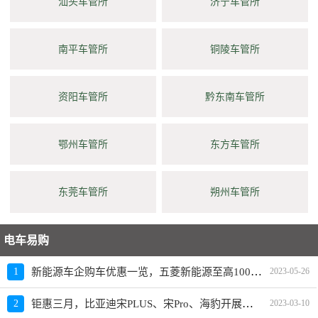
汕头车管所
济宁车管所
南平车管所
铜陵车管所
资阳车管所
黔东南车管所
鄂州车管所
东方车管所
东莞车管所
朔州车管所
电车易购
新能源车企购车优惠一览，五菱新能源至高10000元限时补贴
1
2023-05-26
钜惠三月，比亚迪宋PLUS、宋Pro、海豹开展限时优惠活动
2
2023-03-10