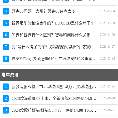
4
领克08问题一大堆？领克08缺点太多
2023-12-04
5
智界是华为和谁合作的？LUXEED是什么牌子车
2023-11-29
6
问界和智界有什么区别？智界和问界什么关系
2023-11-29
7
豹5是什么牌子的车？方程豹豹5是哪个厂家的
2023-11-27
埃安Y Plus买510还是610？广汽埃安510公里实际跑多远
8
2023-11-24
电车资讯
新款海豚即将上市，现款优惠1.8万，买现款还是再等等
1
2024-01-25
2023款深蓝SL03上市，全新深蓝SL03售价14.59-19.19万元
2
2023-08-28
2024款欧拉好猫/好猫GT上市，售价14.98-16.58万元
3
2023-08-21