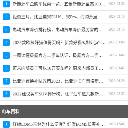
新能源车企购车优惠一览，五菱新能源至高10000元限时补贴
1
2023-05-26
钜惠三月，比亚迪宋PLUS、宋Pro、海豹开展限时优惠活动
2
2023-03-10
电动汽车降价排行榜，电动汽车降价最厉害的品牌是？
3
2023-03-10
2023款欧拉好猫值得买吗？新款好猫9项核心产品力重磅升级
4
2023-03-08
一图读懂极氪官方二手车认证，极氪官方二手车入口上线
5
2023-03-08
蔚来内部员工可以10万买车吗？蔚来内部员工爆料
6
2023-03-07
比亚迪置换补贴政策2023，比亚迪旧车置换新车价格表
7
2023-06-20
2022建议买车SUV排行榜，除了油车这几款新能源SUV也建议买
8
2023-02-25
电车百科
红旗EQM5吉林为什么便宜？红旗EQM5长春补贴政策
1
2023-12-06