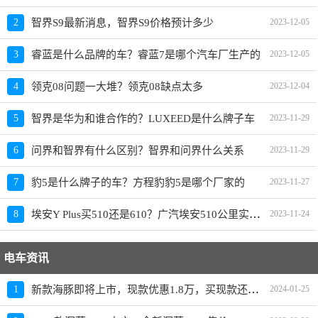
2
智界S9最新消息，智界S9价格预计多少
2023-12-05
3
睿蓝是什么品牌的车？睿蓝7是哪个汽车厂生产的
2023-12-05
4
领克08问题一大堆？领克08缺点太多
2023-12-04
5
智界是华为和谁合作的？LUXEED是什么牌子车
2023-11-29
6
问界和智界有什么区别？智界和问界什么关系
2023-11-29
7
豹5是什么牌子的车？方程豹豹5是哪个厂家的
2023-11-27
埃安Y Plus买510还是610？广汽埃安510公里实际跑多远
8
2023-11-24
电车资讯
新款海豚即将上市，现款优惠1.8万，买现款还是再等等
1
2024-01-25