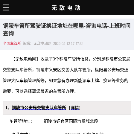
无敌电动
主页
铜陵车管所驾驶证换证地址在哪里-咨询电话-上班时间
电动百科
查询
全国车管所
编辑：无敌电动网 2026-05-12 17:47:34
电车资讯
电车手册
【无敌电动网】收录了3个铜陵车管所信息，分别是铜陵市公安局
选车推荐
交警支队车管所，铜陵市义安区交警大队车管所，枞阳县公安局交通
管理大队车辆管理所等，如果您有办理新能源车上牌、换证等业务的
充电站
需要，可以选择离您最近的车管所办理。
用车百科
销量榜
1、
铜陵市公安局交警支队车管所
[详情]
经销商
车管所地址：
铜陵市铜官区国际汽贸城北段