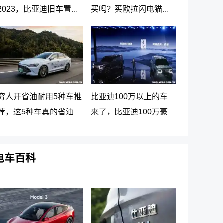
2023，比亚迪旧车置换
买吗？买欧拉闪电猫十
新车价格表
大忠告
穷人开省油耐用5种车推
比亚迪100万以上的车
荐，这5种车真的省油又
来了，比亚迪100万豪
耐用
车贵在哪里
电车百科