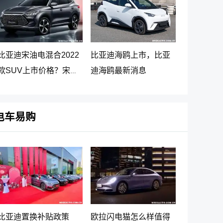
比亚迪宋油电混合2022
比亚迪海鸥上市，比亚
款SUV上市价格？宋
迪海鸥最新消息
PLUS DM-i 5G版上市消
息
电车易购
比亚迪置换补贴政策
欧拉闪电猫怎么样值得