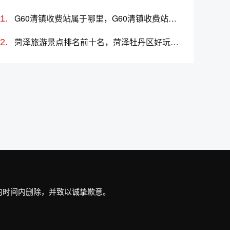
G60清镇收费站属于哪里，G60清镇收费站入口的详细地址
菏泽旅游景点排名前十名，菏泽牡丹区好玩的地方
最短的时间内删除，并致以诚挚歉意。