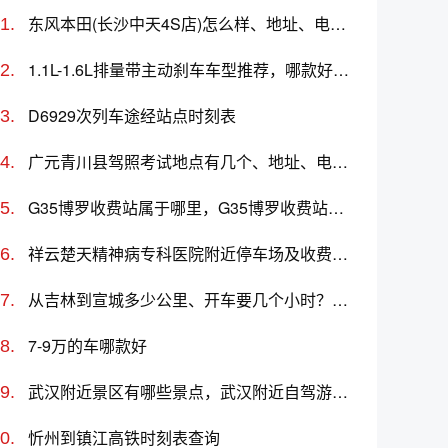
东风本田(长沙中天4S店)怎么样、地址、电话、上班时间查询
1.1L-1.6L排量带主动刹车车型推荐，哪款好？价格多少
D6929次列车途经站点时刻表
广元青川县驾照考试地点有几个、地址、电话、工作时间
G35博罗收费站属于哪里，G35博罗收费站入口的详细地址
祥云楚天精神病专科医院附近停车场及收费标准
从吉林到宣城多少公里、开车要几个小时？过路费、油费等
7-9万的车哪款好
武汉附近景区有哪些景点，武汉附近自驾游二日游
忻州到镇江高铁时刻表查询