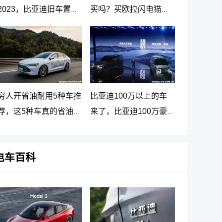
2023，比亚迪旧车置换
买吗？买欧拉闪电猫十
新车价格表
大忠告
穷人开省油耐用5种车推
比亚迪100万以上的车
荐，这5种车真的省油又
来了，比亚迪100万豪
耐用
车贵在哪里
电车百科