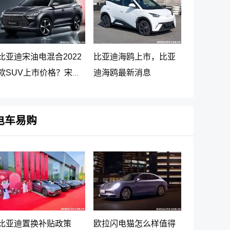
比亚迪宋油电混合2022
比亚迪海鸥上市，比亚
款SUV上市价格？宋
迪海鸥最新消息
PLUS DM-i 5G版上市消
息
电车易购
比亚迪置换补贴政策
欧拉闪电猫怎么样值得