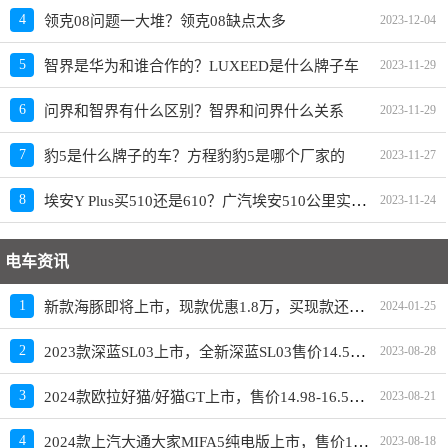
4
领克08问题一大堆？领克08缺点太多
2023-12-04
5
智界是华为和谁合作的？LUXEED是什么牌子车
2023-11-29
6
问界和智界有什么区别？智界和问界什么关系
2023-11-29
7
豹5是什么牌子的车？方程豹豹5是哪个厂家的
2023-11-27
埃安Y Plus买510还是610？广汽埃安510公里实际跑多远
8
2023-11-24
电车资讯
新款海豚即将上市，现款优惠1.8万，买现款还是再等等
1
2024-01-25
2023款深蓝SL03上市，全新深蓝SL03售价14.59-19.19万元
2
2023-08-28
2024款欧拉好猫/好猫GT上市，售价14.98-16.58万元
3
2023-08-21
2024款上汽大通大家MIFA5纯电版上市，售价19.98-23.28万元
4
2023-08-18