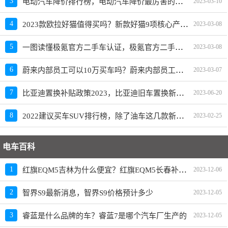
电动汽车降价排行榜，电动汽车降价最厉害的品牌是？
3
2023-03-10
2023款欧拉好猫值得买吗？新款好猫9项核心产品力重磅升级
4
2023-03-08
一图读懂极氪官方二手车认证，极氪官方二手车入口上线
5
2023-03-08
蔚来内部员工可以10万买车吗？蔚来内部员工爆料
6
2023-03-07
比亚迪置换补贴政策2023，比亚迪旧车置换新车价格表
7
2023-06-20
2022建议买车SUV排行榜，除了油车这几款新能源SUV也建议买
8
2023-02-25
电车百科
红旗EQM5吉林为什么便宜？红旗EQM5长春补贴政策
1
2023-12-06
2
智界S9最新消息，智界S9价格预计多少
2023-12-05
3
睿蓝是什么品牌的车？睿蓝7是哪个汽车厂生产的
2023-12-05