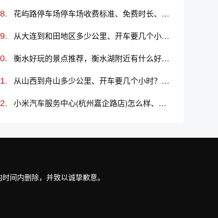
花屿路停车场停车场收费标准、免费时长、日租月租信息
从大连到和田地区多少公里、开车要几个小时？过路费、油费等
衡水好玩的景点推荐，衡水湖附近有什么好玩的
从山西到舟山多少公里、开车要几个小时？过路费、油费等
小米汽车服务中心(杭州嘉企路店)怎么样、地址、电话、上班时间查询
最短的时间内删除，并致以诚挚歉意。