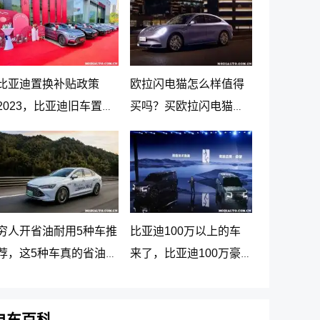
比亚迪置换补贴政策
欧拉闪电猫怎么样值得
2023，比亚迪旧车置换
买吗？买欧拉闪电猫十
新车价格表
大忠告
穷人开省油耐用5种车推
比亚迪100万以上的车
荐，这5种车真的省油又
来了，比亚迪100万豪
耐用
车贵在哪里
电车百科