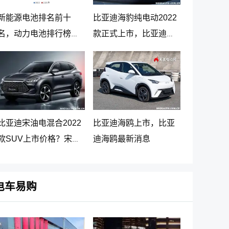
新能源电池排名前十
比亚迪海豹纯电动2022
名，动力电池排行榜前
款正式上市，比亚迪海
十名
豹纯电动报价20.98万起
比亚迪宋油电混合2022
比亚迪海鸥上市，比亚
款SUV上市价格？宋
迪海鸥最新消息
PLUS DM-i 5G版上市消
息
电车易购