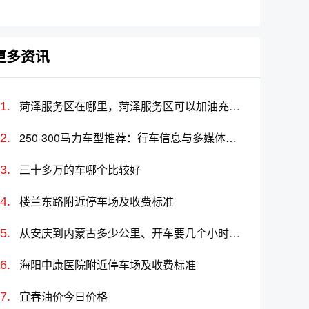
名及价格一览
车标志图片大全
更多资讯
菏泽服务区在哪里，菏泽服务区可以加油充电吗？
250-300马力车型推荐：行车信息与多媒体配置好的车有哪些？选哪款好？价格多少？
三十多万的车哪个比较好
楼兰东路附近停车场及收费标准
从安庆到内蒙古多少公里、开车要几个小时？过路费、油费等
海阳中康医院附近停车场及收费标准
宜春油价今日价格