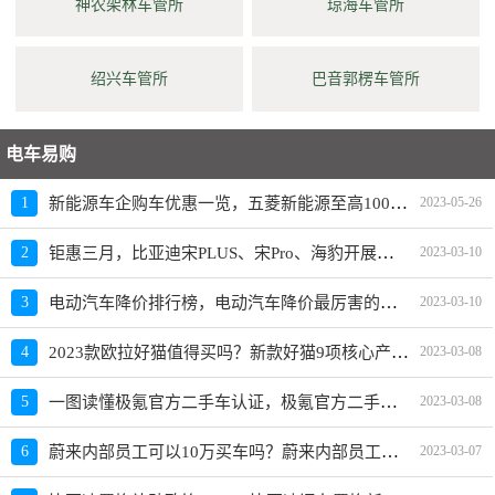
神农架林车管所
琼海车管所
绍兴车管所
巴音郭楞车管所
电车易购
新能源车企购车优惠一览，五菱新能源至高10000元限时补贴
1
2023-05-26
钜惠三月，比亚迪宋PLUS、宋Pro、海豹开展限时优惠活动
2
2023-03-10
电动汽车降价排行榜，电动汽车降价最厉害的品牌是？
3
2023-03-10
2023款欧拉好猫值得买吗？新款好猫9项核心产品力重磅升级
4
2023-03-08
一图读懂极氪官方二手车认证，极氪官方二手车入口上线
5
2023-03-08
蔚来内部员工可以10万买车吗？蔚来内部员工爆料
6
2023-03-07