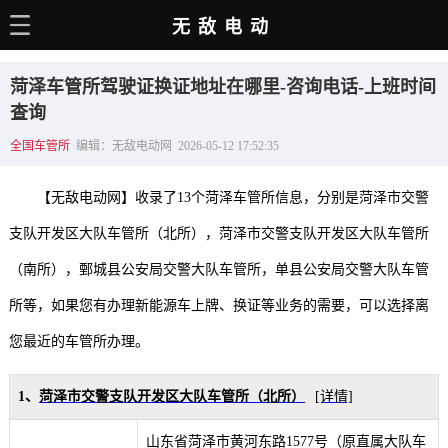
无敌电动
主页
菏泽车管所驾驶证换证地址在哪里-咨询电话-上班时间
电动百科
查询
全国车管所
编辑：无敌电动网 2026-05-12 17:52:35
电车资讯
电车手册
【无敌电动网】收录了13个菏泽车管所信息，分别是菏泽市交警
选车推荐
支队开发区大队车管所（北所），菏泽市交警支队开发区大队车管所
（南所），鄄城县公安局交警大队车管所，单县公安局交警大队车管
充电站
所等，如果您有办理新能源车上牌、换证等业务的需要，可以选择离
用车百科
您最近的车管所办理。
销量榜
经销商
1、
菏泽市交警支队开发区大队车管所（北所）
[详情]
山东省菏泽市黄河东路1577号（原直属大队车