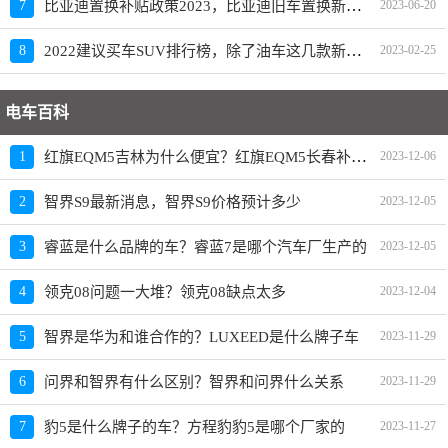
比亚迪置换补贴政策2023，比亚迪旧车置换新车价格表
7
2023-06-20
2022建议买车SUV排行榜，除了油车这几款新能源SUV也建议买
8
2023-02-25
电车百科
红旗EQM5吉林为什么便宜？红旗EQM5长春补贴政策
1
2023-12-06
2
智界S9最新消息，智界S9价格预计多少
2023-12-05
3
睿蓝是什么品牌的车？睿蓝7是哪个汽车厂生产的
2023-12-05
4
领克08问题一大堆？领克08缺点太多
2023-12-04
5
智界是华为和谁合作的？LUXEED是什么牌子车
2023-11-29
6
问界和智界有什么区别？智界和问界什么关系
2023-11-29
7
豹5是什么牌子的车？方程豹豹5是哪个厂家的
2023-11-27