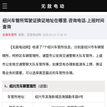
无敌电动
主页
绍兴车管所驾驶证换证地址在哪里-咨询电话-上班时间
电动百科
查询
全国车管所
编辑：无敌电动网 2026-05-12 17:42:19
电车资讯
电车手册
【无敌电动网】收录了7个绍兴车管所信息，分别是绍兴市车辆管
选车推荐
理所，柯桥区车辆管理所，诸暨市公安局交通警察大队车管所，上虞
市公安局交通警察大队车管所等，如果您有办理新能源车上牌、换证
充电站
等业务的需要，可以选择离您最近的车管所办理。
用车百科
销量榜
1、
绍兴市车辆管理所
[详情]
经销商
车管所地址：
绍兴市滨海新城沥海镇勤丰路8号