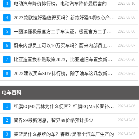
电动汽车降价排行榜，电动汽车降价最厉害的品牌是？
3
2023-03-10
2023款欧拉好猫值得买吗？新款好猫9项核心产品力重磅升级
4
2023-03-08
一图读懂极氪官方二手车认证，极氪官方二手车入口上线
5
2023-03-08
蔚来内部员工可以10万买车吗？蔚来内部员工爆料
6
2023-03-07
比亚迪置换补贴政策2023，比亚迪旧车置换新车价格表
7
2023-06-20
2022建议买车SUV排行榜，除了油车这几款新能源SUV也建议买
8
2023-02-25
电车百科
红旗EQM5吉林为什么便宜？红旗EQM5长春补贴政策
1
2023-12-06
2
智界S9最新消息，智界S9价格预计多少
2023-12-05
3
睿蓝是什么品牌的车？睿蓝7是哪个汽车厂生产的
2023-12-05