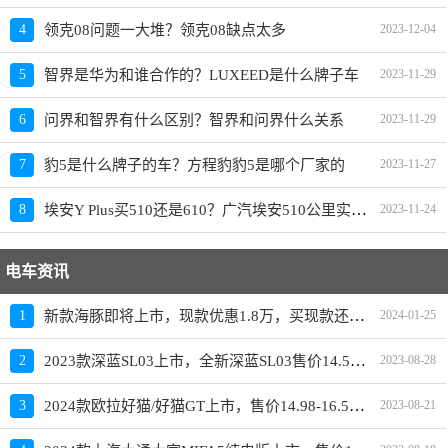
4
领克08问题一大堆？领克08缺点太多
2023-12-04
5
智界是华为和谁合作的？LUXEED是什么牌子车
2023-11-29
6
问界和智界有什么区别？智界和问界什么关系
2023-11-29
7
豹5是什么牌子的车？方程豹豹5是哪个厂家的
2023-11-27
埃安Y Plus买510还是610？广汽埃安510公里实际跑多远
8
2023-11-24
电车资讯
新款海豚即将上市，现款优惠1.8万，买现款还是再等等
1
2024-01-25
2023款深蓝SL03上市，全新深蓝SL03售价14.59-19.19万元
2
2023-08-28
2024款欧拉好猫/好猫GT上市，售价14.98-16.58万元
3
2023-08-21