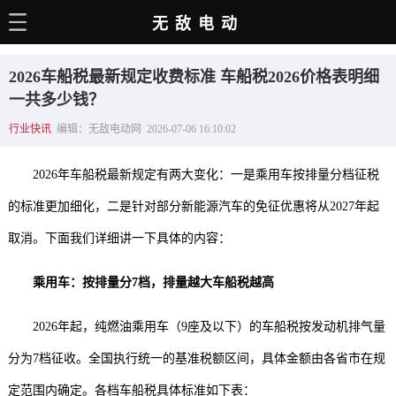
无敌电动
主页
2026车船税最新规定收费标准 车船税2026价格表明细
电动百科
一共多少钱？
行业快讯
编辑：无敌电动网 2026-07-06 16:10:02
电车资讯
电车手册
2026年车船税最新规定有两大变化：一是乘用车按排量分档征税
选车推荐
的标准更加细化，二是针对部分新能源汽车的免征优惠将从2027年起
取消。下面我们详细讲一下具体的内容：
充电站
用车百科
乘用车：按排量分7档，排量越大车船税越高
销量榜
2026年起，纯燃油乘用车（9座及以下）的车船税按发动机排气量
经销商
分为7档征收。全国执行统一的基准税额区间，具体金额由各省市在规
定范围内确定。各档车船税具体标准如下表：