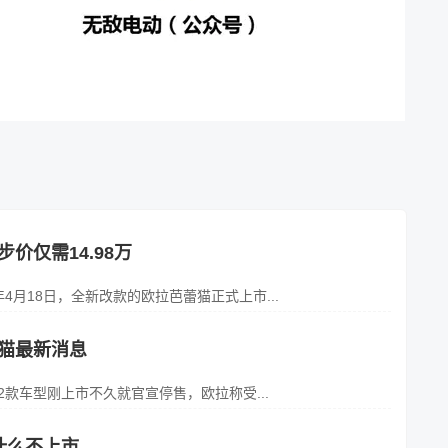
步价仅需14.98万
4月18日，全新改款的欧拉芭蕾猫正式上市...
白猫最新消息
款车型刚上市不久就官宣停售，欧拉称受...
什么不上市