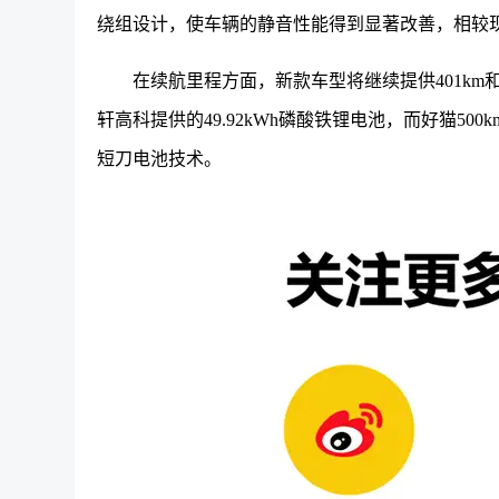
绕组设计，使车辆的静音性能得到显著改善，相较
在续航里程方面，新款车型将继续提供401km和5
轩高科提供的49.92kWh磷酸铁锂电池，而好猫500
短刀电池技术。