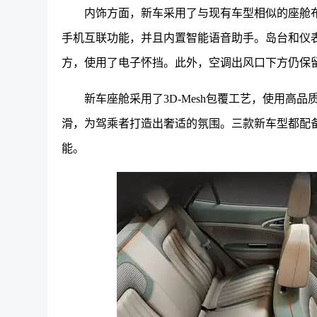
内饰方面，新车采用了与现有车型相似的座舱布局。配备
手机互联功能，并且内置智能语音助手。岛台和仪
方，使用了电子怀挡。此外，空调出风口下方仍保
新车座舱采用了3D-Mesh包覆工艺，使用高
滑，为驾乘者打造出奢适的氛围。三款新车型都配备
能。