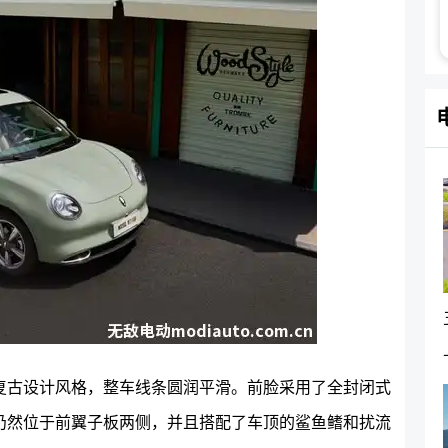
复古设计风格，整车线条圆润平滑。前脸采用了全封闭式
仍然位于前翼子板两侧，并且搭配了车顶的鲨鱼鳍和扰流