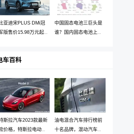
比亚迪宋PLUS DMi冠
中国固态电池三巨头是
军版售价15.98万元起，
谁？国内固态电池上市
2023宋PLUS DM-i冠军
公司排名
版正式上市
电车百科
特斯拉汽车2023款最新
油电混合汽车排行榜前
款价格，特斯拉电动汽
十名品牌，混动汽车十