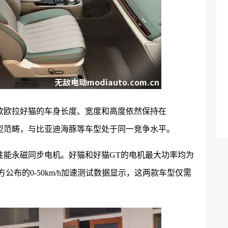
款欧拉好猫的车身长度、宽度和高度依然保持在
所属小型车型范畴，与比亚迪海豚等车型处于同一竞争水平。
性能永磁同步电机。好猫和好猫GT的电机最大功率均为
官方公布的0-50km/h加速测试数据显示，这两款车型仅需