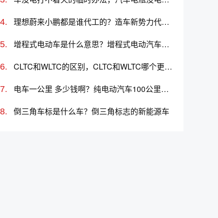
理想蔚来小鹏都是谁代工的？造车新势力代工厂分别是哪些
增程式电动车是什么意思？增程式电动汽车优缺点
CLTC和WLTC的区别，CLTC和WLTC哪个更准确
电车一公里 多少钱啊？纯电动汽车100公里多少度电
倒三角车标是什么车？倒三角标志的新能源车