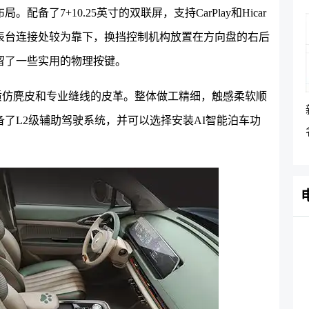
了7+10.25英寸的双联屏，支持CarPlay和Hicar
表台连接处较为靠下，换挡控制机构放置在方向盘的右后
留了一些实用的物理按键。
品质仿麂皮和专业缝线的皮革。整体做工精细，触感柔软顺
了L2级辅助驾驶系统，并可以选择安装AI智能泊车功