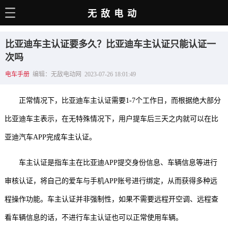
无敌电动
主页
比亚迪车主认证要多久？比亚迪车主认证只能认证一
电动百科
次吗
电车手册
编辑：无敌电动网 2023-07-26 18:01:49
电车资讯
电车手册
正常情况下，比亚迪车主认证需要1-7个工作日，而根据绝大部分
选车推荐
比亚迪车主表示，在无特殊情况下，用户提车后三天之内就可以在比
亚迪汽车APP完成车主认证。
充电站
用车百科
车主认证是指车主在比亚迪APP提交身份信息、车辆信息等进行
销量榜
审核认证，将自己的爱车与手机APP账号进行绑定，从而获得多种远
程操作功能。车主认证并非强制性，如果不需要远程开空调、远程查
经销商
看车辆信息的话，不进行车主认证也可以正常使用车辆。