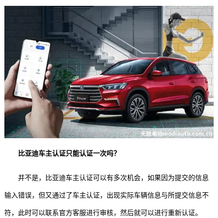
比亚迪车主认证只能认证一次吗？
并不是，比亚迪车主认证可以有多次机会，如果因为提交的信息
输入错误，但又通过了车主认证，出现实际车辆信息与所提交信息不
符，此时可以联系官方客服进行审核，然后就可以进行重新认证。