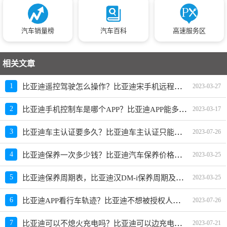
汽车销量榜
汽车百科
高速服务区
相关文章
比亚迪遥控驾驶怎么操作？比亚迪宋手机远程遥控方法
1
2023-03-27
比亚迪手机控制车是哪个APP？比亚迪APP能多个手机登录吗
2
2023-03-17
比亚迪车主认证要多久？比亚迪车主认证只能认证一次吗
3
2023-07-26
比亚迪保养一次多少钱？比亚迪汽车保养价格明细表
4
2023-03-25
比亚迪保养周期表，比亚迪汉DM-i保养周期及费用
5
2023-03-25
比亚迪APP看行车轨迹？比亚迪不想被授权人看到定位
6
2023-07-26
比亚迪可以不熄火充电吗？比亚迪可以边充电边开空调吗
7
2023-07-21