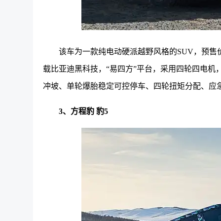
该车为一款纯电动硬派越野风格的SUV，
预售价
载比亚迪黑科技，“易四方”平台，采用四轮四电机，
冲坡、单轮爆胎稳定可控停车、四轮扭矩分配、应
3、方程豹 豹5