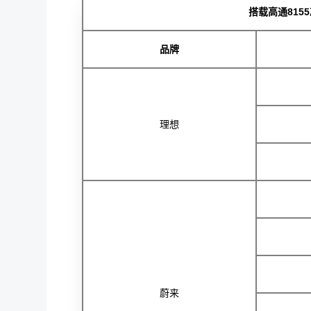
搭载高通815
品牌
理想
蔚来