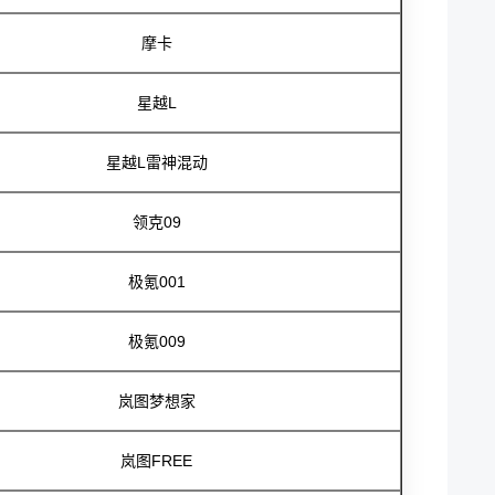
摩卡
星越L
星越L雷神混动
领克09
极氪001
极氪009
岚图梦想家
岚图FREE