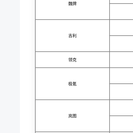
魏牌
吉利
领克
极氪
岚图