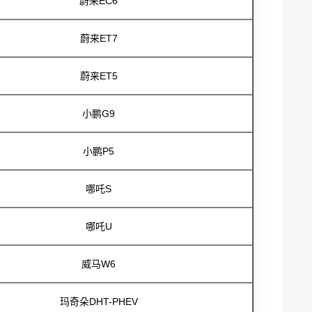
蔚来EC6
蔚来ET7
蔚来ET5
小鹏G9
小鹏P5
哪吒S
哪吒U
威马W6
玛奇朵DHT-PHEV