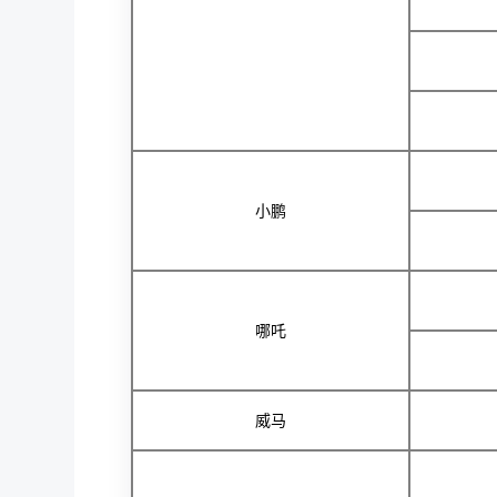
小鹏
哪吒
威马