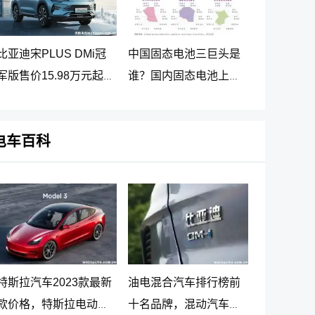
比亚迪宋PLUS DMi冠
中国固态电池三巨头是
军版售价15.98万元起，
谁？国内固态电池上市
2023宋PLUS DM-i冠军
公司排名
版正式上市
电车百科
特斯拉汽车2023款最新
油电混合汽车排行榜前
款价格，特斯拉电动汽
十名品牌，混动汽车十