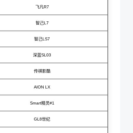
飞凡R7
智己L7
智己LS7
深蓝SL03
传祺影酷
AION LX
Smart精灵#1
GL8世纪