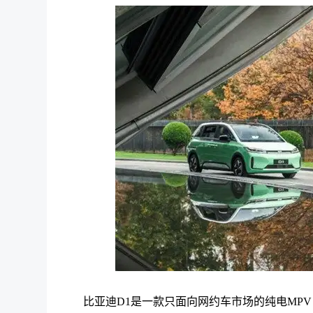
比亚迪D1是一款只面向网约车市场的纯电MP