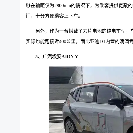
够在轴距仅为2800mm的情况下，为乘客提供宽
门，十分方便乘客上下车。
另外，作为一台搭载了刀片电池的纯电车型，车
实际也能跑接近400公里，而比亚迪D1内置的滴
5、广汽埃安AION Y