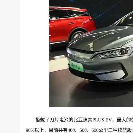
搭载了刀片电池的比亚迪秦PLUS EV，最
90%以上，目前共有400、500、600公里三种续航