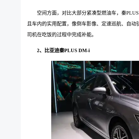
空间方面，对比大部分紧凑型燃油车，秦PLU
且车内的实用配置，像倒车影像、定速巡航、自动
司机在吃饭的过程中完成补能。
2、比亚迪秦PLUS DM-i