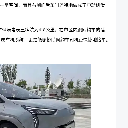
敞的乘坐空间，而且右侧的后车门还特地做成了电动侧滑
辆满电表显续航为418公里，在市区内跑网约车的话，
滴专属车机系统，更是能够协助网约车司机更快捷地接单。