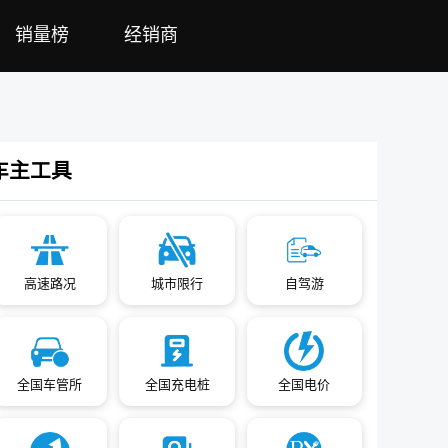
销量榜
经销商
车主工具
高速路况
城市限行
自驾游
全国车管所
全国充电桩
全国电价