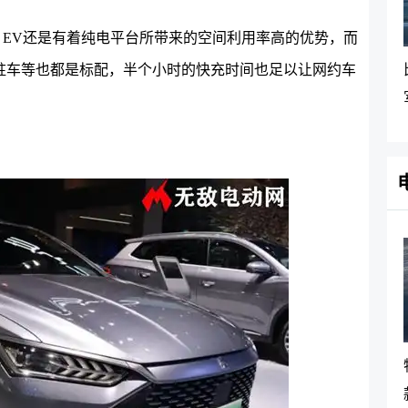
S EV还是有着纯电平台所带来的空间利用率高的优势，而
驻车等也都是标配，半个小时的快充时间也足以让网约车