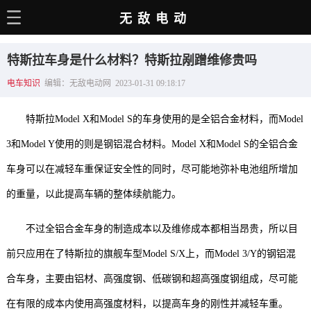
无敌电动
主页
特斯拉车身是什么材料？特斯拉剐蹭维修贵吗
电动百科
电车知识
编辑：无敌电动网 2023-01-31 09:18:17
电车资讯
特斯拉Model X和Model S的车身使用的是全铝合金材料，而Model
电车手册
3和Model Y使用的则是钢铝混合材料。Model X和Model S的全铝合金
选车推荐
车身可以在减轻车重保证安全性的同时，尽可能地弥补电池组所增加
充电站
的重量，以此提高车辆的整体续航能力。
用车百科
不过全铝合金车身的制造成本以及维修成本都相当昂贵，所以目
销量榜
前只应用在了特斯拉的旗舰车型Model S/X上，而Model 3/Y的钢铝混
经销商
合车身，主要由铝材、高强度钢、低碳钢和超高强度钢组成，尽可能
在有限的成本内使用高强度材料，以提高车身的刚性并减轻车重。