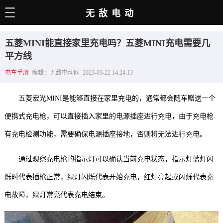
无敌电动
主页
五菱MINI能直接家里充电吗？五菱MINI充电需要几
电动百科
平方线
电车手册
编辑：无敌电动网 2023-03-22 14:24:13
电车资讯
电车手册
五菱宏光MINI是能够直接在家里充电的，通常都会随车赠送一个
选车推荐
便携式充电枪，可以直接插入家里的电源插座进行充电，由于充电枪
有充电检测功能，需要确保电源插座接地，否则将无法进行充电。
充电站
用车百科
通过观察充电枪的指示灯可以确认当前充电状态，指示灯蓝灯闪
销量榜
烁时代表插枪正常，绿灯闪烁代表开始充电，红灯亮起或闪烁代表充
电故障，绿灯常亮代表充电结束。
经销商