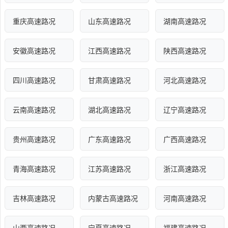
重庆高速路况
山东高速路况
湖南高速路况
安徽高速路况
江西高速路况
陕西高速路况
四川高速路况
甘肃高速路况
河北高速路况
云南高速路况
湖北高速路况
辽宁高速路况
贵州高速路况
广东高速路况
广西高速路况
青海高速路况
江苏高速路况
浙江高速路况
吉林高速路况
内蒙古高速路况
河南高速路况