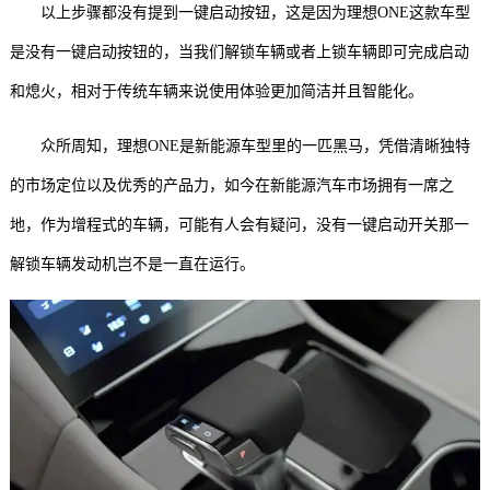
以上步骤都没有提到一键启动按钮，这是因为理想ONE这款车型
是没有一键启动按钮的，当我们解锁车辆或者上锁车辆即可完成启动
和熄火，相对于传统车辆来说使用体验更加简洁并且智能化。
众所周知，理想ONE是新能源车型里的一匹黑马，凭借清晰独特
的市场定位以及优秀的产品力，如今在新能源汽车市场拥有一席之
地，作为增程式的车辆，可能有人会有疑问，没有一键启动开关那一
解锁车辆发动机岂不是一直在运行。