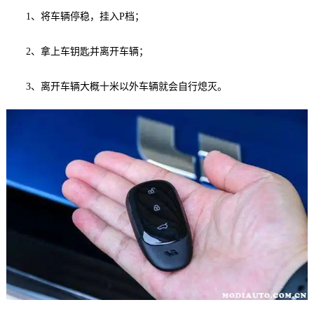
1、将车辆停稳，挂入P档；
2、拿上车钥匙并离开车辆；
3、离开车辆大概十米以外车辆就会自行熄灭。