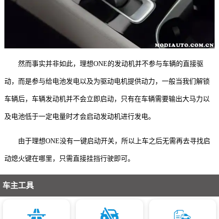
然而事实并非如此，理想ONE的发动机并不参与车辆的直接驱
动，而是参与给电池发电以及为驱动电机提供动力，一般当我们解锁
车辆后，车辆发动机并不会立即启动，只有在车辆需要输出大马力以
及电池低于一定电量时才会启动发动机进行发电。
由于理想ONE
没有一键启动开关，所以
上车之后无需再去寻找启
动熄火键在哪里，只需直接挂挡行驶即可。
车主工具