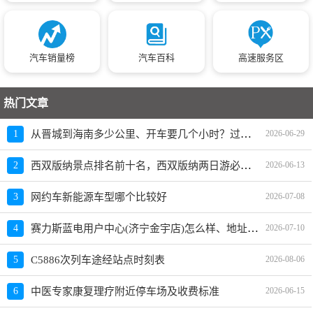
汽车销量榜
汽车百科
高速服务区
热门文章
从晋城到海南多少公里、开车要几个小时？过路费、油费等
1
2026-06-29
西双版纳景点排名前十名，西双版纳两日游必去景点
2
2026-06-13
3
网约车新能源车型哪个比较好
2026-07-08
赛力斯蓝电用户中心(济宁金宇店)怎么样、地址、电话、上班时间查询
4
2026-07-10
5
C5886次列车途经站点时刻表
2026-08-06
6
中医专家康复理疗附近停车场及收费标准
2026-06-15