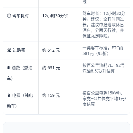
线
驾车时长：12小时30分
⏱️ 驾车耗时
12小时30分钟
钟。建议：全程时间过
长，建议中途选取休息
酒店，分两天行驶，并
保证充足睡眠。
一类客车标准，ETC约
🛣️ 过路费
约 612 元
581元（95折）
按百公里油耗7L、92号
⛽ 油费（燃油
约 631 元
汽油8.5元/升估算
车）
按百公里电耗15kWh、
🔋 电费（纯电
约 159 元
家充+公共快充平均1元/
度估算
动车）