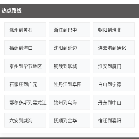
热点路线
滁州到黄石
浙江到巴中
朝阳到淮北
福建到海口
沈阳到延边
连云港到通化
泰州到毕节地区
铜陵到聊城
淮安到厦门
石家庄到广元
牡丹江到阜阳
白山到宁德
鄂尔多斯到黑龙江
锦州到乌海
丹东到中山
六安到威海
抚顺到金华
宿迁到襄阳