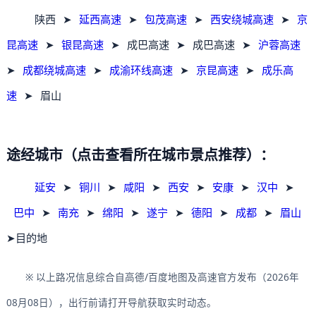
陕西
➤
延西高速
➤
包茂高速
➤
西安绕城高速
➤
京
昆高速
➤
银昆高速
➤
成巴高速
➤
成巴高速
➤
沪蓉高速
➤
成都绕城高速
➤
成渝环线高速
➤
京昆高速
➤
成乐高
速
➤
眉山
途经城市（点击查看所在城市景点推荐）：
延安
➤
铜川
➤
咸阳
➤
西安
➤
安康
➤
汉中
➤
巴中
➤
南充
➤
绵阳
➤
遂宁
➤
德阳
➤
成都
➤
眉山
➤目的地
※ 以上路况信息综合自高德/百度地图及高速官方发布（2026年
08月08日），出行前请打开导航获取实时动态。