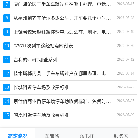
厦门海沧区二手车车辆过户在哪里办理、电话、上班时间
7
2026-07-15
从亳州到齐齐哈尔多少公里、开车要几个小时？过路费、油费等
8
2026-07-28
上饶君悦宏旗红旗体验中心怎么样、地址、电话、上班时间查询
9
2026-07-19
10
G7691次列车途经站点时刻表
2026-07-30
11
吉利的suv有哪些系列
2026-07-12
佳木斯桦南县二手车车辆过户在哪里办理、电话、上班时间
12
2026-06-14
13
长城附近停车场及收费标准
2026-07-22
京仕佰商业街停车场停车场收费标准、免费时长、日租月租信息
14
2026-07-05
15
鸣凰附近停车场及收费标准
2026-07-09
高速路况
车管所
充电桩
服务区