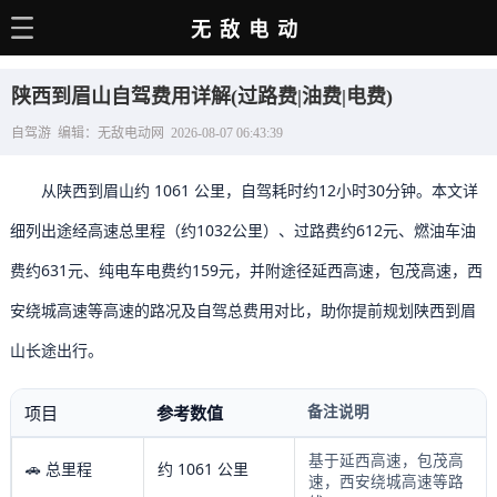
无敌电动
主页
陕西到眉山自驾费用详解(过路费|油费|电费)
电动百科
自驾游 编辑：无敌电动网 2026-08-07 06:43:39
电车资讯
从陕西到眉山约 1061 公里，自驾耗时约12小时30分钟。本文详
电车手册
细列出途经高速总里程（约1032公里）、过路费约612元、燃油车油
选车推荐
费约631元、纯电车电费约159元，并附途径延西高速，包茂高速，西
充电站
安绕城高速等高速的路况及自驾总费用对比，助你提前规划陕西到眉
用车百科
山长途出行。
销量榜
备注说明
项目
参考数值
经销商
基于延西高速，包茂高
🚗 总里程
约 1061 公里
速，西安绕城高速等路