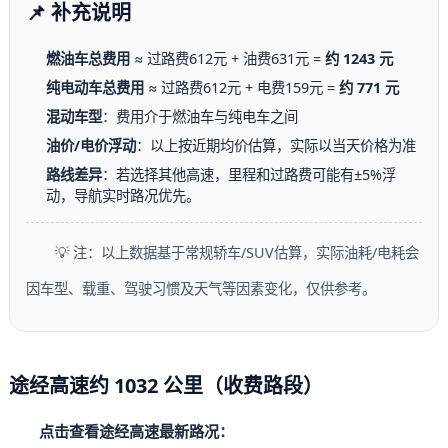
📌 补充说明
燃油车总费用
≈ 过路费612元 + 油费631元 =
约 1243 元
纯电动车总费用
≈ 过路费612元 + 电费159元 =
约 771 元
混动车型
：费用介于燃油车与纯电车之间
油价/电价浮动
：以上按近期均价估算，实际以当天价格为准
路线差异
：若选择其他高速，里程和过路费可能有±5%浮
动，导航实时路况优先。
💡 注：以上数据基于常规轿车/SUV估算，实际油耗/电耗会
因车型、载重、驾驶习惯及天气等因素变化，仅供参考。
途经高速约 1032 公里（收费路段）
点击查看途经高速最新路况：