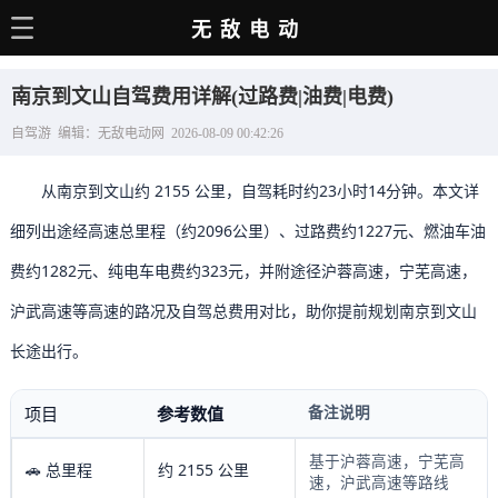
无敌电动
主页
南京到文山自驾费用详解(过路费|油费|电费)
电动百科
自驾游 编辑：无敌电动网 2026-08-09 00:42:26
电车资讯
从南京到文山约 2155 公里，自驾耗时约23小时14分钟。本文详
电车手册
细列出途经高速总里程（约2096公里）、过路费约1227元、燃油车油
选车推荐
费约1282元、纯电车电费约323元，并附途径沪蓉高速，宁芜高速，
充电站
沪武高速等高速的路况及自驾总费用对比，助你提前规划南京到文山
用车百科
长途出行。
销量榜
备注说明
项目
参考数值
经销商
基于沪蓉高速，宁芜高
🚗 总里程
约 2155 公里
速，沪武高速等路线