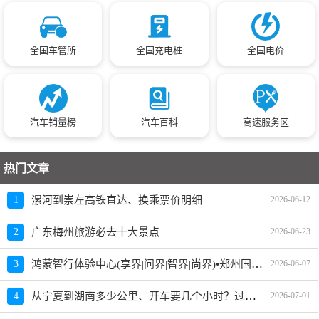
全国车管所
全国充电桩
全国电价
汽车销量榜
汽车百科
高速服务区
热门文章
1
漯河到崇左高铁直达、换乘票价明细
2026-06-12
2
广东梅州旅游必去十大景点
2026-06-23
鸿蒙智行体验中心(享界|问界|智界|尚界)•郑州国贸360怎么样、地址、电话、上班时间查询
3
2026-06-07
从宁夏到湖南多少公里、开车要几个小时？过路费、油费等
4
2026-07-01