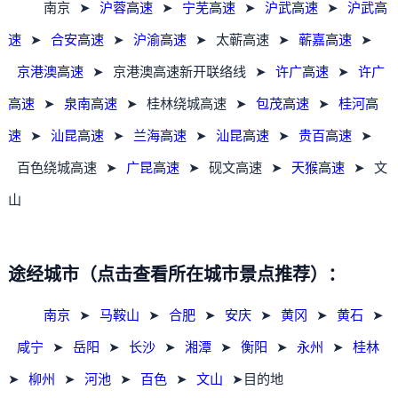
南京
➤
沪蓉高速
➤
宁芜高速
➤
沪武高速
➤
沪武高
速
➤
合安高速
➤
沪渝高速
➤
太蕲高速
➤
蕲嘉高速
➤
京港澳高速
➤
京港澳高速新开联络线
➤
许广高速
➤
许广
高速
➤
泉南高速
➤
桂林绕城高速
➤
包茂高速
➤
桂河高
速
➤
汕昆高速
➤
兰海高速
➤
汕昆高速
➤
贵百高速
➤
百色绕城高速
➤
广昆高速
➤
砚文高速
➤
天猴高速
➤
文
山
途经城市（点击查看所在城市景点推荐）：
南京
➤
马鞍山
➤
合肥
➤
安庆
➤
黄冈
➤
黄石
➤
咸宁
➤
岳阳
➤
长沙
➤
湘潭
➤
衡阳
➤
永州
➤
桂林
➤
柳州
➤
河池
➤
百色
➤
文山
➤目的地