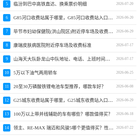
5
临汾到巴中高铁直达、换乘票价明细
2026-07-20
G85河口收费站属于哪里，G85河口收费站入口的详细地址
6
2026-06-20
毕节市妇幼保健院(洪山院区)附近停车场及收费标准
7
2026-06-29
8
康瑞皮肤病医院附近停车场及收费标准
2026-07-17
山海天大队卧龙山中队地址、电话、上班时间、能处理违章吗
9
2026-07-17
10
5万以下油气两用轿车
2026-06-25
11
20至30万磷酸铁锂电池车型推荐，哪款车好？
2026-06-08
G25城东收费站属于哪里，G25城东收费站入口的详细地址
12
2026-06-29
13
100万以上带并线辅助的车有哪些？哪款值得买？
2026-06-18
领主、RE-MAX 瑞迈和风骏5哪个更值得买？性价比、配置对比
14
2026-07-22