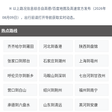
※ 以上路况信息综合自高德/百度地图及高速官方发布（2026年
08月09日），出行前请打开导航获取实时动态。
热点路线
齐齐哈尔到莆田
河北到香港
陕西到盘锦
张家口到邢台
石家庄到潮州
上海到亳州
呼伦贝尔到新乡
马鞍山到深圳
七台河到甘孜州
营口到白山
绍兴到荆州
福州到南宁
承德到六盘水
山东到清远
黑河到安康