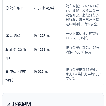
驾车时长：23小时14分
⏱️ 驾车耗时
23小时14分钟
钟。建议：极不建议一
次性开完，必须分段多
日行驶，每日驾驶不超
过6-8小时，确保安全。
一类客车标准，ETC约
🛣️ 过路费
约 1227 元
1166元（95折）
按百公里油耗7L、92号
⛽ 油费（燃油
约 1282 元
汽油8.5元/升估算
车）
按百公里电耗15kWh、
🔋 电费（纯电
约 323 元
家充+公共快充平均1元/
度估算
动车）
📌 补充说明