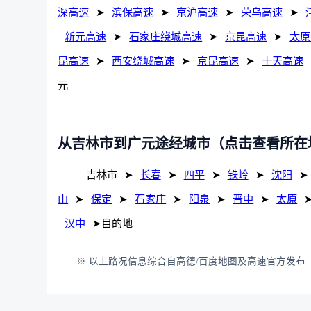
深高速
➤
滨保高速
➤
京沪高速
➤
荣乌高速
➤
新元高速
➤
石家庄绕城高速
➤
京昆高速
➤
太原
昆高速
➤
西安绕城高速
➤
京昆高速
➤
十天高速
元
从吉林市到广元途经城市（点击查看所在
吉林市
➤
长春
➤
四平
➤
铁岭
➤
沈阳
➤
山
➤
保定
➤
石家庄
➤
阳泉
➤
晋中
➤
太原
汉中
➤目的地
※ 以上路况信息综合自高德/百度地图及高速官方发布（