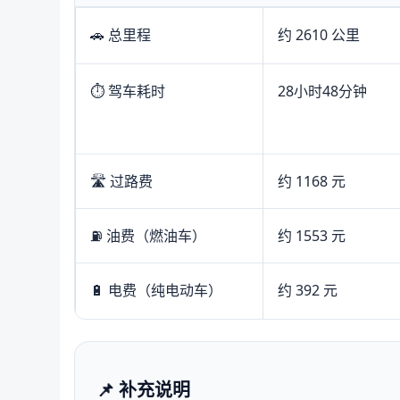
🚗 总里程
约 2610 公里
⏱️ 驾车耗时
28小时48分钟
🛣️ 过路费
约 1168 元
⛽ 油费（燃油车）
约 1553 元
🔋 电费（纯电动车）
约 392 元
📌 补充说明