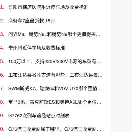
东阳市横店医院附近停车场及收费标准
商务车7座最新款 15万
问界M8、腾势N8L和腾势N9哪个更值得买？性价比、配置对比
宁州附近停车场及收费标准
100万以上、支持220V/230V电源的车型有哪些？哪款值得推荐？
工布江达县名胜古迹有哪些，工布江达县景点名胜古迹推荐
SWM斯威X7、瑞虎5x和VGV U70哪个更值得买？性价比、配置对比
宝马3系、雷克萨斯ES和奥迪A6L哪个更值得买？性价比、配置对比
G7762次列车途经站点时刻表
G75流马收费站属于哪里，G75流马收费站入口的详细地址