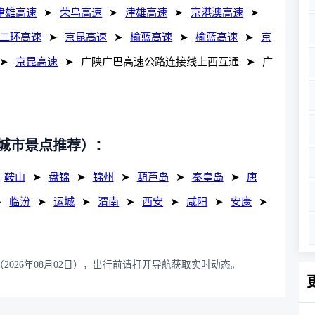
津雄高速
➤
荣乌高速
➤
津雄高速
➤
京港澳高速
➤
二环高速
➤
京昆高速
➤
榆蓝高速
➤
榆蓝高速
➤
京
➤
京昆高速
➤
广陕广巴高速公路连接线上西互通
➤
广
城市景点推荐）：
鞍山
➤
盘锦
➤
锦州
➤
葫芦岛
➤
秦皇岛
➤
唐
➤
临汾
➤
运城
➤
渭南
➤
西安
➤
咸阳
➤
安康
➤
2026年08月02日），出行前请打开导航获取实时动态。