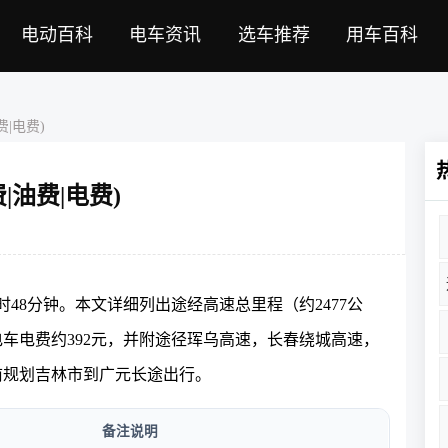
电动百科
电车资讯
选车推荐
用车百科
|电费)
油费|电费)
小时48分钟。本文详细列出途经高速总里程（约2477公
纯电车电费约392元，并附途径珲乌高速，长春绕城高速，
前规划吉林市到广元长途出行。
备注说明