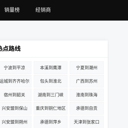
销量榜
经销商
热点路线
宁波到平凉
本溪到鹰潭
宁夏到潮州
运城到齐齐哈尔
包头到淮北
广西到苏州
宿州到韶关
湖南到三门峡
淮南到珠海
兴安盟到保山
重庆到铜仁地区
承德到自贡
兴安盟到朔州
承德到萍乡
天津到张家口