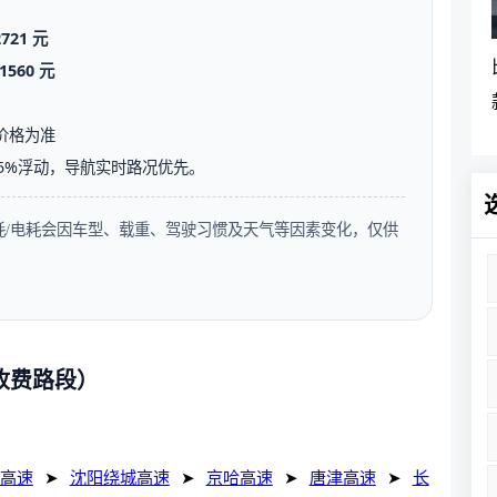
2721 元
1560 元
价格为准
5%浮动，导航实时路况优先。
油耗/电耗会因车型、载重、驾驶习惯及天气等因素变化，仅供
（收费路段）
高速
➤
沈阳绕城高速
➤
京哈高速
➤
唐津高速
➤
长