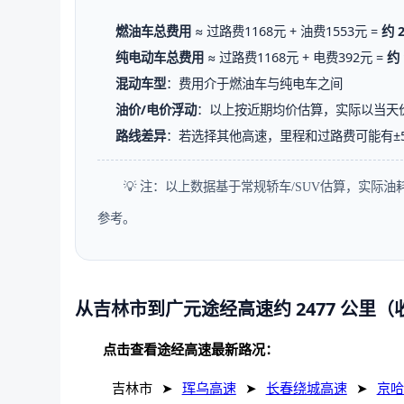
燃油车总费用
≈ 过路费1168元 + 油费1553元 =
约 
纯电动车总费用
≈ 过路费1168元 + 电费392元 =
约 
混动车型
：费用介于燃油车与纯电车之间
油价/电价浮动
：以上按近期均价估算，实际以当天
路线差异
：若选择其他高速，里程和过路费可能有±
💡 注：以上数据基于常规轿车/SUV估算，实际
参考。
从吉林市到广元途经高速约 2477 公里
点击查看途经高速最新路况：
吉林市
➤
珲乌高速
➤
长春绕城高速
➤
京哈