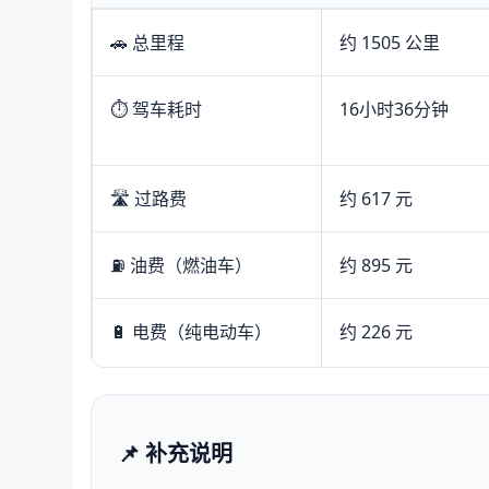
🚗 总里程
约 1505 公里
⏱️ 驾车耗时
16小时36分钟
🛣️ 过路费
约 617 元
⛽ 油费（燃油车）
约 895 元
🔋 电费（纯电动车）
约 226 元
📌 补充说明