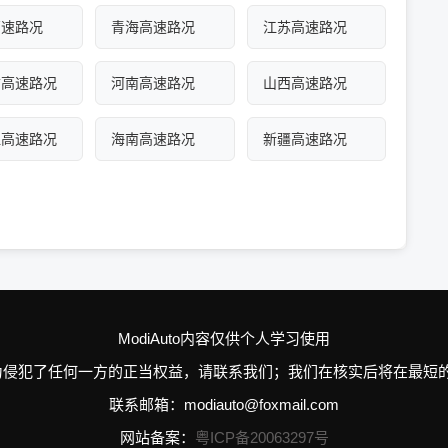
高速路况
青海高速路况
江苏高速路况
古高速路况
河南高速路况
山西高速路况
江高速路况
海南高速路况
新疆高速路况
ModiAuto内容仅供个人学习使用
n的个别行为侵犯了任何一方的正当权益，请联系我们；我们在核实后将在
联系邮箱：modiauto@foxmail.com
网站备案：
粤ICP备20063297号