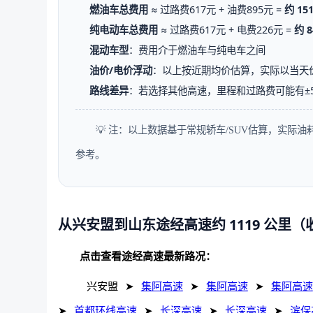
燃油车总费用
≈ 过路费617元 + 油费895元 =
约 15
纯电动车总费用
≈ 过路费617元 + 电费226元 =
约 8
混动车型
：费用介于燃油车与纯电车之间
油价/电价浮动
：以上按近期均价估算，实际以当天
路线差异
：若选择其他高速，里程和过路费可能有±
💡 注：以上数据基于常规轿车/SUV估算，实际
参考。
从兴安盟到山东途经高速约 1119 公里
点击查看途经高速最新路况：
兴安盟
➤
集阿高速
➤
集阿高速
➤
集阿高速
➤
首都环线高速
➤
长深高速
➤
长深高速
➤
滨保