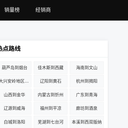
销量榜
经销商
热点路线
葫芦岛到烟台
佳木斯到西藏
海南到文山
大兴安岭地区到聊城
辽阳到黄石
杭州到揭阳
山西到金华
内蒙古到忻州
广东到青海
辽源到威海
福州到平凉
廊坊到酒泉
白城到洛阳
芜湖到七台河
本溪到西双版纳