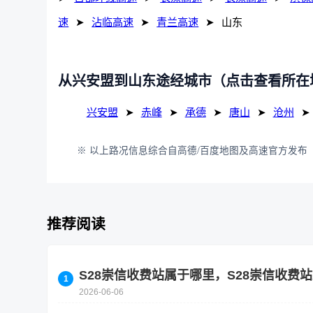
速
➤
沾临高速
➤
青兰高速
➤
山东
从兴安盟到山东途经城市（点击查看所在
兴安盟
➤
赤峰
➤
承德
➤
唐山
➤
沧州
➤
※ 以上路况信息综合自高德/百度地图及高速官方发布（
推荐阅读
S28崇信收费站属于哪里，S28崇信收费
2026-06-06