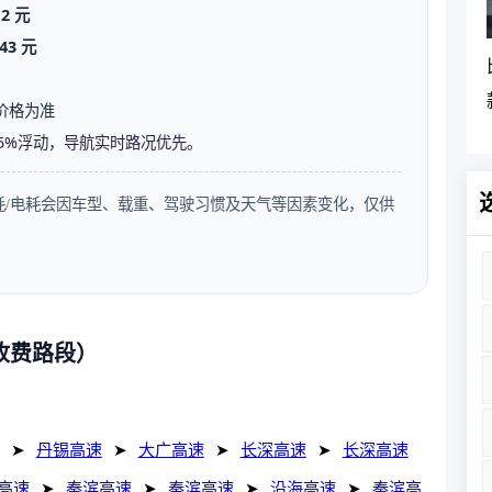
12 元
43 元
价格为准
5%浮动，导航实时路况优先。
油耗/电耗会因车型、载重、驾驶习惯及天气等因素变化，仅供
（收费路段）
➤
丹锡高速
➤
大广高速
➤
长深高速
➤
长深高速
高速
➤
秦滨高速
➤
秦滨高速
➤
沿海高速
➤
秦滨高