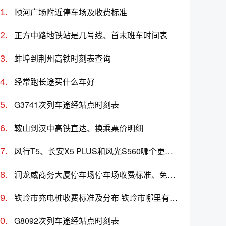
颐河广场附近停车场及收费标准
正方中路地铁站是几号线、首末班车时间表
蚌埠到荆州高铁时刻表查询
经常跑长途买什么车好
G3741次列车途经站点时刻表
鞍山到汉中高铁直达、换乘票价明细
风行T5、长安X5 PLUS和风光S560哪个更值得买？性价比、配置对比
润龙威商务大厦停车场停车场收费标准、免费时长、日租月租信息
铁岭市充电桩收费标准及分布 铁岭市哪里有充电桩
G8092次列车途经站点时刻表