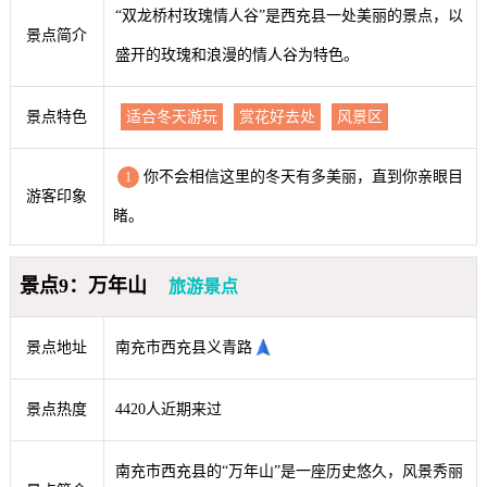
“双龙桥村玫瑰情人谷”是西充县一处美丽的景点，以
景点简介
盛开的玫瑰和浪漫的情人谷为特色。
景点特色
适合冬天游玩
赏花好去处
风景区
你不会相信这里的冬天有多美丽，直到你亲眼目
1
游客印象
睹。
景点9：万年山
旅游景点
景点地址
南充市西充县义青路
景点热度
4420人近期来过
南充市西充县的“万年山”是一座历史悠久，风景秀丽