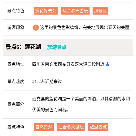
景点特色
赏花好去处
适合春天游玩
风景区
游客印象
这里的景色色彩缤纷，完美地展现出春天的美丽
1
景点6：莲花湖
旅游景点
景点地址
四川省南充市西充县安汉大道三段附近
景点热度
3452人近期来过
西充县的莲花湖是一个美丽的湖泊，以其清澈的水和
景点简介
优美的景色而闻名。
景点特色
自然景观
适合冬天游玩
旅游景点