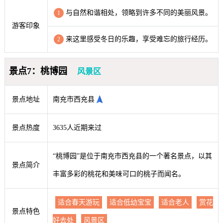
与自然和谐相处，领略到许多不同的美丽风景。
1
游客印象
来这里感受冬日的乐趣，享受难忘的旅行经历。
2
景点7：桃博园
风景区
景点地址
南充市西充县
景点热度
3635人近期来过
“桃博园”是位于南充市西充县的一个著名景点，以其
景点简介
丰富多彩的桃花和美味可口的桃子而闻名。
适合春天游玩
适合低幼宝宝
适合老人
赏花
景点特色
好去处
风景区