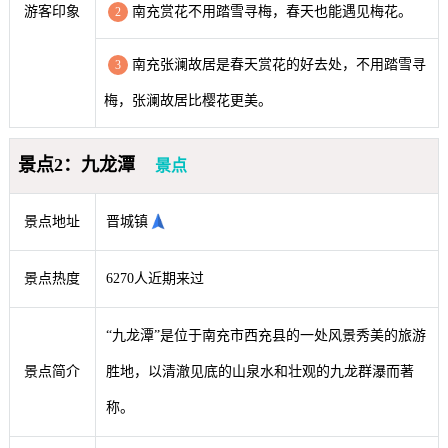
游客印象
南充赏花不用踏雪寻梅，春天也能遇见梅花。
2
南充张澜故居是春天赏花的好去处，不用踏雪寻
3
梅，张澜故居比樱花更美。
景点2：九龙潭
景点
景点地址
晋城镇
景点热度
6270人近期来过
“九龙潭”是位于南充市西充县的一处风景秀美的旅游
景点简介
胜地，以清澈见底的山泉水和壮观的九龙群瀑而著
称。