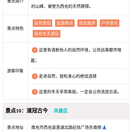
景点简介
的山峰，被誉为西充的天然屏障。
自然景观
旅游景点
适合跑步
户外景点
景点特色
适合冬天游玩
这里有清新怡人的自然环境，让你远离都市喧
1
嚣；
游客印象
走进自然，放松身心的绝佳选择
2
这里的冬天非常美丽，一定会让你流连忘返。
3
景点10：道冠古今
风景区
景点地址
南充市西充县莲湖北路纪信广场东南侧