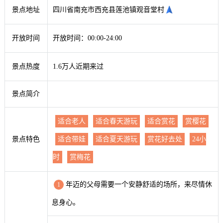
景点地址
四川省南充市西充县莲池镇观音堂村
开放时间
开放时间：00:00-24:00
景点热度
1.6万人近期来过
景点简介
适合老人
适合春天游玩
适合赏花
赏樱花
景点特色
适合带娃
适合夏天游玩
赏花好去处
24小
时
赏梅花
年迈的父母需要一个安静舒适的场所，来尽情休
1
息身心。