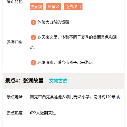
景点特色
然景观
风景区
免费项目
体验大自然的馈赠
1
冬天来这里，体验不同于夏季的美丽景色和活
2
游客印象
动。
环境清幽，适合带孩子出来游玩
3
景点4：张澜故里
文物古迹
景点地址
南充市西充县莲池乡澳门光彩小学西南侧约170米
景点热度
622人近期来过