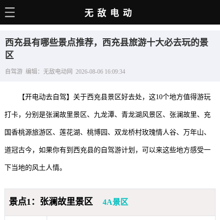
无敌电动
主页
西充县有哪些景点推荐，西充县旅游十大必去玩的景
电动百科
区
自驾游 编辑：无敌电动网 2026-08-06 16:09:34
电车资讯
电车手册
【开电动去自驾】关于西充县景区好去处，这10个地方值得游玩
选车推荐
打卡，分别是张澜故里景区、九龙潭、青龙湖风景区、张澜故里、充
国香桃源旅游区、莲花湖、桃博园、双龙桥村玫瑰情人谷、万年山、
充电站
道冠古今，如果你有到西充县的自驾游计划，可以来这些地方感受一
用车百科
下当地的风土人情。
销量榜
经销商
景点1：张澜故里景区
4A景区