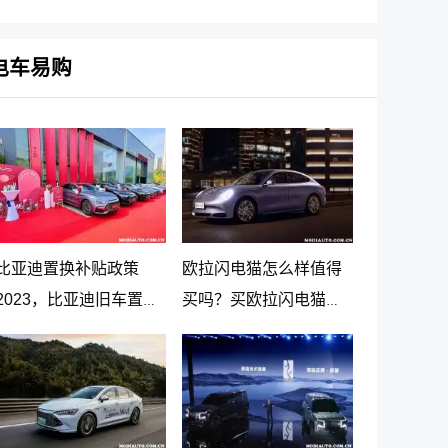
PLUS DM-i 5G版上市消
息
电车易购
比亚迪置换补贴政策
欧拉闪电猫怎么样值得
2023，比亚迪旧车置换
买吗？买欧拉闪电猫十
新车价格表
大忠告