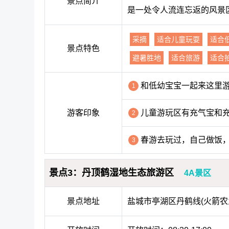
景点简介
是一处令人流连忘返的风景
采摘
适合儿童玩耍
适合
景点特色
避暑胜地
适合旅游
适合
和低幼宝宝一起来这里
1
游客印象
儿童游玩区有充气宝和
2
春游去玩过，自己做饭
3
景点3：丹顶鹤湿地生态旅游区
4A景区
景点地址
盐城市亭湖区丹鹤线(火箭农