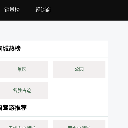
销量榜
经销商
同城热榜
景区
公园
名胜古迹
自驾游推荐