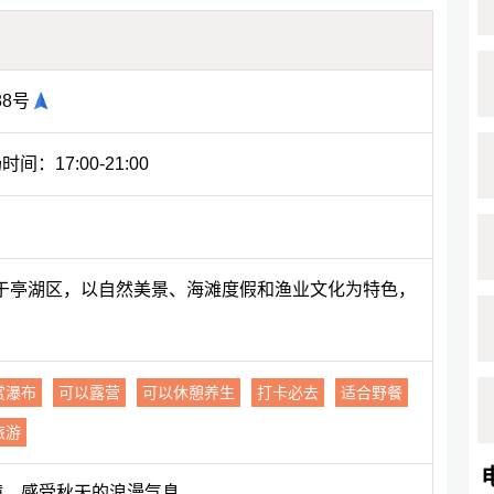
8号
时间：17:00-21:00
于亭湖区，以自然美景、海滩度假和渔业文化为特色，
赏瀑布
可以露营
可以休憩养生
打卡必去
适合野餐
旅游
撞，感受秋天的浪漫气息。