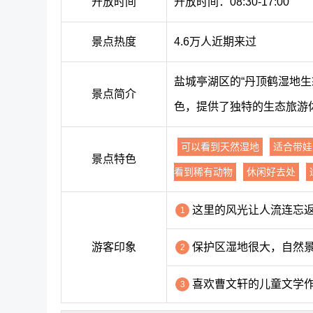
开放时间
开放时间：08:30-17:00
景点热度
4.6万人近期来过
盐城亭湖区的“丹顶鹤湿地
景点简介
色，提供了独特的生态旅游
可以看到天然湿地
适合带娃
景点特色
看到稀有动物
休闲好去处
这里的风光让人流连忘
1
游客印象
保护区湿地很大，自然
2
喜欢曹文轩的儿童文学
3