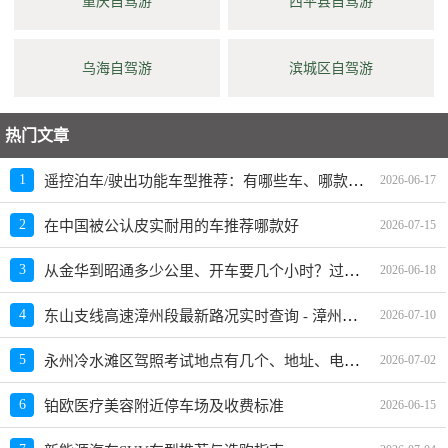
重庆自驾游
西平县自驾游
乌海自驾游
滨城区自驾游
热门文章
遥控泊车/驶出功能车型推荐：有哪些车、哪款好、价格一览
1
2026-06-17
2
在中国被公认皮实耐用的车推荐哪款好
2026-07-15
从金华到昭通多少公里、开车要几个小时？过路费、油费等
3
2026-06-18
东山支线高速漳州段最新路况实时查询 - 漳州东山支线高速最新消息 - 车流量大吗
4
2026-07-10
永州冷水滩区驾照考试地点有几个、地址、电话、工作时间
5
2026-07-02
6
铂欧医疗美容附近停车场及收费标准
2026-06-15