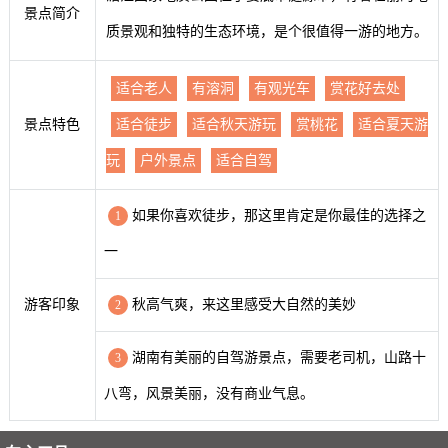
景点简介
质景观和独特的生态环境，是个很值得一游的地方。
适合老人
有溶洞
有观光车
赏花好去处
景点特色
适合徒步
适合秋天游玩
赏桃花
适合夏天游
玩
户外景点
适合自驾
如果你喜欢徒步，那这里肯定是你最佳的选择之
1
一
游客印象
秋高气爽，来这里感受大自然的美妙
2
湖南有美丽的自驾游景点，需要老司机，山路十
3
八弯，风景美丽，没有商业气息。