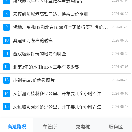
7
新能源汽车SUV车型推荐与选购指南
2026-07-04
8
来宾到防城港高铁直达、换乘票价明细
2026-06-30
领地、哈弗H9和北京BJ60哪个更值得买？性价比、配置对比
9
2026-07-25
10
奥迪50万左右的轿车
2026-06-30
11
西双版纳好玩的地方有哪些
2026-06-30
12
北京3年的本田HR-V二手车多少钱
2026-07-05
13
小别克suv价格及图片
2026-06-25
从新疆到桂林多少公里、开车要几个小时？过路费、油费等
14
2026-06-06
从运城到河池多少公里、开车要几个小时？过路费、油费等
15
2026-06-13
高速路况
车管所
充电桩
服务区