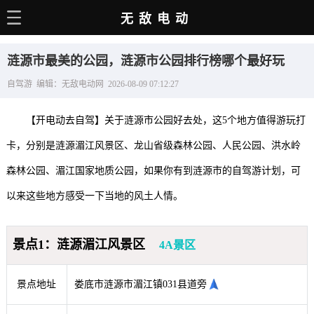
无敌电动
主页
涟源市最美的公园，涟源市公园排行榜哪个最好玩
电动百科
自驾游 编辑：无敌电动网 2026-08-09 07:12:27
电车资讯
【开电动去自驾】关于涟源市公园好去处，这5个地方值得游玩打
电车手册
卡，分别是涟源湄江风景区、龙山省级森林公园、人民公园、洪水岭
选车推荐
森林公园、湄江国家地质公园，如果你有到涟源市的自驾游计划，可
充电站
以来这些地方感受一下当地的风土人情。
用车百科
景点1：涟源湄江风景区
4A景区
销量榜
经销商
景点地址
娄底市涟源市湄江镇031县道旁