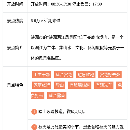
开放时间
开放时间：08:30-17:30 停止售票：17:30
景点热度
6.6万人近期来过
涟源市的“涟源湄江风景区”位于娄底市境内，是一个
景点简介
以湄江为主体、集山水、文化、休闲度假等元素于一
体的风景名胜区。
卫生干净
适合赏花
避暑胜地
赏花好去处
景点特色
家庭旅行
登山
有玻璃栈道
有观光车
免
费打卡
适合露营
踏上玻璃栈道，微风习习。
1
秋天是此处最美的季节，想要领略秋天的魅力就
2