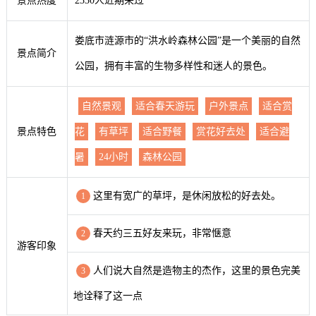
景点热度
2330人近期来过
娄底市涟源市的“洪水岭森林公园”是一个美丽的自然
景点简介
公园，拥有丰富的生物多样性和迷人的景色。
自然景观
适合春天游玩
户外景点
适合赏
景点特色
花
有草坪
适合野餐
赏花好去处
适合避
暑
24小时
森林公园
这里有宽广的草坪，是休闲放松的好去处。
1
春天约三五好友来玩，非常惬意
2
游客印象
人们说大自然是造物主的杰作，这里的景色完美
3
地诠释了这一点