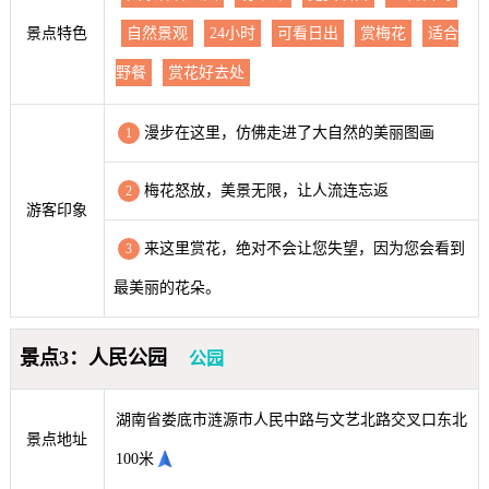
景点特色
自然景观
24小时
可看日出
赏梅花
适合
野餐
赏花好去处
漫步在这里，仿佛走进了大自然的美丽图画
1
梅花怒放，美景无限，让人流连忘返
2
游客印象
来这里赏花，绝对不会让您失望，因为您会看到
3
最美丽的花朵。
景点3：人民公园
公园
湖南省娄底市涟源市人民中路与文艺北路交叉口东北
景点地址
100米