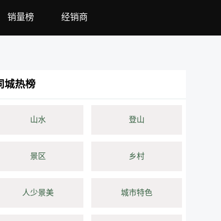
销量榜
经销商
同城热榜
山水
登山
景区
乡村
人少景美
城市特色