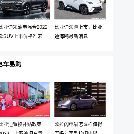
比亚迪宋油电混合2022
比亚迪海鸥上市，比亚
款SUV上市价格？宋
迪海鸥最新消息
PLUS DM-i 5G版上市消
息
电车易购
比亚迪置换补贴政策
欧拉闪电猫怎么样值得
2023，比亚迪旧车置换
买吗？买欧拉闪电猫十