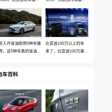
新车价格表
大忠告
穷人开省油耐用5种车推
比亚迪100万以上的车
荐，这5种车真的省油又
来了，比亚迪100万豪
耐用
车贵在哪里
电车百科