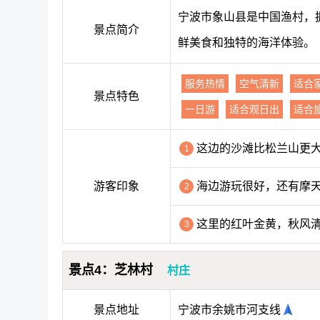
宁波市象山县是中国渔村，
景点简介
鲜美食和独特的海洋体验。
服务热情
空气清新
适合
景点特色
一日游
适合观日出
适合
这边的沙滩比松兰山更
1
游客印象
海边游玩很好，还有摩
2
这里的红叶金黄，秋风
3
景点4：芝林村
村庄
景点地址
宁波市余姚市河支线