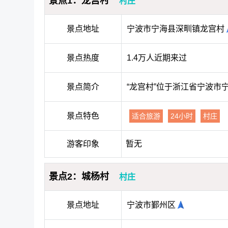
景点1：龙宫村
村庄
景点地址
宁波市宁海县深甽镇龙宫村
景点热度
1.4万人近期来过
景点简介
“龙宫村”位于浙江省宁波
景点特色
适合旅游
24小时
村庄
游客印象
暂无
景点2：城杨村
村庄
景点地址
宁波市鄞州区