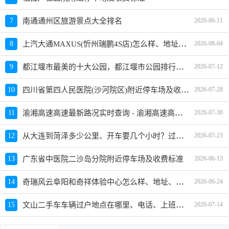
7
南通通州区旅游景点大全排名
2026-06-11
上汽大通MAXUS(忻州瑞鹏4S店)怎么样、地址、电话、上班时间查询
8
2026-08-04
都江堰市最美的十大公园，都江堰市公园排行榜哪个最好玩
9
2026-07-12
四川省第四人民医院(沙河院区)附近停车场及收费标准
10
2026-07-28
渝湘高速高速最新路况实时查询 - 渝湘高速高速最新消息
11
2026-07-30
从大连到菏泽多少公里、开车要几个小时？过路费、油费等
12
2026-07-23
13
广东省中医院二沙岛分院附近停车场及收费标准
2026-06-13
奇瑞风云阜阳和奇祥体验中心怎么样、地址、电话、上班时间查询
14
2026-06-24
文山二手车车辆过户地点在哪里、电话、上班时间
15
2026-07-14