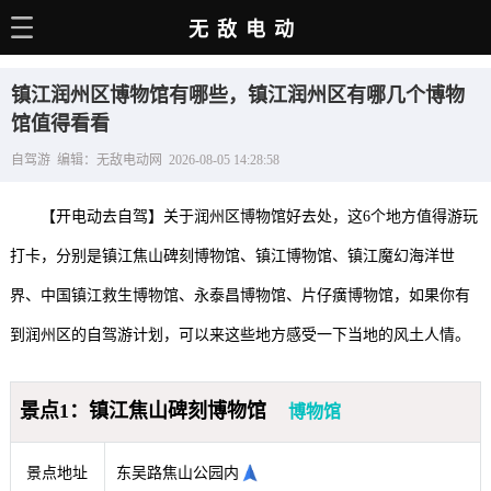
无敌电动
主页
镇江润州区博物馆有哪些，镇江润州区有哪几个博物
电动百科
馆值得看看
自驾游 编辑：无敌电动网 2026-08-05 14:28:58
电车资讯
电车手册
【开电动去自驾】关于润州区博物馆好去处，这6个地方值得游玩
选车推荐
打卡，分别是镇江焦山碑刻博物馆、镇江博物馆、镇江魔幻海洋世
界、中国镇江救生博物馆、永泰昌博物馆、片仔癀博物馆，如果你有
充电站
到润州区的自驾游计划，可以来这些地方感受一下当地的风土人情。
用车百科
销量榜
景点1：镇江焦山碑刻博物馆
博物馆
经销商
景点地址
东吴路焦山公园内