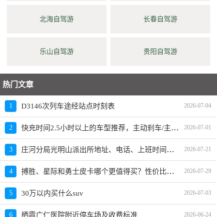
北海自驾游
长春自驾游
乐山自驾游
贵阳自驾游
热门文章
1
D3146次列车途经站点时刻表
2026-07-04
快充时间2.5小时以上的车型推荐，主动刹车/主动安全系统有哪些车、买哪款好、价格
2
2026-07-01
庄河分局光明山派出所地址、电话、上班时间、能处理违章吗
3
2026-07-21
搏胜、星际和勇士皮卡哪个更值得买？性价比、配置对比
4
2026-07-29
5
30万以内买什么suv
2026-07-03
6
栖霞广仁医院附近停车场及收费标准
2026-06-24