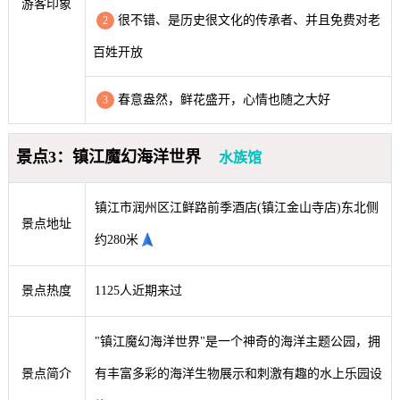
游客印象
很不错、是历史很文化的传承者、并且免费对老
2
百姓开放
春意盎然，鲜花盛开，心情也随之大好
3
景点3：镇江魔幻海洋世界
水族馆
镇江市润州区江鲜路前季酒店(镇江金山寺店)东北侧
景点地址
约280米
景点热度
1125人近期来过
"镇江魔幻海洋世界"是一个神奇的海洋主题公园，拥
景点简介
有丰富多彩的海洋生物展示和刺激有趣的水上乐园设