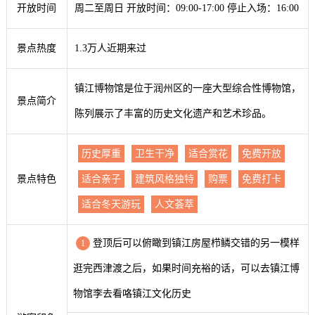
开放时间
周二至周日 开放时间：09:00-17:00 停止入场：16:00
景点热度
1.3万人近期来过
镇江博物馆是位于润州区的一座大型综合性博物馆，
景点简介
陈列展示了丰富的历史文化遗产和艺术珍品。
历史厚重
卫生干净
适合赏花
免费开放
景点特色
适合亲子
建筑风格独特
购票
免费打卡
适合冬天游玩
人文荟萃
登顶后可以俯瞰到镇江房屋栉鳞交错的另一模样
1
逛完西津渡之后，如果时间充裕的话，可以去镇江博
物馆李去看咯镇江文化历史