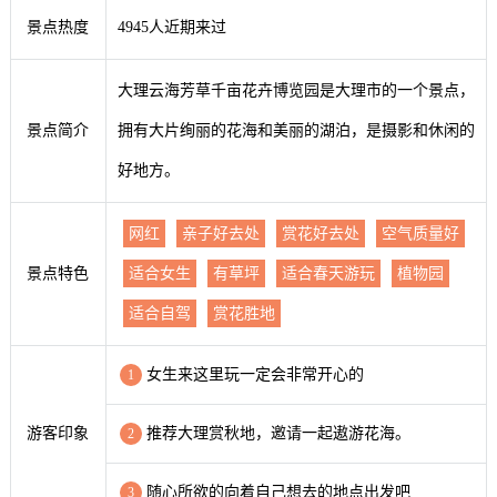
景点热度
4945人近期来过
大理云海芳草千亩花卉博览园是大理市的一个景点，
景点简介
拥有大片绚丽的花海和美丽的湖泊，是摄影和休闲的
好地方。
网红
亲子好去处
赏花好去处
空气质量好
景点特色
适合女生
有草坪
适合春天游玩
植物园
适合自驾
赏花胜地
女生来这里玩一定会非常开心的
1
游客印象
推荐大理赏秋地，邀请一起遨游花海。
2
随心所欲的向着自己想去的地点出发吧
3