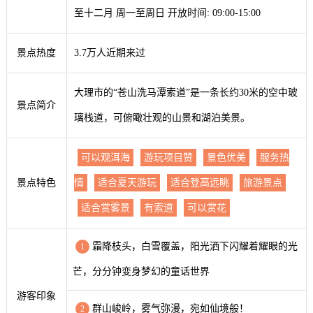
至十二月 周一至周日 开放时间: 09:00-15:00
景点热度
3.7万人近期来过
大理市的“苍山洗马潭索道”是一条长约30米的空中玻
景点简介
璃栈道，可俯瞰壮观的山景和湖泊美景。
可以观洱海
游玩项目赞
景色优美
服务热
景点特色
情
适合夏天游玩
适合登高远眺
旅游景点
适合赏雾景
有索道
可以赏花
霜降枝头，白雪覆盖，阳光洒下闪耀着耀眼的光
1
芒，分分钟变身梦幻的童话世界
游客印象
群山峻岭，雾气弥漫，宛如仙境般！
2