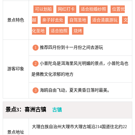
可以划船
网红打卡
适合拍婚纱照
位置优
景点特色
越
亲子好去处
自驾圣地
适合清晨游玩
文
化圣地
适合拍照
烧烤
推荐四月份到十一月份之间去游玩
1
小普陀岛是洱海里风光明媚的景点，小普陀岛也
2
游客印象
是佛教文化浓郁的地方
海鸥自由飞动，夏天黄昏日落时最美。
3
景点3：喜洲古镇
古镇
大理白族自治州大理市大理古城沿214国道往北约22
景点地址