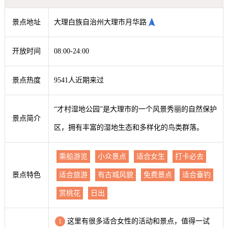
景点地址
大理白族自治州大理市月华路
开放时间
08:00-24:00
景点热度
9541人近期来过
“才村湿地公园”是大理市的一个风景秀丽的自然保护
景点简介
区，拥有丰富的湿地生态和多样化的鸟类群落。
乘船游览
小众景点
适合女生
打卡必去
景点特色
适合旅游
有古城风貌
免费景点
适合垂钓
赏桃花
日出
这里有很多适合女性的活动和景点，值得一试
1