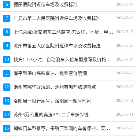
6
德田医院附近停车场及收费标准
2026-06-14
7
广元市第二人民医院附近停车场及收费标准
2026-07-09
上汽荣威(张家港东二环路店)怎么样、地址、电话、上班时间查询
8
2026-07-07
9
滁州市第五人民医院附近停车场及收费标准
2026-07-29
快充1-1.5小时，自动泊车入位车型推荐及价格，选什么车好
10
2026-07-14
11
南平到保山高铁直达、换乘票价明细
2026-07-28
12
池州有哪些好玩的，池州有哪些旅游景点
2026-06-28
13
洛阳周一限行尾号，洛阳周一限号时间
2026-07-01
14
苏州3万公里的奥迪A7L二手车多少钱
2026-06-11
蝴蝶门车型推荐，带胎压监测的车有哪些，买哪款好
15
2026-06-07