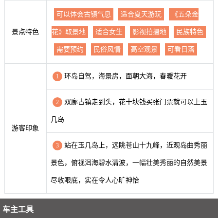
可以体会古镇气息
适合夏天游玩
《五朵金
景点特色
花》取景地
适合女生
影视拍摄地
民族特色
需要预约
民俗风情
高空观景
可看日落
环岛自驾，海景房，面朝大海，春暖花开
1
双廊古镇走到头，花十块钱买张门票就可以上玉
2
几岛
游客印象
站在玉几岛上，远眺苍山十九峰，近观岛曲秀丽
3
景色，俯视洱海碧水清波，一幅壮美秀丽的自然美景
尽收眼底，实在令人心旷神怡
车主工具