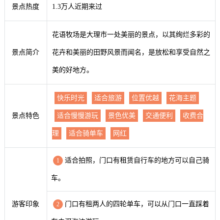
景点热度
1.3万人近期来过
花语牧场是大理市一处美丽的景点，以其绚烂多彩的
景点简介
花卉和美丽的田野风景而闻名，是放松和享受自然之
美的好地方。
快乐时光
适合旅游
位置优越
花海主题
景点特色
适合慢慢游玩
景色优美
交通便利
收费合
理
适合骑单车
网红
适合拍照，门口有租赁自行车的地方可以自己骑
1
车。
游客印象
门口有租两人的四轮单车，可以从门口一直踩着
2