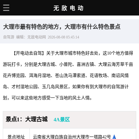
无敌电动
主页
大理市最有特色的地方，大理市有什么特色景点
电动百科
自驾游 编辑：无敌电动网 2026-08-08 05:45:14
电车资讯
【开电动去自驾】关于大理市城市特色好去处，这10个地方值得
电车手册
游玩打卡，分别是大理古城、小普陀、喜洲古镇、大理云海芳草千亩
选车推荐
花卉博览园、洱海月湿地、苍山洗马潭索道、花语牧场、南诏风情
充电站
岛、才村湿地公园、玉几岛风景区，如果你有到大理市的自驾游计
用车百科
划，可以来这些地方感受一下当地的风土人情。
销量榜
景点1：大理古城
4A景区
经销商
景点地址
云南省大理白族自治州大理市一塔路42号