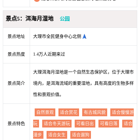
景点5：洱海月湿地
公园
景点地址
大理市全民健身中心北侧
景点热度
1.4万人近期来过
大理洱海月湿地是一个自然生态保护区，位于大理市
景点简介
境内，是洱海流域的重要湿地，具有高度的生物多样
性和景观价值。
自然景观
适合赏花
有古城风貌
适合慢慢游
景点特色
玩
适合冬天游玩
可看日出
可看日落
适合
漫步
适合女生
适合遛狗