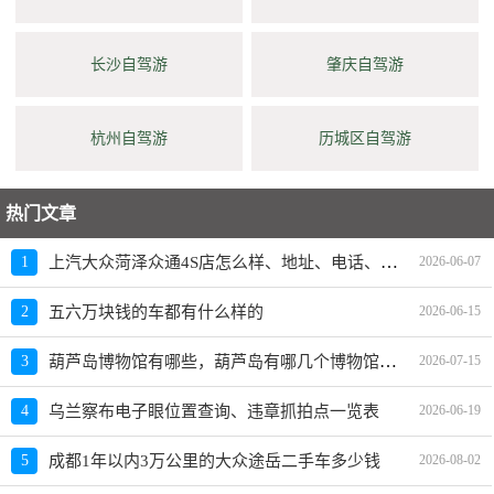
长沙自驾游
肇庆自驾游
杭州自驾游
历城区自驾游
热门文章
上汽大众菏泽众通4S店怎么样、地址、电话、上班时间查询
1
2026-06-07
2
五六万块钱的车都有什么样的
2026-06-15
葫芦岛博物馆有哪些，葫芦岛有哪几个博物馆值得看看
3
2026-07-15
4
乌兰察布电子眼位置查询、违章抓拍点一览表
2026-06-19
5
成都1年以内3万公里的大众途岳二手车多少钱
2026-08-02