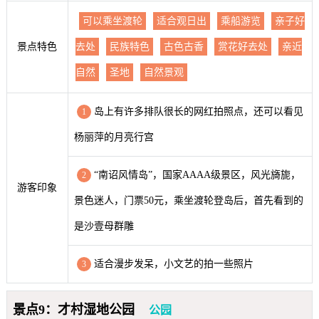
可以乘坐渡轮
适合观日出
乘船游览
亲子好
景点特色
去处
民族特色
古色古香
赏花好去处
亲近
自然
圣地
自然景观
岛上有许多排队很长的网红拍照点，还可以看见
1
杨丽萍的月亮行宫
“南诏风情岛”，国家AAAA级景区，风光旖旎，
2
游客印象
景色迷人，门票50元，乘坐渡轮登岛后，首先看到的
是沙壹母群雕
适合漫步发呆，小文艺的拍一些照片
3
景点9：才村湿地公园
公园