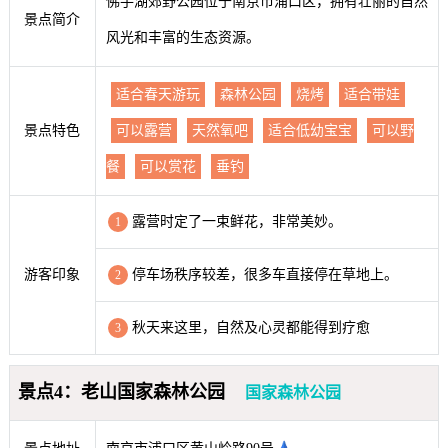
佛手湖郊野公园位于南京市浦口区，拥有壮丽的自然
景点简介
风光和丰富的生态资源。
适合春天游玩
森林公园
烧烤
适合带娃
景点特色
可以露营
天然氧吧
适合低幼宝宝
可以野
餐
可以赏花
垂钓
露营时定了一束鲜花，非常美妙。
1
游客印象
停车场秩序较差，很多车直接停在草地上。
2
秋天来这里，自然及心灵都能得到疗愈
3
景点4：老山国家森林公园
国家森林公园