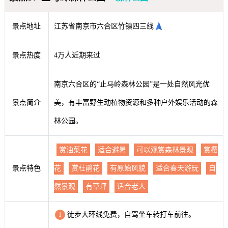
景点地址
江苏省南京市六合区竹镇四三线
景点热度
4万人近期来过
南京六合区的“止马岭森林公园”是一处自然风光优
景点简介
美，有丰富野生动植物资源和多种户外娱乐活动的森
林公园。
赏油菜花
适合避暑
可以观赏森林景观
赏樱
景点特色
花
赏杜鹃花
有原始风貌
适合春天游玩
自
然景观
有草坪
适合老人
徒步大环线免费，自驾坐车转打车前往。
1