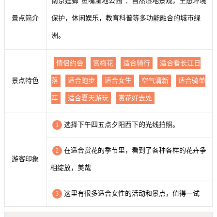
南京建邺“鱼嘴湿地公园”：自然湿地景观，生态环境
景点简介
保护，休闲娱乐，教育科普等多功能融合的城市绿
洲。
情侣约会
赏梅花
适合骑行
适合看长江日
景点特色
落
适合跑步
适合女生
空气清新
适合骑单
车
适合夏天游玩
赏花好去处
选择下午四五点夕阳西下的光线拍照。
1
在适合赏花的季节里，看到了各种各样的花卉争
2
游客印象
相绽放，美哉
这里有很多适合女性的活动和景点，值得一试
3