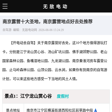
无敌电动
主页
南京露营十大圣地，南京露营地点好去处推荐
电动百科
自驾游 编辑：无敌电动网 2026-08-06 15:24:29
电车资讯
【开电动去自驾】关于南京露营好去处，这10个地方值得游玩打
电车手册
卡，分别是江宁龙山赏心谷、汤山矿坑公园、佛手湖郊野公园、老山
选车推荐
国家森林公园、鱼嘴湿地公园、九龙湖公园、南京秦淮河房车露营公
充电站
园、止马岭森林公园、山顶公园、云水涧，如果你有到南京的自驾游
用车百科
计划，可以来这些地方感受一下当地的风土人情。
销量榜
景点1：江宁龙山赏心谷
度假村
经销商
景点地址
南京市江宁区横溪街道西阳社区前草路中段