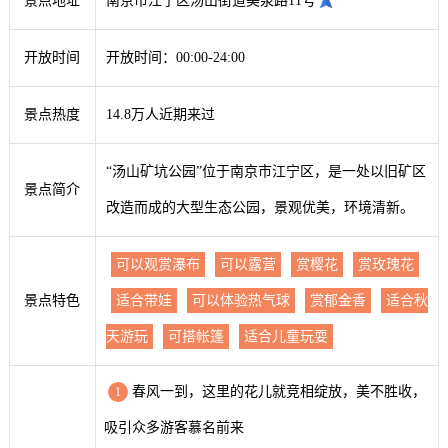
景点地址
南京市江宁区汤山街道美泉路11号
开放时间
开放时间：00:00-24:00
景点热度
14.8万人近期来过
“汤山矿坑公园”位于南京市江宁区，是一处以旧矿区
景点简介
改造而成的大型生态公园，景观优美，环境清新。
可以观赏瀑布
可以露营
赏樱花
赏玫瑰花
景点特色
适合带娃
可以体验热气球
赏郁金香
适合秋
天游玩
可搭帐篷
适合儿童玩耍
春风一到，这里的花儿就竞相绽放，美不胜收，
1
吸引众多游客慕名前来