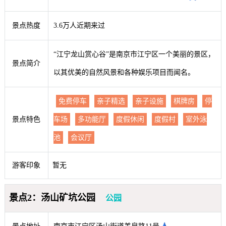
景点热度
3.6万人近期来过
“江宁龙山赏心谷”是南京市江宁区一个美丽的景区，
景点简介
以其优美的自然风景和各种娱乐项目而闻名。
免费停车
亲子精选
亲子设施
棋牌房
停
景点特色
车场
多功能厅
度假休闲
度假村
室外泳
池
会议厅
游客印象
暂无
景点2：汤山矿坑公园
公园