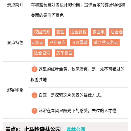
景点简介
车和露营爱好者设计的公园，提供宽敞的露营场地和
美丽的秦淮河景色。
校园景观
露营
适合野餐
露营地
适合春
景点特色
天游玩
户外景点
可以露营
适合秋天游玩
适合自驾
房车露营
这里的红叶金黄，秋风清爽，是一处不可错过的
1
秋游胜地
游客印象
自驾，是探索这片美景的最佳方式。
2
沐浴在春风里阳光下的感受，去过的人才懂
3
景点8：止马岭森林公园
森林公园