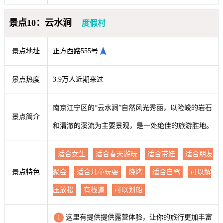
景点10：云水涧
度假村
景点地址
正方西路555号
景点热度
3.9万人近期来过
南京江宁区的“云水涧”自然风光秀丽，以险峻的岩石
景点简介
和清澈的溪流为主要景观，是一处绝佳的旅游胜地。
适合女生
适合春天游玩
适合带娃
适合朋友
景点特色
聚会
适合儿童玩耍
烧烤
适合自驾
可以解
压放松
有栈道
可以划船
这里有提供提供露营体验，让你的旅行更加丰富
1