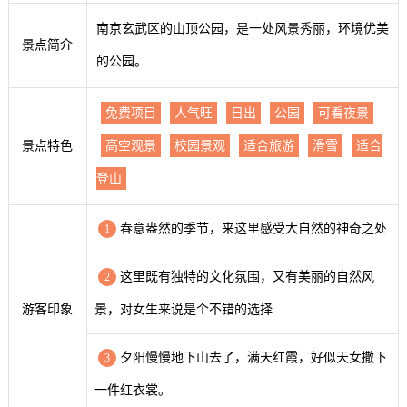
南京玄武区的山顶公园，是一处风景秀丽，环境优美
景点简介
的公园。
免费项目
人气旺
日出
公园
可看夜景
景点特色
高空观景
校园景观
适合旅游
滑雪
适合
登山
春意盎然的季节，来这里感受大自然的神奇之处
1
这里既有独特的文化氛围，又有美丽的自然风
2
游客印象
景，对女生来说是个不错的选择
夕阳慢慢地下山去了，满天红霞，好似天女撒下
3
一件红衣裳。