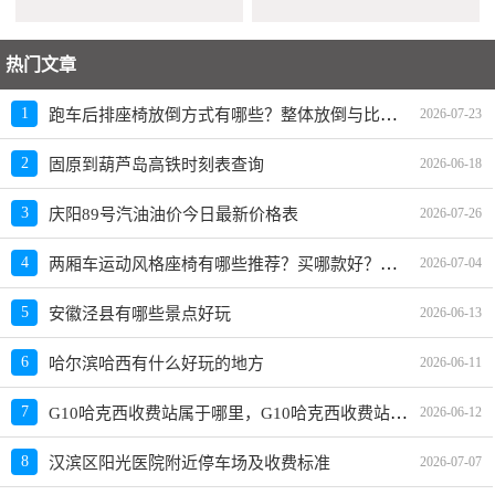
热门文章
跑车后排座椅放倒方式有哪些？整体放倒与比例放倒车型推荐，买哪款好？
1
2026-07-23
2
固原到葫芦岛高铁时刻表查询
2026-06-18
3
庆阳89号汽油油价今日最新价格表
2026-07-26
两厢车运动风格座椅有哪些推荐？买哪款好？价格多少
4
2026-07-04
5
安徽泾县有哪些景点好玩
2026-06-13
6
哈尔滨哈西有什么好玩的地方
2026-06-11
G10哈克西收费站属于哪里，G10哈克西收费站入口的详细地址
7
2026-06-12
8
汉滨区阳光医院附近停车场及收费标准
2026-07-07