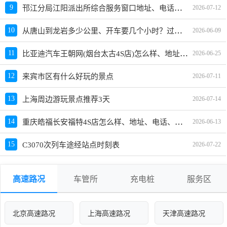
邗江分局江阳派出所综合服务窗口地址、电话、上班时间、能处理违章吗
9
2026-07-12
从唐山到龙岩多少公里、开车要几个小时？过路费、油费等
10
2026-06-09
比亚迪汽车王朝网(烟台太古4S店)怎么样、地址、电话、上班时间查询
11
2026-06-25
12
来宾市区有什么好玩的景点
2026-07-11
13
上海周边游玩景点推荐3天
2026-07-14
重庆皓福长安福特4S店怎么样、地址、电话、上班时间查询
14
2026-06-13
15
C3070次列车途经站点时刻表
2026-07-22
高速路况
车管所
充电桩
服务区
北京高速路况
上海高速路况
天津高速路况