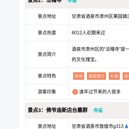
景点2：法幢寺
寺庙
景点地址
甘肃省酒泉市肃州区果园镇
景点热度
6012人近期来过
酒泉市肃州区的“法幢寺”
景点简介
的文化瑰宝。
景点特色
圣地
家庭旅行
礼佛
适
游客印象
逢年过节来的人很多
1
景点3：佛爷庙新店台墓群
寺庙
景点地址
甘肃省酒泉市敦煌市g313