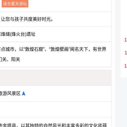
适合夏天游玩
，让您与孩子共度美好时光。
烽燧(烽火台)遗址
点城市，以“敦煌石窟”、“敦煌壁画”闻名天下，有世界
门关、阳关
旅游风景区
市金塔县，以其独特的自然风光和丰富多彩的文化底蕴