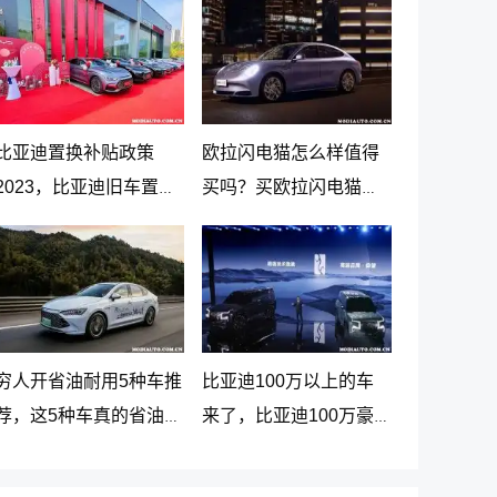
比亚迪置换补贴政策
欧拉闪电猫怎么样值得
2023，比亚迪旧车置换
买吗？买欧拉闪电猫十
新车价格表
大忠告
穷人开省油耐用5种车推
比亚迪100万以上的车
荐，这5种车真的省油又
来了，比亚迪100万豪
耐用
车贵在哪里