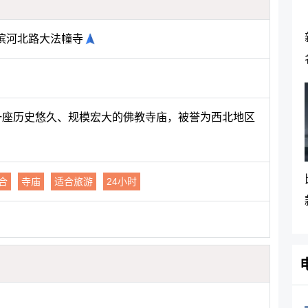
滨河北路大法幢寺
是一座历史悠久、规模宏大的佛教寺庙，被誉为西北地区
合
寺庙
适合旅游
24小时