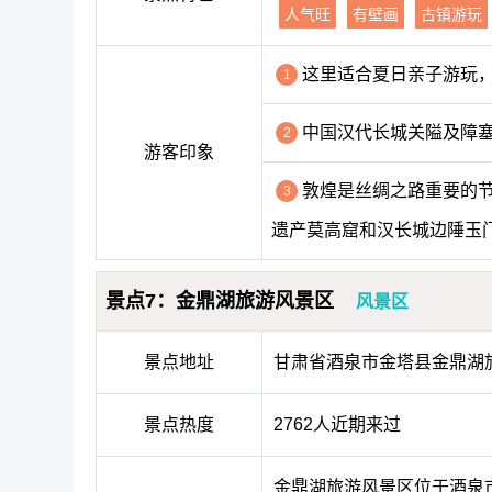
人气旺
有壁画
古镇游玩
这里适合夏日亲子游玩
1
中国汉代长城关隘及障塞
2
游客印象
敦煌是丝绸之路重要的节
3
遗产莫高窟和汉长城边陲玉
景点7：金鼎湖旅游风景区
风景区
景点地址
甘肃省酒泉市金塔县金鼎湖
景点热度
2762人近期来过
金鼎湖旅游风景区位于酒泉