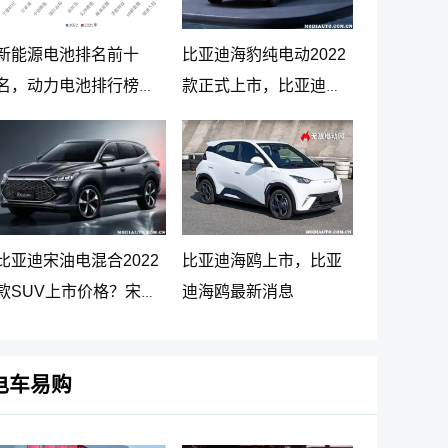
新能源电池排名前十
比亚迪海豹纯电动2022
名，动力电池排行榜前
款正式上市，比亚迪海
十名
豹纯电动报价20.98万起
比亚迪宋油电混合2022
比亚迪海鸥上市，比亚
款SUV上市价格？宋
迪海鸥最新消息
PLUS DM-i 5G版上市消
息
电车易购