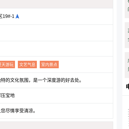
9#-1
夏天游玩
文艺气息
室内景点
独特的文化氛围，是一个深度游的好去处。
解压宝地
让您尽情享受清凉。