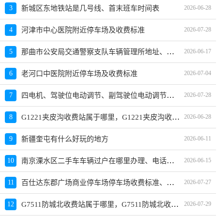
3
新城区东地铁站是几号线、首末班车时间表
2026-06-28
4
河津市中心医院附近停车场及收费标准
2026-07-28
那曲市公安局交通警察支队车辆管理所地址、电话、上班时间、能处理违章吗
5
2026-06-17
6
老河口中医院附近停车场及收费标准
2026-07-04
四电机、驾驶位电动调节、副驾驶位电动调节有什么车推荐？哪款好？价格多少？
7
2026-07-28
G1221夹皮沟收费站属于哪里，G1221夹皮沟收费站入口的详细地址
8
2026-06-28
9
新疆奎屯有什么好玩的地方
2026-06-11
南京溧水区二手车车辆过户在哪里办理、电话、上班时间
10
2026-06-15
百仕达东郡广场商业停车场停车场收费标准、免费时长、日租月租信息
11
2026-07-27
G7511防城北收费站属于哪里，G7511防城北收费站入口的详细地址
12
2026-07-29