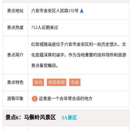
景点地址
六安市金安区人民路132号
景点热度
712人近期来过
红街城隍庙是位于六安市金安区的一处历史悠久、文
景点简介
化底蕴深厚的庙宇，作为当地重要的信仰场所和旅游
景点备受瞩目。
景点特色
适合
校园景观
寺庙
游客印象
这里是一个去非常合适的地方
1
景点6：马鬃岭风景区
3A景区