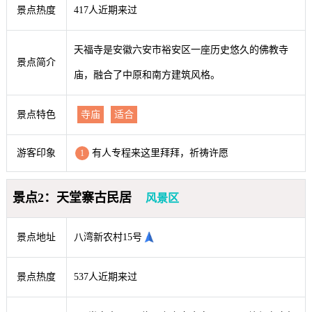
景点热度
417人近期来过
天福寺是安徽六安市裕安区一座历史悠久的佛教寺
景点简介
庙，融合了中原和南方建筑风格。
景点特色
寺庙
适合
游客印象
有人专程来这里拜拜，祈祷许愿
1
景点2：天堂寨古民居
风景区
景点地址
八湾新农村15号
景点热度
537人近期来过