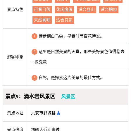
景点特色
可看日落
休闲度假
适合登山
适合拍照
天然氧吧
适合赏花
徒步到白马尖，早春时节百花待发。
1
这里是自然美景的天堂，那些美好景色值得您去
2
游客印象
一探究竟
自驾，是探索这片美景的最佳方式。
3
景点9：滴水岩风景区
风景区
景点地址
六安市舒城县
景点热度
7969人近期来过