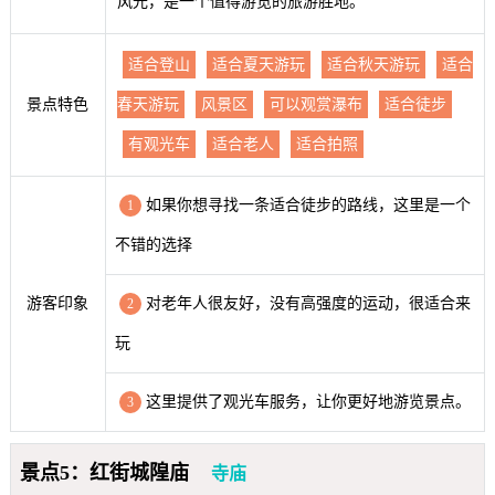
风光，是一个值得游览的旅游胜地。
适合登山
适合夏天游玩
适合秋天游玩
适合
景点特色
春天游玩
风景区
可以观赏瀑布
适合徒步
有观光车
适合老人
适合拍照
如果你想寻找一条适合徒步的路线，这里是一个
1
不错的选择
游客印象
对老年人很友好，没有高强度的运动，很适合来
2
玩
这里提供了观光车服务，让你更好地游览景点。
3
景点5：红街城隍庙
寺庙