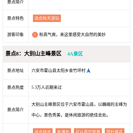
景点简介
景点特色
适合秋天游玩
游客印象
秋高气爽，来这里感受大自然的美妙
1
景点8：大别山主峰景区
4A景区
景点地址
六安市霍山县太阳乡金竹坪村
景点热度
5.3万人近期来过
大别山主峰景区位于六安市霍山县，以巍峨的主峰为
景点简介
中心，景色秀美，是休闲旅游的绝佳去处。
适合徒步
有瀑布
可以高空观景
赏杜鹃花