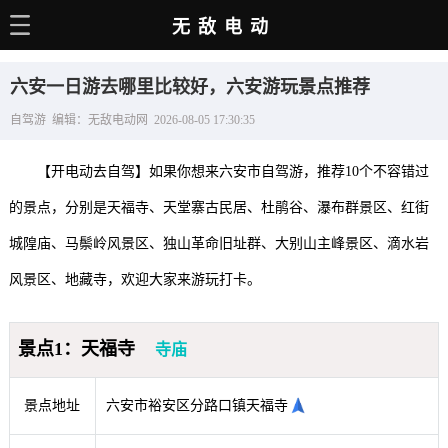
无敌电动
主页
六安一日游去哪里比较好，六安游玩景点推荐
电动百科
自驾游 编辑：无敌电动网 2026-08-05 17:30:35
电车资讯
【开电动去自驾】如果你想来六安市自驾游，推荐10个不容错过
电车手册
的景点，分别是天福寺、天堂寨古民居、杜鹃谷、瀑布群景区、红街
选车推荐
城隍庙、马鬃岭风景区、独山革命旧址群、大别山主峰景区、滴水岩
充电站
风景区、地藏寺，欢迎大家来游玩打卡。
用车百科
景点1：天福寺
寺庙
销量榜
经销商
景点地址
六安市裕安区分路口镇天福寺