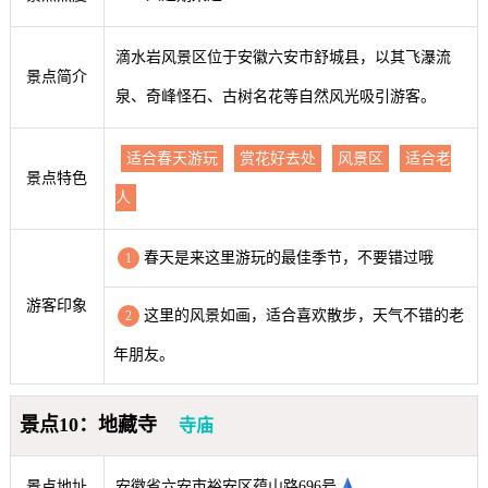
滴水岩风景区位于安徽六安市舒城县，以其飞瀑流
景点简介
泉、奇峰怪石、古树名花等自然风光吸引游客。
适合春天游玩
赏花好去处
风景区
适合老
景点特色
人
春天是来这里游玩的最佳季节，不要错过哦
1
游客印象
这里的风景如画，适合喜欢散步，天气不错的老
2
年朋友。
景点10：地藏寺
寺庙
景点地址
安徽省六安市裕安区蕴山路696号