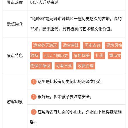
景点热度
8457人近期来过
“龟峰塔”是河源市源城区一座历史悠久的古塔，高约
景点简介
25米，建于唐代，具有极高的艺术和文化价值。
适合冬天游玩
适合带娃
历史古迹
建筑风格
景点特色
独特
可以了解历史
景色优美
礼佛
重点文
物保护单位
可看日落
收费合理
这里是比较有历史记忆的河源文化点
1
很好玩，但带孩子要注意安全。
2
游客印象
在龟峰古寺后面的小山上，夕阳西下显得巍峨雄
3
姿。