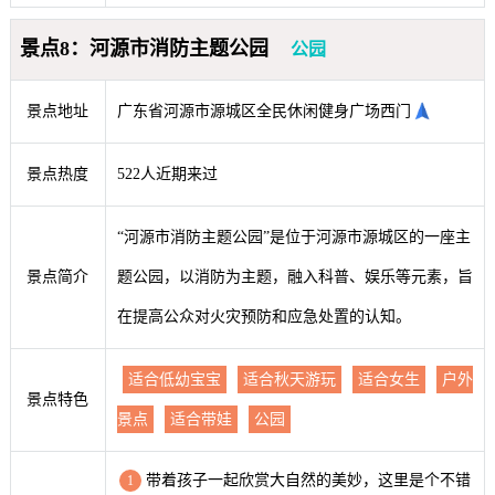
景点8：河源市消防主题公园
公园
景点地址
广东省河源市源城区全民休闲健身广场西门
景点热度
522人近期来过
“河源市消防主题公园”是位于河源市源城区的一座主
景点简介
题公园，以消防为主题，融入科普、娱乐等元素，旨
在提高公众对火灾预防和应急处置的认知。
适合低幼宝宝
适合秋天游玩
适合女生
户外
景点特色
景点
适合带娃
公园
带着孩子一起欣赏大自然的美妙，这里是个不错
1