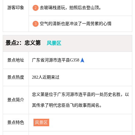
游客印象
去玻璃栈道玩，拍照后去登山顶。
2
空气的清新也是冲淡了一周劳累的心情
3
景点2：忠义第
风景区
景点地址
广东省河源市连平县G358
景点热度
282人近期来过
忠义第是位于广东河源市连平县的一处历史名胜，以
景点简介
其传承了明代忠臣岳飞的故事而闻名。
景点特色
风景区