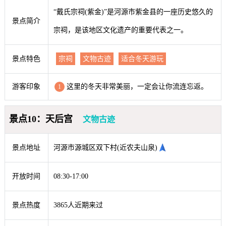
“戴氏宗祠(紫金)”是河源市紫金县的一座历史悠久的
景点简介
宗祠，是该地区文化遗产的重要代表之一。
景点特色
宗祠
文物古迹
适合冬天游玩
游客印象
这里的冬天非常美丽，一定会让你流连忘返。
1
景点10：天后宫
文物古迹
景点地址
河源市源城区双下村(近农夫山泉)
开放时间
08:30-17:00
景点热度
3865人近期来过