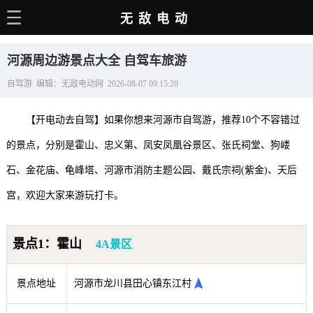
无敌电动
主页
河源周边游景点大全 自驾车旅游
电动百科
自驾游 编辑：无敌电动网 2026-08-07 09:15:20
电车资讯
【开电动去自驾】如果你想来河源市自驾游，推荐10个不容错过
电车手册
的景点，分别是霍山、忠义第、凤安凤凰谷景区、张氏祠堂、狗嵝
选车推荐
石、金花庙、龟峰塔、河源市消防主题公园、戴氏宗祠(紫金)、天后
充电站
宫，欢迎大家来游玩打卡。
用车百科
景点1：霍山
4A景区
销量榜
经销商
景点地址
河源市龙川县田心镇东江村