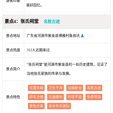
游客印象
美好回忆。
景点4：张氏祠堂
名胜古迹
景点地址
广东省河源市紫金县博雅村鱼良坑
景点热度
312人近期来过
“张氏祠堂”是河源市紫金县的一处历史建筑，见证了
景点简介
当地张氏家族的传承与发展。
位置优越
卫生干净
设施新全
名胜古迹
景点特色
停车方便
交通便利
环境不错
免费项目
景色优美
适合冬天游玩