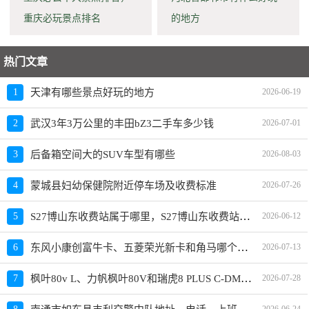
重庆必玩景点排名
的地方
热门文章
1
天津有哪些景点好玩的地方
2026-06-19
2
武汉3年3万公里的丰田bZ3二手车多少钱
2026-07-01
3
后备箱空间大的SUV车型有哪些
2026-08-03
4
蒙城县妇幼保健院附近停车场及收费标准
2026-07-26
S27博山东收费站属于哪里，S27博山东收费站入口的详细地址
5
2026-06-12
东风小康创富牛卡、五菱荣光新卡和角马哪个更值得买？性价比、配置对比
6
2026-07-13
枫叶80v L、力帆枫叶80V和瑞虎8 PLUS C-DM哪个更值得买？性价比、配置对比
7
2026-07-28