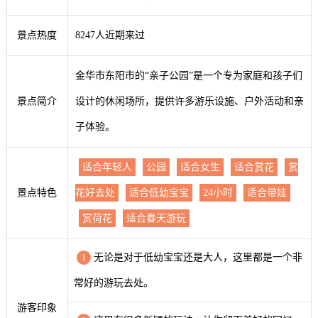
景点热度
8247人近期来过
金华市东阳市的“亲子公园”是一个专为家庭和孩子们
景点简介
设计的休闲场所，提供许多游乐设施、户外活动和亲
子体验。
适合年轻人
公园
适合女生
适合赏花
赏
景点特色
花好去处
适合低幼宝宝
24小时
适合带娃
赏荷花
适合春天游玩
无论是对于低幼宝宝还是大人，这里都是一个非
1
常好的游玩去处。
游客印象