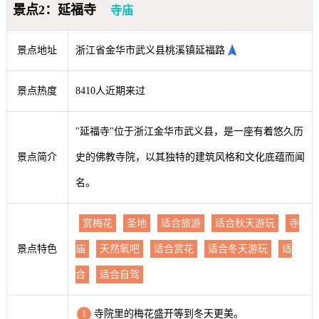
景点2：延福寺
寺庙
景点地址
浙江省金华市武义县桃溪镇延福路
景点热度
8410人近期来过
"延福寺"位于浙江金华市武义县，是一座有着悠久历
景点简介
史的佛教寺院，以其独特的建筑风格和文化底蕴而闻
名。
赏梅花
圣地
适合旅游
适合秋天游玩
寺
景点特色
庙
天然氧吧
适合赏花
适合冬天游玩
适
合
适合自驾
寺院里的梅花盛开等到冬天更美。
1