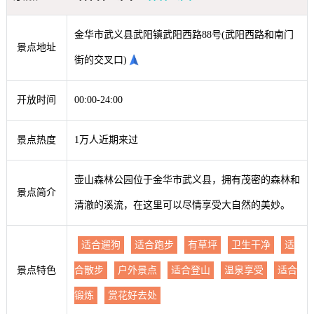
金华市武义县武阳镇武阳西路88号(武阳西路和南门
景点地址
街的交叉口)
开放时间
00:00-24:00
景点热度
1万人近期来过
壶山森林公园位于金华市武义县，拥有茂密的森林和
景点简介
清澈的溪流，在这里可以尽情享受大自然的美妙。
适合遛狗
适合跑步
有草坪
卫生干净
适
景点特色
合散步
户外景点
适合登山
温泉享受
适合
锻炼
赏花好去处