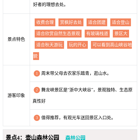
好者的理想去处。
收费合理
赏枫好去处
适合团建
适合登山
适合欣赏自然生态景观
有玻璃栈道
景区大
景点特色
适合秋天游玩
玩的开心
可以看到高山峡谷地
貌
周末带父母去农家乐踏青，逛山水。
1
舞龙峡景区是“浙中大峡谷”，景观独特、生态原
2
游客印象
真性好
值得推荐，有观光车送回景区入口处。
3
景点4：壶山森林公园
森林公园