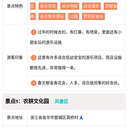
景点特色
花
适合赏花
适合带娃
适合漫步
赏郁金
香
适合秋天游玩
公园
赏花好去处
过年的时候去的，有灯展，有喷泉，里面还有小
1
朋友玩的游乐设施
游客印象
这里有许多适合低幼宝宝的游乐项目，而且设施
2
都很先进，非常值得一来。
春天郁金香花会，人多，适合放风筝的好去处。
3
景点9：农耕文化园
风景区
景点地址
浙江省金华市婺城区高桥村