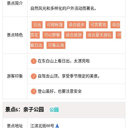
景点简介
自然风光和多样化的户外活动而著名。
日出
可搭帐篷
适合徒步
可赏雾凇
适合
景点特色
赏花
可以野餐
适合旅游
适合夏天游玩
可
看日出
可看云海
在东白山上看日出，太漂亮啦
1
游客印象
自驾去山顶，享受季节限定的美景。
2
登山虽好，也要注意安全
3
景点6：亲子公园
公园
景点地址
江滨北街88号