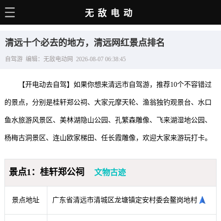
无敌电动
主页
清远十个必去的地方，清远网红景点排名
电动百科
自驾游 编辑：无敌电动网 2026-08-07 06:38:45
电车资讯
【开电动去自驾】如果你想来清远市自驾游，推荐10个不容错过
电车手册
的景点，分别是桂轩郑公祠、大家元摩天轮、渔翁独钓观景台、水口
选车推荐
鱼水旅游风景区、美林湖隐山公园、孔繁森雕像、飞来湖湿地公园、
充电站
杨梅古洞景区、连山欧家梯田、任长霞雕像，欢迎大家来游玩打卡。
用车百科
景点1：桂轩郑公祠
文物古迹
销量榜
经销商
景点地址
广东省清远市清城区龙塘镇定安村委会鳌岗地村