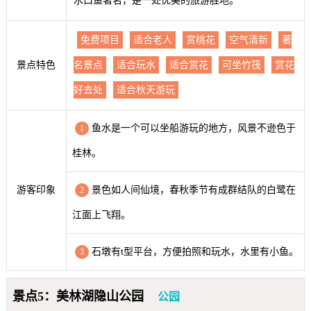
水口鱼著名，是一处优美的旅游胜地。
免费项目
适合老人
赏桃花
空气清新
著
景点特色
名景点
适合玩水
适合赏花
可坐竹筏
赏花
好去处
适合秋天游玩
鱼水是一个可以坐船游玩的地方，风景不逊色于
1
桂林。
游客印象
景色如人间仙境，春秋季节有成群结队的白鹭在
2
江面上飞翔。
石墩有t型平台，方便拍照和玩水，水里有小鱼。
3
景点5：美林湖隐山公园
公园