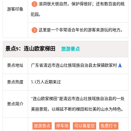
溶洞很大很自然，保护得很好；还有数百亩的桃
2
游客印象
花园。
这里是一个非常适合年长的游客来游玩的地方。
3
景点9：连山欧家梯田
旅游景点
景点地址
广东省清远市连山壮族瑶族自治县太保镇欧家村
景点热度
5.1万人近期来过
“连山欧家梯田”是清远市连山壮族瑶族自治县的一处
景点简介
美丽景观，以绵延不断的梯田和壮美的山水为特色。
旅游景点
停车场
可以看星空
免费打卡