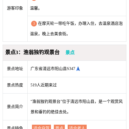
游客印象
温馨。
在摩天轮一带吃午饭，办理入住，去温泉酒店泡
3
温泉，晚上去美食街。
景点3：渔翁独钓观景台
景点
景点地址
广东省清远市阳山县S347
景点热度
519人近期来过
“渔翁独钓观景台”位于清远市阳山县，是一个观赏风
景点简介
景和垂钓的绝佳去处。
景点特色
适合自驾
景点
适合老人