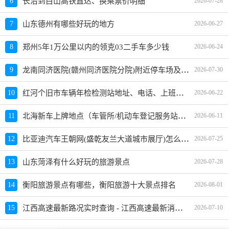
6
长治到白山高铁直达、换乘票价明细
2026-07-28
7
山东德州有哪些好玩的地方
2026-06-27
8
郑州5年1万公里以内的领克03二手车多少钱
2026-06-24
龙南同济医院(赣州同济医院分院)附近停车场及收费标准
9
2026-07-30
红河个旧市车辆年检检测站地址、电话、上班时间
10
2026-06-22
北海新车上牌地点（车管所/机动车登记服务站）、上班时间、电话
11
2026-06-11
比亚迪汽车王朝网(盛乾友兰大道城市展厅)怎么样、地址、电话、上班时间查询
12
2026-07-25
13
山东菏泽有什么好玩的旅游景点
2026-07-28
14
衡阳旅游景点有哪些，衡阳旅游十大景点排名
2026-08-01
江西高速最新路况实时查询 - 江西高速最新消息 - 车流量大吗
15
2026-07-10