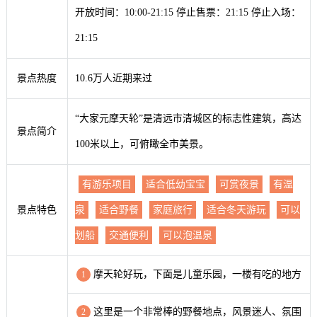
开放时间：10:00-21:15 停止售票：21:15 停止入场：
21:15
景点热度
10.6万人近期来过
“大家元摩天轮”是清远市清城区的标志性建筑，高达
景点简介
100米以上，可俯瞰全市美景。
有游乐项目
适合低幼宝宝
可赏夜景
有温
景点特色
泉
适合野餐
家庭旅行
适合冬天游玩
可以
划船
交通便利
可以泡温泉
摩天轮好玩，下面是儿童乐园，一楼有吃的地方
1
这里是一个非常棒的野餐地点，风景迷人、氛围
2