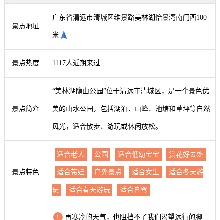
广东省清远市清城区维景路美林湖怡景湾南门西100
景点地址
米
景点热度
1117人近期来过
“美林湖隐山公园”位于清远市清城区，是一个景色优
景点简介
美的山水公园，包括湖泊、山峰、池塘和草坪等自然
风光，适合散步、游玩或休闲放松。
适合老人
公园
适合低幼宝宝
赏花好去处
景点特色
适合带娃
户外景点
适合女生
适合冬天游
玩
适合春天游玩
适合自驾
再寒冷的天气，也阻挡不了我们渴望远行的脚
1