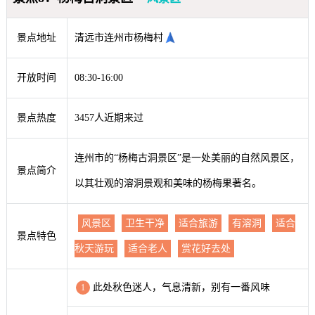
景点地址
清远市连州市杨梅村
开放时间
08:30-16:00
景点热度
3457人近期来过
连州市的“杨梅古洞景区”是一处美丽的自然风景区，
景点简介
以其壮观的溶洞景观和美味的杨梅果著名。
风景区
卫生干净
适合旅游
有溶洞
适合
景点特色
秋天游玩
适合老人
赏花好去处
此处秋色迷人，气息清新，别有一番风味
1