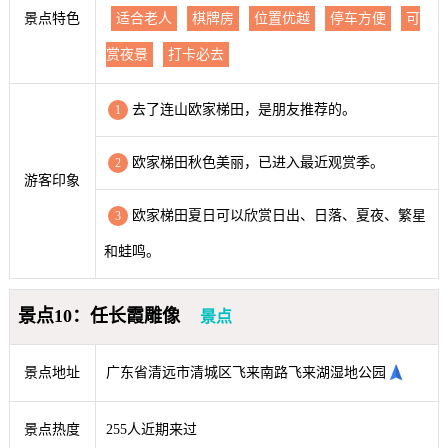
景点特色
适合老人
棋牌房
位置优越
停车方便
可
赏夜景
打卡必去
去了连山欧家梯田，是朋友推荐的。
1
欧家梯田秋色美丽，已进入最近观赏季。
2
游客印象
欧家梯田夏日可以欣赏日出、日落、夏夜、繁星
3
和蛙鸣。
景点10：任长霞雕像
景点
景点地址
广东省清远市清城区飞来南路飞来湖湿地公园
景点热度
255人近期来过