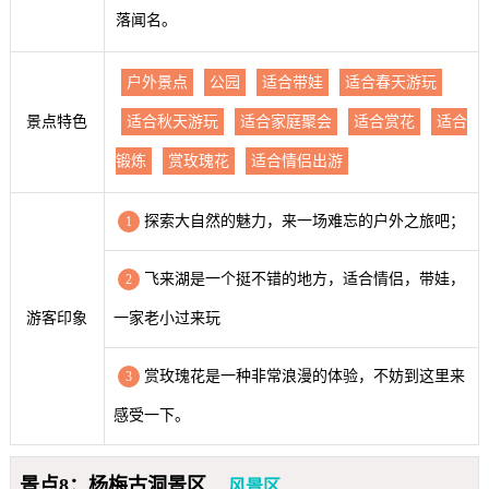
落闻名。
户外景点
公园
适合带娃
适合春天游玩
景点特色
适合秋天游玩
适合家庭聚会
适合赏花
适合
锻炼
赏玫瑰花
适合情侣出游
探索大自然的魅力，来一场难忘的户外之旅吧；
1
飞来湖是一个挺不错的地方，适合情侣，带娃，
2
游客印象
一家老小过来玩
赏玫瑰花是一种非常浪漫的体验，不妨到这里来
3
感受一下。
景点8：杨梅古洞景区
风景区