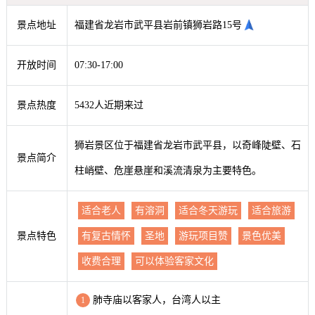
景点地址
福建省龙岩市武平县岩前镇狮岩路15号
开放时间
07:30-17:00
景点热度
5432人近期来过
狮岩景区位于福建省龙岩市武平县，以奇峰陡壁、石
景点简介
柱峭壁、危崖悬崖和溪流清泉为主要特色。
适合老人
有溶洞
适合冬天游玩
适合旅游
景点特色
有复古情怀
圣地
游玩项目赞
景色优美
收费合理
可以体验客家文化
肺寺庙以客家人，台湾人以主
1