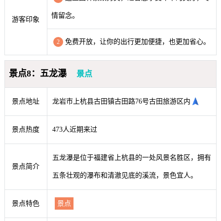
情留念。
游客印象
免费开放，让你的出行更加便捷，也更加省心。
2
景点8：五龙瀑
景点
景点地址
龙岩市上杭县古田镇古田路76号古田旅游区内
景点热度
473人近期来过
五龙瀑是位于福建省上杭县的一处风景名胜区，拥有
景点简介
五条壮观的瀑布和清澈见底的溪流，景色宜人。
景点特色
景点