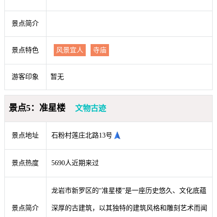
景点简介
景点特色
风景宜人
寺庙
游客印象
暂无
景点5：准星楼
文物古迹
景点地址
石粉村莲庄北路13号
景点热度
5690人近期来过
龙岩市新罗区的“准星楼”是一座历史悠久、文化底蕴
景点简介
深厚的古建筑，以其独特的建筑风格和雕刻艺术而闻