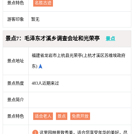
景点特色
名胜古迹
游客印象
暂无
景点7：毛泽东才溪乡调查会址和光荣亭
景点
福建省龙岩市上杭县光荣亭(上杭才溪区苏维埃政府
景点地址
东)
景点热度
483人近期来过
景点简介
景点特色
适合老人
景点
免费开放
这里园林景致秀美，适合您享受年华的美好，尽
1