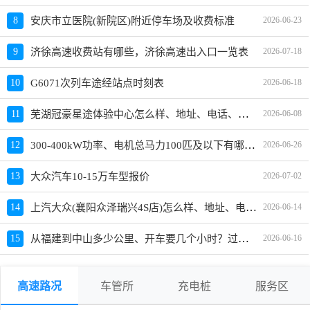
8
安庆市立医院(新院区)附近停车场及收费标准
2026-06-23
9
济徐高速收费站有哪些，济徐高速出入口一览表
2026-07-18
10
G6071次列车途经站点时刻表
2026-06-18
芜湖冠豪星途体验中心怎么样、地址、电话、上班时间查询
11
2026-06-08
300-400kW功率、电机总马力100匹及以下有哪些车推荐？哪款好？价格多少？
12
2026-06-26
13
大众汽车10-15万车型报价
2026-07-02
上汽大众(襄阳众泽瑞兴4S店)怎么样、地址、电话、上班时间查询
14
2026-06-14
从福建到中山多少公里、开车要几个小时？过路费、油费等
15
2026-06-16
高速路况
车管所
充电桩
服务区