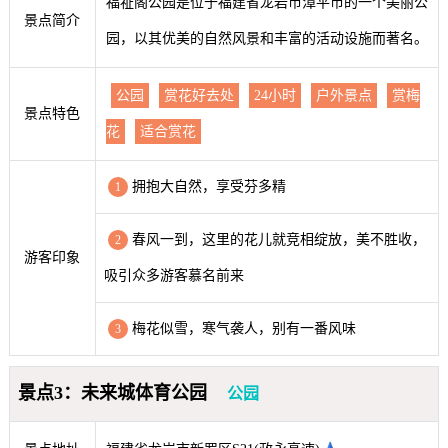
福祉阁公园是位于福建省龙岩市漳平市的一个美丽公
景点简介
园，以其优美的自然风景和丰富的活动设施而著名。
公园
赏花好去处
24小时
户外景点
赏梅
景点特色
花
适合赏花
拥抱大自然，享受芬多精
1
春风一到，这里的花儿就竞相绽放，美不胜收，
2
游客印象
吸引众多游客慕名前来
梅花似雪，寒气袭人，别有一番风味
3
景点3：未来城体育公园
公园