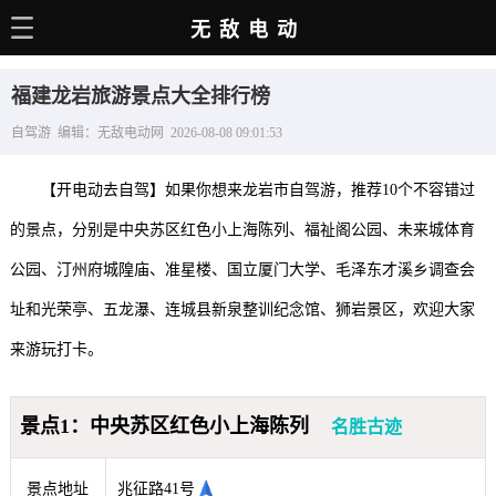
无敌电动
主页
福建龙岩旅游景点大全排行榜
电动百科
自驾游 编辑：无敌电动网 2026-08-08 09:01:53
电车资讯
【开电动去自驾】如果你想来龙岩市自驾游，推荐10个不容错过
电车手册
的景点，分别是中央苏区红色小上海陈列、福祉阁公园、未来城体育
选车推荐
公园、汀州府城隍庙、准星楼、国立厦门大学、毛泽东才溪乡调查会
充电站
址和光荣亭、五龙瀑、连城县新泉整训纪念馆、狮岩景区，欢迎大家
用车百科
来游玩打卡。
销量榜
景点1：中央苏区红色小上海陈列
名胜古迹
经销商
景点地址
兆征路41号