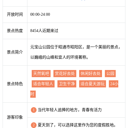
开放时间
00:00-24:00
景点热度
8454人近期来过
元宝山公园位于昭通市昭阳区，是一个美丽的景点，
景点简介
以巍峨的山峰和宜人的环境著称。
天然氧吧
赏花好去处
休闲好去处
公园
景点特色
适合年轻人
卫生干净
适合夏天游玩
24小
时
当代年轻人追捧的地方，青春有活力
1
游客印象
夏天到了，可以选择这里作为您的度假胜地。
2