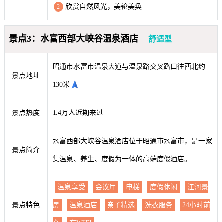
欣赏自然风光，美轮美奂
2
景点3：水富西部大峡谷温泉酒店
舒适型
昭通市水富市温泉大道与温泉路交叉路口往西北约
景点地址
130米
景点热度
1.4万人近期来过
水富西部大峡谷温泉酒店位于昭通市水富市，是一家
景点简介
集温泉、养生、度假为一体的高端度假酒店。
温泉享受
会议厅
电梯
度假休闲
江河景
景点特色
房
温泉酒店
亲子精选
洗衣服务
24小时前