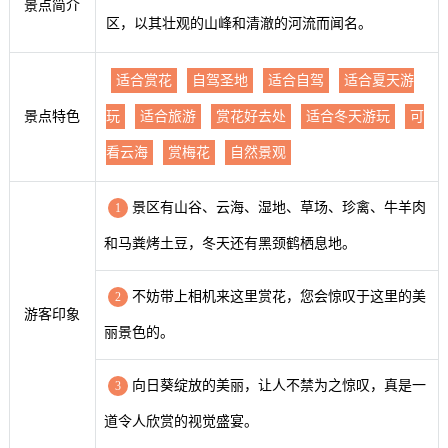
景点简介
区，以其壮观的山峰和清澈的河流而闻名。
适合赏花
自驾圣地
适合自驾
适合夏天游
景点特色
玩
适合旅游
赏花好去处
适合冬天游玩
可
看云海
赏梅花
自然景观
景区有山谷、云海、湿地、草场、珍禽、牛羊肉
1
和马粪烤土豆，冬天还有黑颈鹤栖息地。
不妨带上相机来这里赏花，您会惊叹于这里的美
2
游客印象
丽景色的。
向日葵绽放的美丽，让人不禁为之惊叹，真是一
3
道令人欣赏的视觉盛宴。