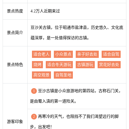
景点热度
4.2万人近期来过
豆沙关古镇，位于昭通市盐津县，历史悠久、文化底
景点简介
蕴深厚，是一处值得探访的古镇。
适合老人
小众景点
亲子好去处
适合自驾
景点特色
烧烤
适合冬天游玩
古镇游玩
赏花好去处
高空观景
自驾圣地
豆沙古镇是小众旅游地的第四站，古称石门关，
1
是由蜀入滇的第一道险关。
再寒冷的天气，也阻挡不了我们渴望远行的脚
2
游客印象
步，出发吧！