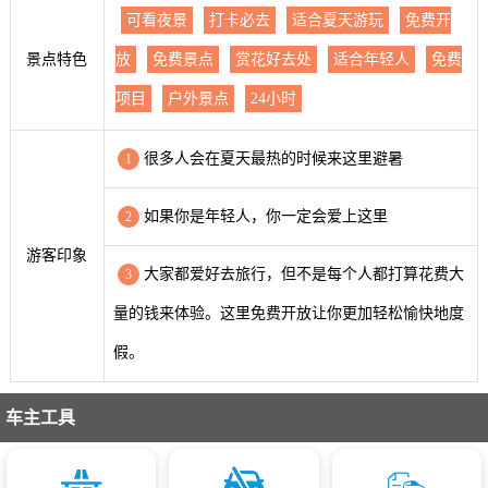
可看夜景
打卡必去
适合夏天游玩
免费开
景点特色
放
免费景点
赏花好去处
适合年轻人
免费
项目
户外景点
24小时
很多人会在夏天最热的时候来这里避暑
1
如果你是年轻人，你一定会爱上这里
2
游客印象
大家都爱好去旅行，但不是每个人都打算花费大
3
量的钱来体验。这里免费开放让你更加轻松愉快地度
假。
车主工具