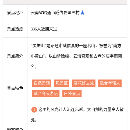
景点地址
云南省昭通市威信县墨黑村
景点热度
336人近期来过
“灵蟾山”是昭通市威信县的一座名山，被誉为“南方
景点简介
小黄山”，以山势险峻、云海奇观和古老的庙宇而闻
名。
自然景观
风景区
赏花好去处
适合年轻人
景点特色
适合冬天游玩
户外景点
这里的风光让人流连忘返，大自然的力量令人敬
1
畏。