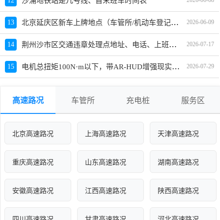
12
沙涌地铁站是几号线、首末班车时间表
2026-06-08
北京延庆区新车上牌地点（车管所/机动车登记服务站）、上班时间、电话
13
2026-06-09
荆州沙市区交通违章处理点地址、电话、上班时间
14
2026-07-17
电机总扭矩100N·m以下，带AR-HUD增强现实抬头显示的车有哪些？哪款值得买？
15
2026-07-29
高速路况
车管所
充电桩
服务区
北京高速路况
上海高速路况
天津高速路况
重庆高速路况
山东高速路况
湖南高速路况
安徽高速路况
江西高速路况
陕西高速路况
四川高速路况
甘肃高速路况
河北高速路况