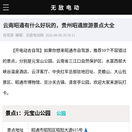
无敌电动
主页
云南昭通有什么好玩的，贵州昭通旅游景点大全
电动百科
自驾游 编辑：无敌电动网 2026-08-08 20:39:11
电车资讯
【开电动去自驾】如果你想来昭通市自驾游，推荐10个不容错过
电车手册
的景点，分别是元宝山公园、云南省三江口自然保护区、水富西部大
选车推荐
峡谷温泉酒店、云浮客厅、中央红军总部驻地旧址、灵蟾山、大山包
充电站
景区、昭通市博物馆、豆沙关古镇、清官亭公园，欢迎大家来游玩打
用车百科
卡。
销量榜
景点1：元宝山公园
公园
经销商
景点地址
昭通市昭阳区昭阳大道615号