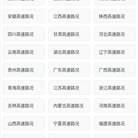
安徽高速路况
江西高速路况
陕西高速路况
四川高速路况
甘肃高速路况
河北高速路况
云南高速路况
湖北高速路况
辽宁高速路况
贵州高速路况
广东高速路况
广西高速路况
青海高速路况
江苏高速路况
浙江高速路况
吉林高速路况
内蒙古高速路况
河南高速路况
山西高速路况
宁夏高速路况
福建高速路况