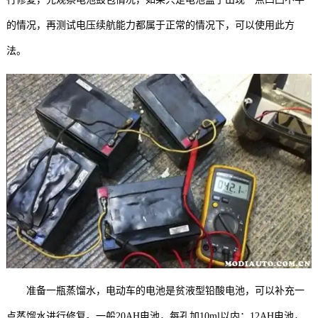
的情况，再测试电压续航能力都属于正常的情况下，可以使用此方
法。
准备一瓶蒸馏水，电动车的电池是贫液型铅酸电池，可以补充一
点蒸馏水进行修复。一般20AH电池，每孔加10ml以内；12AH电池，