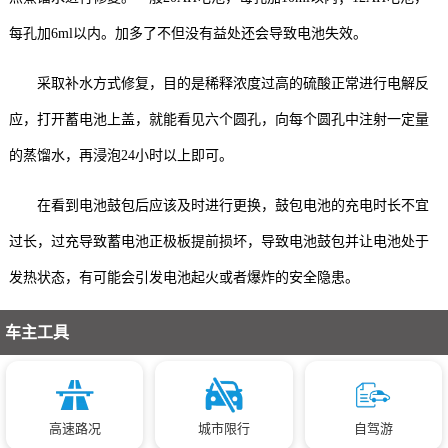
每孔加6ml以内。加多了不但没有益处还会导致电池失效。
采取补水方式修复，目的是稀释浓度过高的硫酸正常进行电解反
应，打开蓄电池上盖，就能看见六个圆孔，向每个圆孔中注射一定量
的蒸馏水，再浸泡24小时以上即可。
在看到电池鼓包后应该及时进行更换，鼓包电池的充电时长不宜
过长，过充导致蓄电池正极板提前损坏，导致电池鼓包并让电池处于
发热状态，有可能会引发电池起火或者爆炸的安全隐患。
车主工具
高速路况
城市限行
自驾游