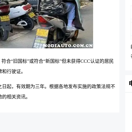
符合“旧国标”或符合“新国标”但未获得CCC认证的居民
牌和行驶证。
之日起，有效期为三年。根据各地发布实施的政策法规不
地的相关资讯。