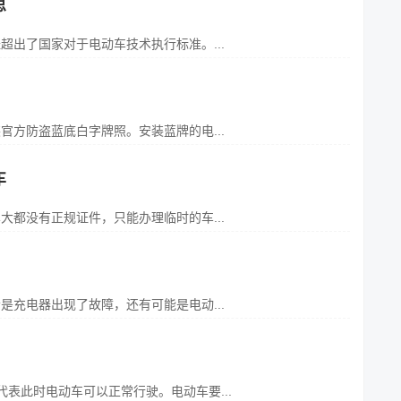
思
出了国家对于电动车技术执行标准。...
方防盗蓝底白字牌照。安装蓝牌的电...
车
都没有正规证件，只能办理临时的车...
充电器出现了故障，还有可能是电动...
代表此时电动车可以正常行驶。电动车要...