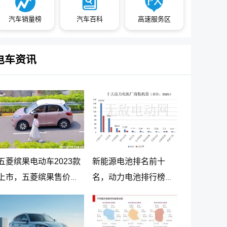
汽车销量榜
汽车百科
高速服务区
电车资讯
五菱缤果电动车2023款
新能源电池排名前十
上市，五菱缤果售价
名，动力电池排行榜前
5.98万起
十名