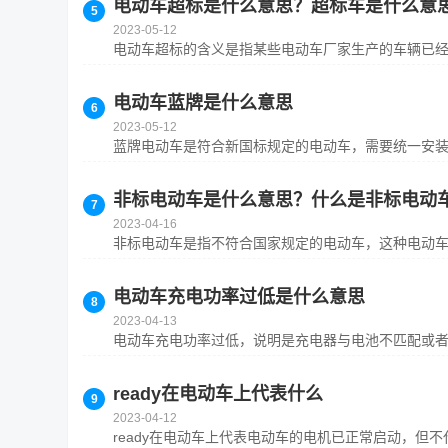
电动车超标是什么意思？超标车是什么意
2023-05-12
电动车超标的含义是指某些电动车厂家生产的车辆已经超
电动车蓝牌是什么意思
2023-05-12
蓝牌电动车是符合新国标规定的电动车，需要统一安装官
非标电动车是什么意思？什么是非标电动
2023-04-16
非标电动车是指不符合国家规定的电动车，这种电动车大
电动车充电功率过低是什么意思
2023-04-13
电动车充电功率过低，说明是充电器与电池不匹配或者是
ready在电动车上代表什么
2023-04-12
ready在电动车上代表电动车的电机已正常启动，但不