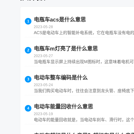
电瓶车acs是什么意思
2023-05-28
ACS是电动车上的智能补电系统，它在电瓶车没有电的
电瓶车m灯亮了是什么意思
2023-05-27
当电瓶车显示屏上持续出现M图标时，这意味着电机可能
电动车整车编码是什么
2023-05-24
当我们购买电动车时，往往会注意到龙头管、座椅底下或
电动车能量回收什么意思
2023-05-19
电动车的能量回收就是，当电动车刹车、滑行时，这个系