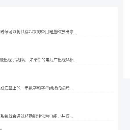
时候可以将储存起来的备用电量释放出来...
出现了故障。 如果你的电瓶车出现M标...
底盘上的一串数字和字母组成的编码...
统就会通过将动能转化为电能，并将...