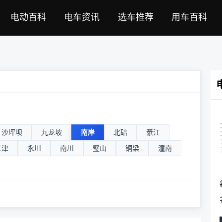
电动百科
电车资讯
选车推荐
用车百科
沙坪坝
九龙坡
南岸
北碚
綦江
江津
永川
南川
璧山
铜梁
潼南