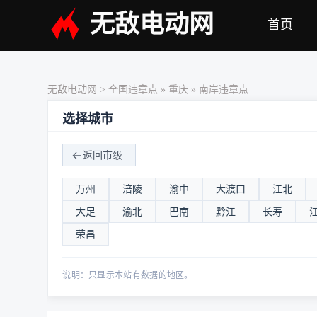
无敌电动网
首页
无敌电动网
>
全国违章点
»
重庆
» 南岸违章点
选择城市
返回市级
万州
涪陵
渝中
大渡口
江北
大足
渝北
巴南
黔江
长寿
荣昌
说明：只显示本站有数据的地区。