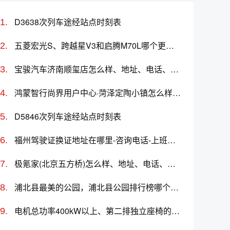
D3638次列车途经站点时刻表
五菱宏光S、跨越星V3和启腾M70L哪个更值得买？性价比、配置对比
宝骏汽车济南顺玺店怎么样、地址、电话、上班时间查询
鸿蒙智行尚界用户中心·菏泽定陶小镇怎么样、地址、电话、上班时间查询
D5846次列车途经站点时刻表
福州驾驶证换证地址在哪里-咨询电话-上班时间查询
极氪家(北京五方桥)怎么样、地址、电话、上班时间查询
浦北县最美的公园，浦北县公园排行榜哪个最好玩
电机总功率400kW以上、第二排独立座椅的车有哪些？选哪款好？价格多少？