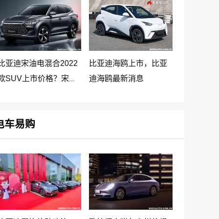
比亚迪宋油电混合2022
比亚迪海鸥上市，比亚
款SUV上市价格？宋
迪海鸥最新消息
PLUS DM-i 5G版上市消
息
电车易购