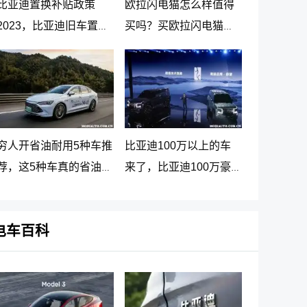
比亚迪置换补贴政策
欧拉闪电猫怎么样值得
2023，比亚迪旧车置换
买吗？买欧拉闪电猫十
新车价格表
大忠告
穷人开省油耐用5种车推
比亚迪100万以上的车
荐，这5种车真的省油又
来了，比亚迪100万豪
耐用
车贵在哪里
电车百科