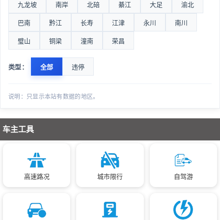
九龙坡
南岸
北碚
綦江
大足
渝北
巴南
黔江
长寿
江津
永川
南川
璧山
铜梁
潼南
荣昌
类型：
全部
违停
说明：只显示本站有数据的地区。
车主工具
高速路况
城市限行
自驾游