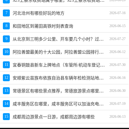
S25上蔡东收费站属于哪里，S25上蔡东收费站入口的详细地址
7
河北沧州有哪些好玩的地方
2026-07-16
8
和田地区到莆田高铁时刻表查询
2026-06-15
从北京到三明多少公里、开车要几个小时？过路费、油费等
9
2026-07-27
阿拉善盟最美的十大公园，阿拉善盟公园排行榜哪个最好玩
10
2026-06-12
宜春铜鼓县新车上牌地点（车管所/机动车登记服务站）、上班时间、电话
11
2026-07-30
安顺紫云苗族布依族自治县车辆年检检测站地址、电话、上班时间
12
2026-06-16
常德景区有哪些景点推荐，常德旅游景点哪里好玩
13
2026-06-30
咸丰服务区在哪里，咸丰服务区可以加油充电吗？
14
2026-07-19
15
成都周边游景点一日游，成都周边游有哪些
2026-06-13