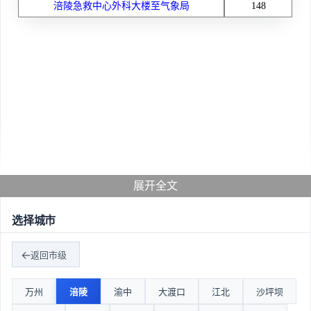
涪陵急救中心外科大楼至气象局
148
展开全文
选择城市
返回市级
万州
涪陵
渝中
大渡口
江北
沙坪坝