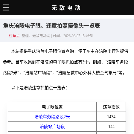
无敌电动
主页
重庆涪陵电子眼、违章拍照摄像头一览表
电动百科
违章点
整理：无敌电动网 | 时间：2026-08-07 15:46:51
电车资讯
本站提供重庆涪陵电子眼位置查询，便于车主在涪陵出行时提供
电车手册
参考。目前收集到在涪陵的电子眼抓拍点有3个，例如：“涪陵车务段
选车推荐
路段2米“，”涪陵站广场段“，”涪陵急救中心外科大楼至气象局”等。
充电站
以下是涪陵违章抓拍点一览表：
用车百科
销量榜
电子眼位置
违章指数
涪陵车务段路段2米
1434
经销商
涪陵站广场段
144