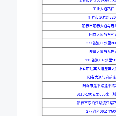
阳春市迎宾大道迎宾大道
工业大道路口
阳春市龙岩路32
阳春市阳春大道与春
阳春大道与东苑
277省道11公里30
迎宾大道与龙岩
113省道197公里5
阳春市迎宾大道迎宾大道
阳春大道与府前
阳春市莲平路莲平路2
S113-190公里850米
阳春市东沿江路滨江路路
277省道06公里50