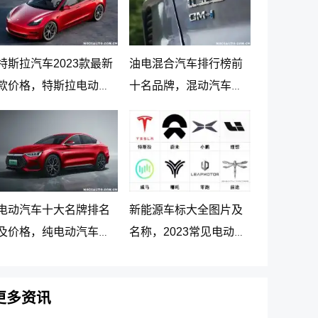
特斯拉汽车2023款最新
油电混合汽车排行榜前
款价格，特斯拉电动汽
十名品牌，混动汽车十
车价格及落地价
大名牌排名及价格
电动汽车十大名牌排名
新能源车标大全图片及
及价格，纯电动汽车排
名称，2023常见电动汽
名及价格一览
车标志图片大全
更多资讯