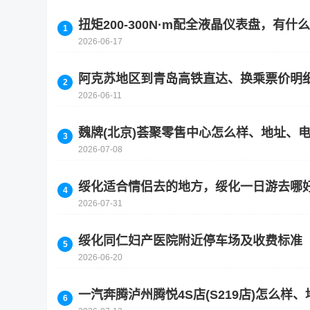
扭矩200-300N·m配全液晶仪表盘，有什
2026-06-17
阿克苏地区到青岛高铁直达、换乘票价明
2026-06-11
魏牌(北京)荟聚零售中心怎么样、地址、
2026-07-08
绥化适合情侣去的地方，绥化一日游去哪
2026-07-31
绥化同仁妇产医院附近停车场及收费标准
2026-06-20
一汽奔腾泸州腾悦4S店(S219店)怎么