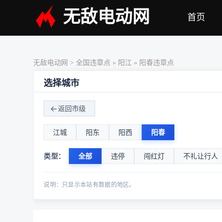
无敌电动网
首页
无敌电动网
>
全国违章点
»
阳江
» 阳春违章点
选择城市
返回市级
江城
阳东
阳西
阳春
类型：
全部
违停
闯红灯
不礼让行人
说明：只显示本站有数据的地区。