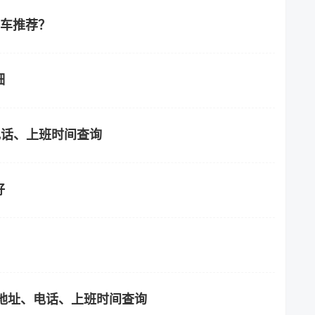
么车推荐？
细
电话、上班时间查询
好
样、地址、电话、上班时间查询