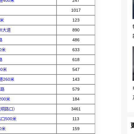
400米
247
1017
0米
123
州大道
890
路
486
0米
633
路
618
00米
547
260米
143
东路
579
00米
184
（城垌路口）
3461
口500米
113
0米
159