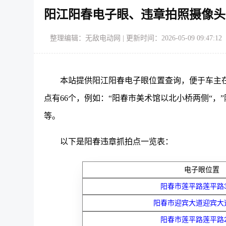
阳江阳春电子眼、违章拍照摄像头
整理编辑：无敌电动网 | 更新时间：2026-05-09 09:47:12
本站提供阳江阳春电子眼位置查询，便于车主
点有66个，例如：“阳春市美术馆以北小桥两侧“，”
等。
以下是阳春违章抓拍点一览表：
电子眼位置
阳春市莲平路莲平路3
阳春市迎宾大道迎宾大道
阳春市莲平路莲平路2