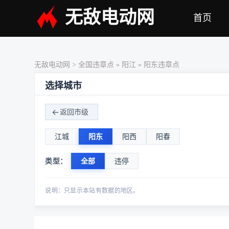
无敌电动网
首页
无敌电动网
>
全国违章点
»
阳江
» 阳东违章点
选择城市
返回市级
江城
阳东
阳西
阳春
类型：
全部
违停
说明：只显示本站有数据的地区。