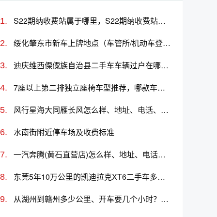
S22期纳收费站属于哪里，S22期纳收费站入口的详细地址
绥化肇东市新车上牌地点（车管所/机动车登记服务站）、上班时间、电话
迪庆维西傈僳族自治县二手车车辆过户在哪里办理、电话、上班时间
7座以上第二排独立座椅车型推荐，哪款车好？
风行星海大同雁长风怎么样、地址、电话、上班时间查询
水南街附近停车场及收费标准
一汽奔腾(黄石直营店)怎么样、地址、电话、上班时间查询
东莞5年10万公里的凯迪拉克XT6二手车多少钱
从湖州到赣州多少公里、开车要几个小时？过路费、油费等