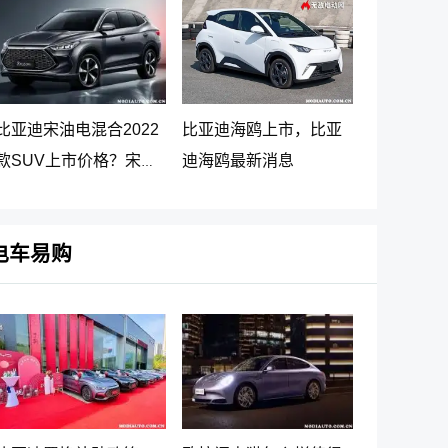
比亚迪宋油电混合2022
比亚迪海鸥上市，比亚
款SUV上市价格？宋
迪海鸥最新消息
PLUS DM-i 5G版上市消
息
电车易购