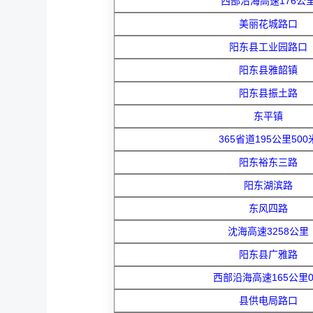
西部沿海高速176公
美丽花城路口
阳东县工业园路口
阳东县雅韶镇
阳东县振土路
东平镇
365省道195公里500
阳东裕东三路
阳东湖滨路
东风四路
沈海高速3258公里
阳东县广雅路
西部沿海高速165公里
县供电局路口