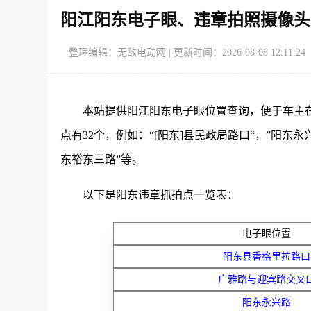
阳江阳东电子眼、违章拍照摄像头
整理编辑：无敌电动网 | 更新时间：2026-08-08 12:11:24
本站提供阳江阳东电子眼位置查询，便于车主
点有32个，例如：“[阳东]县民政局路口“，”阳东永
东裕东三路”等。
以下是阳东违章抓拍点一览表：
电子眼位置
阳东县香格里拉路口
广雅路与迎宾路交叉
阳东永兴路