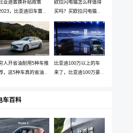
比亚迪置换补贴政策
欧拉闪电猫怎么样值得
2023，比亚迪旧车置换
买吗？买欧拉闪电猫十
新车价格表
大忠告
穷人开省油耐用5种车推
比亚迪100万以上的车
荐，这5种车真的省油又
来了，比亚迪100万豪
耐用
车贵在哪里
电车百科