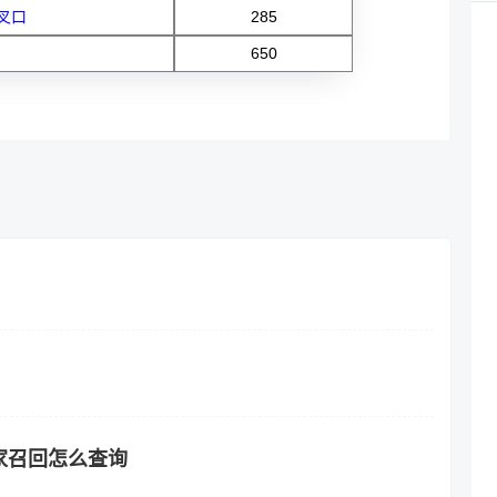
叉口
285
650
家召回怎么查询