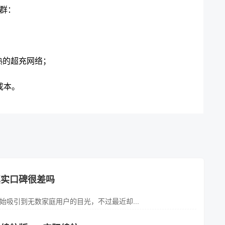
人群：
熟的超充网络；
成本。
Y真实口碑很差吗
开始吸引到无数家庭用户的目光，不过最近却...