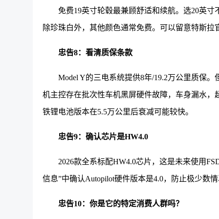
免费19英寸轮毂最兼顾舒适和续航。选20英寸不
除珍珠白外，其他颜色通常免费。可以留意特斯拉官
忠告8：看清
质保条款
Model Y的三电系统提供8年/19.2万公
机主控存在批次性车机黑屏硬件故障，车身漏水，
铁锂电池版本在5.5万公里后衰减可能较快。
忠告9：确认芯片是HW4.0
2026款全系标配HW4.0芯片，这是未来使用
信息”中确认Autopilot硬件版本是4.0，防止极少
忠告10：你是它的特定消费人群吗？