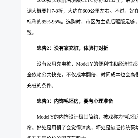
2026款长续航后驱版CLTC标称821公里，后
调大概要打7-8折，大约在600公里左右。不过，好
标称的85%-95%。选购时，市区为主选后驱版足
钱。
忠告2：没有家充桩，体验打对折
没有家用充电桩，Model Y的便利性和经济
全依赖公共快充，不仅成本翻倍，时间成本也会高
充桩的条件。
忠告3：内饰毛坯房，要有心理准备
Model Y的内饰设计极其简约，被戏称为“
帘。好处是用惯了会觉得清爽，坏处是缺乏传统豪华