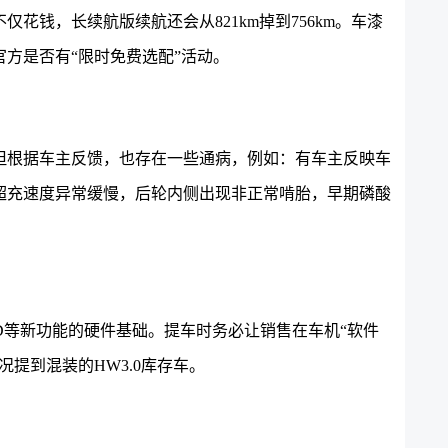
仅花钱，长续航版续航还会从821km掉到756km。
车漆
方是否有“限时免费选配”活动。
里质保。但根据车主反馈，也存在一些通病，例如：有车主反映车
超充速度异常缓慢，后轮内侧出现非正常啃胎，早期磷酸
FSD等新功能的硬件基础。提车时务必让销售在车机“软件
数情况提到混装的HW3.0库存车。