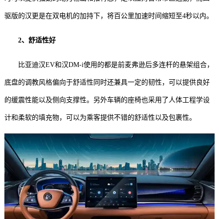
驱版的汉更是在双电机的加持下，将百公里加速时间缩短至4秒以内。
2、舒适性好
比亚迪汉EV和汉DM-i使用的都是前麦弗逊后多连杆的悬架组合，
底盘的调教风格偏向于舒适性同时还兼具一定的韧性，可以提供良好
的缓震性能以及侧向支撑性。另外车辆的座椅也采用了人体工程学设
计和柔软的填充物，可以为乘客提供不错的舒适性以及包裹性。