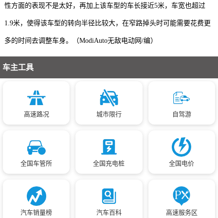
性方面的表现不是太好，再加上该车型的车长接近5米，车宽也超过
1.9米，使得该车型的转向半径比较大，在窄路掉头时可能需要花费更
多的时间去调整车身。（ModiAuto无敌电动网/编）
车主工具
高速路况
城市限行
自驾游
全国车管所
全国充电桩
全国电价
汽车销量榜
汽车百科
高速服务区