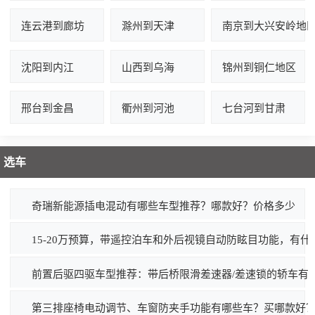
连云港到廊坊
滁州到天津
南京到大兴安岭地
沈阳到内江
山西到乌海
锦州到铜仁地区
邢台到金昌
衢州到河池
七台河到甘肃
选车
奇瑞新能源插电混动有哪些车型推荐？哪款好？价格多少
15-20万预算，带遥控泊车和外后视镜自动防眩目功能，有什
前置后驱四驱车型推荐：带后桥限滑差速器/差速锁的轿车有
第三排座椅电动调节、车窗防夹手功能有哪些车？买哪款好