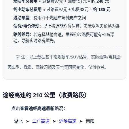
燃油车总费用
≈ 过路费97元 + 油费151元 =
约 248 元
纯电动车总费用
≈ 过路费97元 + 电费38元 =
约 135 元
混动车型
：费用介于燃油车与纯电车之间
油价/电价浮动
：以上按近期均价估算，实际以当天价格为准
路线差异
：若选择其他高速，里程和过路费可能有±5%浮
动，导航实时路况优先。
💡 注：以上数据基于常规轿车/SUV估算，实际油耗/电耗会
因车型、载重、驾驶习惯及天气等因素变化，仅供参考。
途经高速约 210 公里（收费路段）
点击查看途经高速最新路况：
湖北
➤
二广高速
➤
沪陕高速
➤
南阳