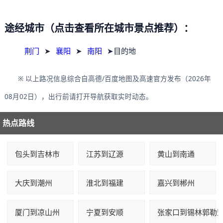
途经城市（点击查看所在城市景点推荐）：
荆门
➤
襄阳
➤
南阳
➤目的地
※ 以上路况信息综合自高德/百度地图及高速官方发布（2026年
08月02日），出行前请打开导航获取实时动态。
热点路线
包头到吉林市
江苏到辽源
黄山到南通
大庆到潮州
淮北到福建
嘉兴到郴州
厦门到凉山州
宁夏到安顺
张家口到锡林郭勒