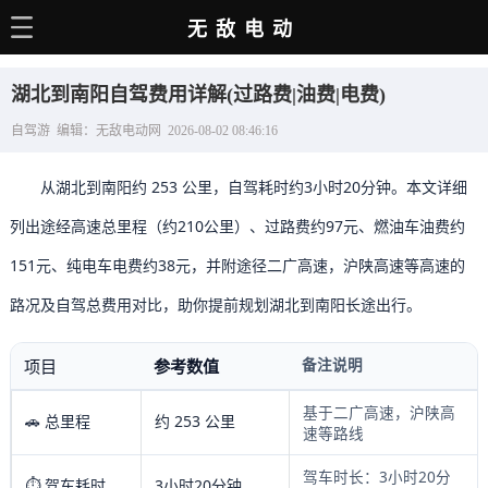
无敌电动
主页
湖北到南阳自驾费用详解(过路费|油费|电费)
电动百科
自驾游 编辑：无敌电动网 2026-08-02 08:46:16
电车资讯
从湖北到南阳约 253 公里，自驾耗时约3小时20分钟。本文详细
电车手册
列出途经高速总里程（约210公里）、过路费约97元、燃油车油费约
选车推荐
151元、纯电车电费约38元，并附途径二广高速，沪陕高速等高速的
充电站
路况及自驾总费用对比，助你提前规划湖北到南阳长途出行。
用车百科
备注说明
项目
参考数值
销量榜
基于二广高速，沪陕高
🚗 总里程
约 253 公里
经销商
速等路线
驾车时长：3小时20分
⏱️ 驾车耗时
3小时20分钟