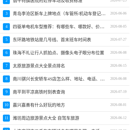
2
翁牛特旗医院附近停车场及收费标准
2026-07-25
青岛李沧区新车上牌地点（车管所/机动车登记服务站）、上班时间、电话
3
2026-06-06
四驱单电机车型推荐：有哪些车、哪款好、价格一览
4
2026-08-05
5
东环路地铁站是几号线、首末班车时间表
2026-07-27
6
珠海不礼让行人抓拍点、摄像头电子眼分布位置
2026-06-08
7
太原旅游景点大全景点排名
2026-06-15
南川骐兴长安轿车4S店怎么样、地址、电话、上班时间查询
8
2026-06-08
9
南平到平凉高铁时刻表查询
2026-07-19
10
嘉兴嘉善有什么好玩的地方
2026-08-01
11
潍坊周边旅游景点大全 自驾车旅游
2026-06-12