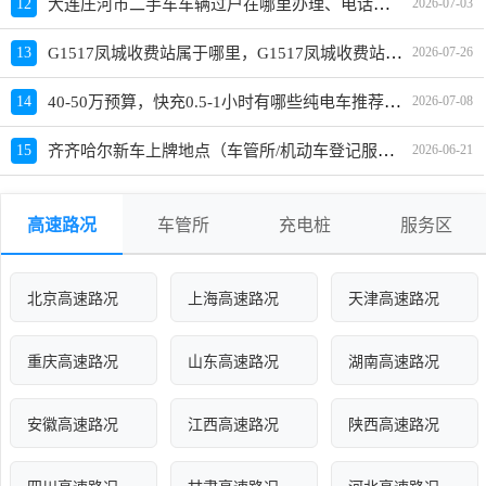
大连庄河市二手车车辆过户在哪里办理、电话、上班时间
12
2026-07-03
G1517凤城收费站属于哪里，G1517凤城收费站入口的详细地址
13
2026-07-26
40-50万预算，快充0.5-1小时有哪些纯电车推荐？买哪款好？
14
2026-07-08
齐齐哈尔新车上牌地点（车管所/机动车登记服务站）、上班时间、电话
15
2026-06-21
高速路况
车管所
充电桩
服务区
北京高速路况
上海高速路况
天津高速路况
重庆高速路况
山东高速路况
湖南高速路况
安徽高速路况
江西高速路况
陕西高速路况