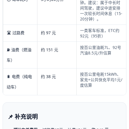
钟。建议：属于中长时
间驾驶，建议中途安排
一次较长时间休息（15-
20分钟）。
一类客车标准，ETC约
🛣️ 过路费
约 97 元
92元（95折）
按百公里油耗7L、92号
⛽ 油费（燃油
约 151 元
汽油8.5元/升估算
车）
按百公里电耗15kWh、
🔋 电费（纯电
约 38 元
家充+公共快充平均1元/
度估算
动车）
📌 补充说明