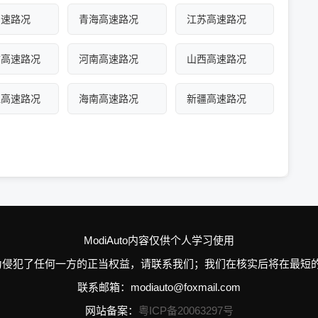
高速路况
青海高速路况
江苏高速路况
古高速路况
河南高速路况
山西高速路况
江高速路况
海南高速路况
新疆高速路况
ModiAuto内容仅供个人学习使用
n的个别行为侵犯了任何一方的正当权益，请联系我们；我们在核实后将在
联系邮箱：modiauto@foxmail.com
网站备案：
粤ICP备20063297号