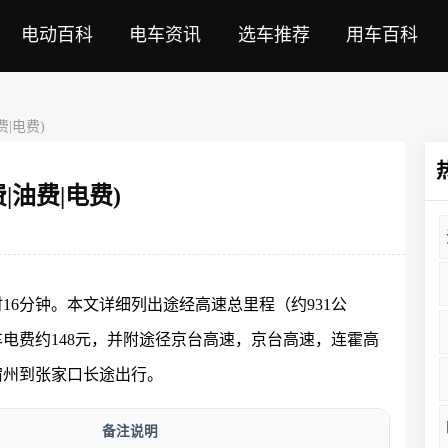
电动百科
电车资讯
选车推荐
用车百科
|电费)
油费|电费)
小时16分钟。本文详细列出途经高速总里程（约931公
车电费约148元，并附途径京台高速，京台高速，连霍高
宿州到张家口长途出行。
备注说明