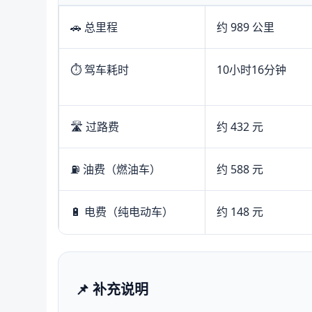
🚗 总里程
约 989 公里
⏱️ 驾车耗时
10小时16分钟
🛣️ 过路费
约 432 元
⛽ 油费（燃油车）
约 588 元
🔋 电费（纯电动车）
约 148 元
📌 补充说明