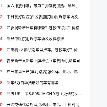
国六排放标准，带第二排座椅加热、通风、按摩功能的车型有哪些？买哪款好？
中日友好医院(西区舰船院区)附近停车场及收费标准
四驱涡轮增压车有哪些？哪款值得买？价格及推荐指南
新县中医院附近停车场及收费标准
四电机+人脸识别车型推荐，哪款车好？价格与选购指南
吉安新干县新车上牌地点（车管所/机动车登记服务站）、上班时间、电话
启辰东风日产(滨河路店)怎么样、地址、电话、上班时间查询
新车6万自动挡最好的车有哪些
元PLUS、深蓝S05和AION Y哪个更值得买？性价比、配置对比
长治交通违章处理点地址、电话、上班时间