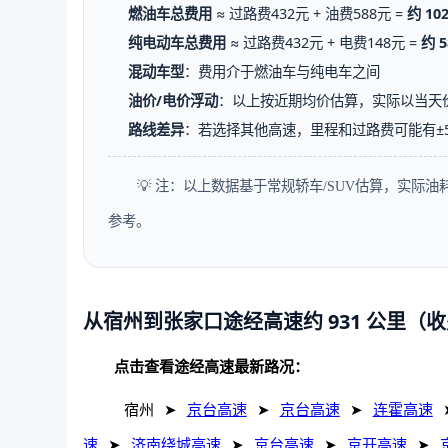
燃油车总费用
≈ 过路费432元 + 油费588元 =
约 10
纯电动车总费用
≈ 过路费432元 + 电费148元 =
约 5
混动车型
：费用介于燃油车与纯电车之间
油价/电价浮动
：以上按近期均价估算，实际以当天
路线差异
：若选择其他高速，里程和过路费可能有±
💡 注：以上数据基于常规轿车/SUV估算，实际
参考。
从宿州到张家口途经高速约 931 公里（
点击查看途经高速最新路况：
宿州
➤
京台高速
➤
京台高速
➤
连霍高速
速
➤
济南绕城高速
➤
京台高速
➤
京开高速
➤