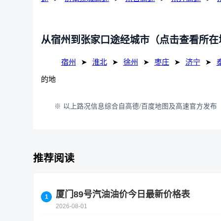
从宿州到张家口途经城市（点击查看所在
宿州
➤
淮北
➤
徐州
➤
枣庄
➤
济宁
➤
的地
※ 以上路况信息综合自高德/百度地图及高速官方发布（
推荐阅读
厦门89号汽油油价今日最新价格表
2026-08-01