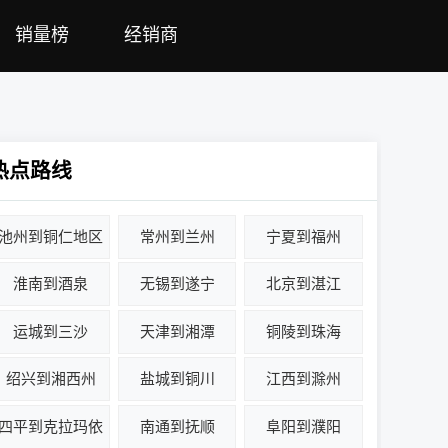
销量榜
经销商
热点路线
池州到铜仁地区
常州到兰州
宁夏到福州
淮南到酒泉
无锡到遂宁
北京到湛江
运城到三沙
天津到湘潭
铜陵到珠海
绍兴到湘西州
盐城到铜川
江西到滁州
四平到克拉玛依
南通到抚顺
阜阳到濮阳