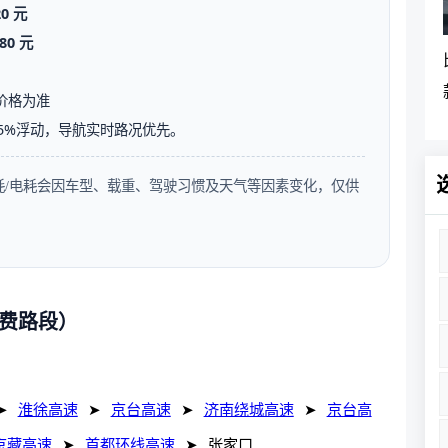
20 元
80 元
价格为准
5%浮动，导航实时路况优先。
油耗/电耗会因车型、载重、驾驶习惯及天气等因素变化，仅供
收费路段）
➤
淮徐高速
➤
京台高速
➤
济南绕城高速
➤
京台高
京藏高速
➤
首都环线高速
➤
张家口