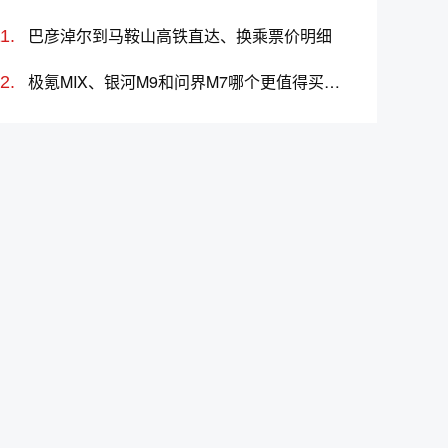
巴彦淖尔到马鞍山高铁直达、换乘票价明细
极氪MIX、银河M9和问界M7哪个更值得买？性价比、配置对比