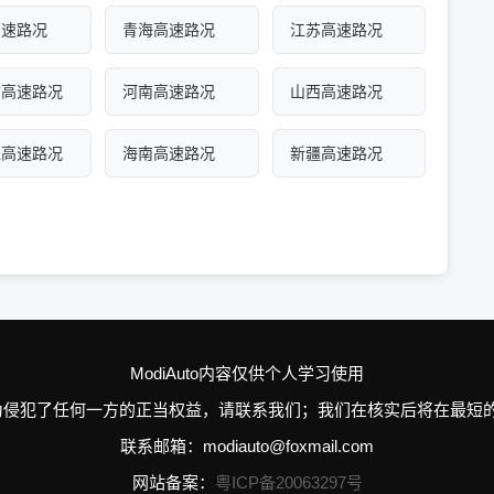
高速路况
青海高速路况
江苏高速路况
古高速路况
河南高速路况
山西高速路况
江高速路况
海南高速路况
新疆高速路况
ModiAuto内容仅供个人学习使用
n的个别行为侵犯了任何一方的正当权益，请联系我们；我们在核实后将在
联系邮箱：modiauto@foxmail.com
网站备案：
粤ICP备20063297号