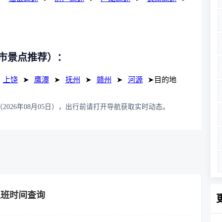
市景点推荐）：
上饶
➤
鹰潭
➤
抚州
➤
赣州
➤
河源
➤目的地
2026年08月05日），出行前请打开导航获取实时动态。
上班时间查询