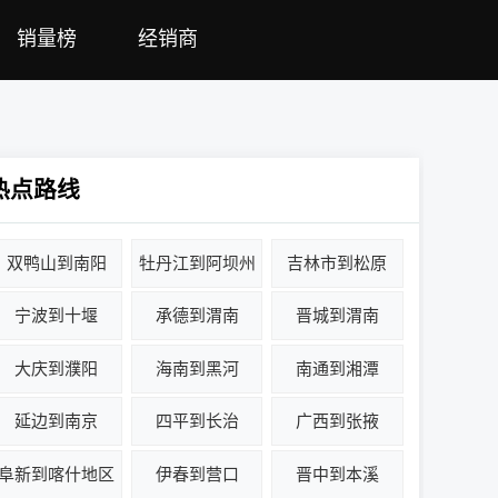
销量榜
经销商
热点路线
双鸭山到南阳
牡丹江到阿坝州
吉林市到松原
宁波到十堰
承德到渭南
晋城到渭南
大庆到濮阳
海南到黑河
南通到湘潭
延边到南京
四平到长治
广西到张掖
阜新到喀什地区
伊春到营口
晋中到本溪