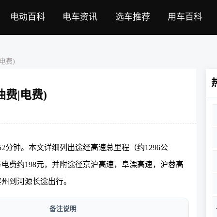
电动百科
电车资讯
选车推荐
用车百科
电费)
费|电费)
时52分钟。本文详细列出途经高速总里程（约1296公
车电费约198元，并附途径京沪高速，阜溧高速，沪蓉高
泰州到河源长途出行。
备注说明