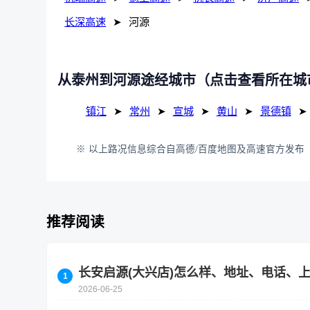
长深高速
➤
河源
从泰州到河源途经城市（点击查看所在城
镇江
➤
常州
➤
宣城
➤
黄山
➤
景德镇
➤
※ 以上路况信息综合自高德/百度地图及高速官方发布（
推荐阅读
长安启源(大兴店)怎么样、地址、电话、
2026-06-25