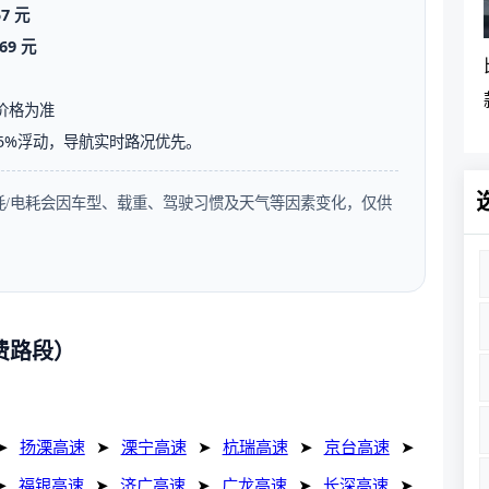
57 元
69 元
价格为准
5%浮动，导航实时路况优先。
油耗/电耗会因车型、载重、驾驶习惯及天气等因素变化，仅供
费路段）
➤
扬溧高速
➤
溧宁高速
➤
杭瑞高速
➤
京台高速
➤
➤
福银高速
➤
济广高速
➤
广龙高速
➤
长深高速
➤