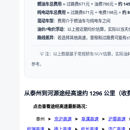
燃油车总费用
≈ 过路费671元 + 油费786元 =
约 14
纯电动车总费用
≈ 过路费671元 + 电费198元 =
约 8
混动车型
：费用介于燃油车与纯电车之间
油价/电价浮动
：以上按近期均价估算，实际以当天
路线差异
：若选择其他高速，里程和过路费可能有±
💡 注：以上数据基于常规轿车/SUV估算，实际
参考。
从泰州到河源途经高速约 1296 公里（收
点击查看途经高速最新路况：
泰州
➤
京沪高速
➤
阜溧高速
➤
沪蓉高速
杭瑞高速
➤
德上高速
➤
杭长高速
➤
济广高速