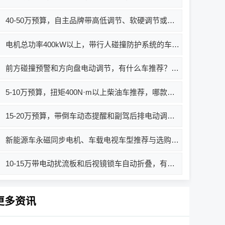
40-50万预算，自主品牌带高低调节、软硬调节或软硬+高低调节的车型有哪些？哪款值得买？
电机总功率400kW以上，带行人碰撞防护系统的车有哪些？哪款值得买？
前方碰撞预警和方向盘电动调节，有什么车推荐？买哪款好？价格如何？
5-10万预算，扭矩400N·m以上柴油车推荐，哪款好？
15-20万预算，带倒车动态提醒和副驾后排电动调节，有什么车推荐？
新能源车永磁同步电机、车载电视车型推荐与选购指南
10-15万带电动扰流板和后视镜锁车自动折叠，有什么车推荐？
更多资讯