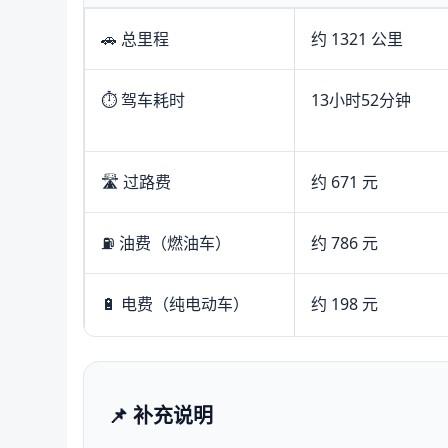
🚗 总里程
约 1321 公里
⏱️ 驾车耗时
13小时52分钟
🛣️ 过路费
约 671 元
⛽ 油费（燃油车）
约 786 元
🔋 电费（纯电动车）
约 198 元
📌 补充说明