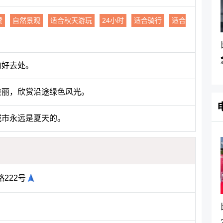
赞
自然景观
适合秋天游玩
24小时
适合骑行
适合
的好去处。
美丽，欣赏沿途绿色风光。
城市永远是夏天的。
222号