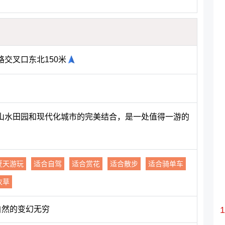
交叉口东北150米
山水田园和现代化城市的完美结合，是一处值得一游的
夏天游玩
适合自驾
适合赏花
适合散步
适合骑单车
衣草
自然的变幻无穷