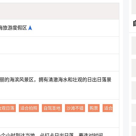
海旅游度假区
美丽的海滨风景区，拥有清澈海水和壮观的日出日落景
合观日落
适合拍照
自驾圣地
沙滩不错
购票
适合
一个小时到达当地，必打卡日出日落，要选对时间。