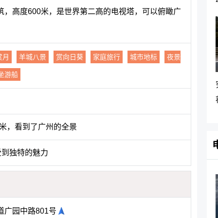
筑，高度600米，是世界第二高的电视塔，可以俯瞰广
赏月
羊城八景
赏向日葵
家庭旅行
城市地标
夜景
坐游船
3米，看到了广州的全景
受到独特的魅力
广园中路801号