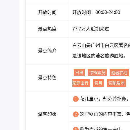
开放时间
开放时间：00:00-24:00
景点热度
77.7万人近期来过
白云山是广州市白云区著名的
景点简介
是该地区的著名旅游胜地。
日出
绿植繁茂
避暑胜地
景点特色
家庭出行
赏月
赏花胜地
花儿虽小，却芬芳扑鼻
1
游客印象
这些壁画的内容丰富、
2
称为南越的第一座山
3