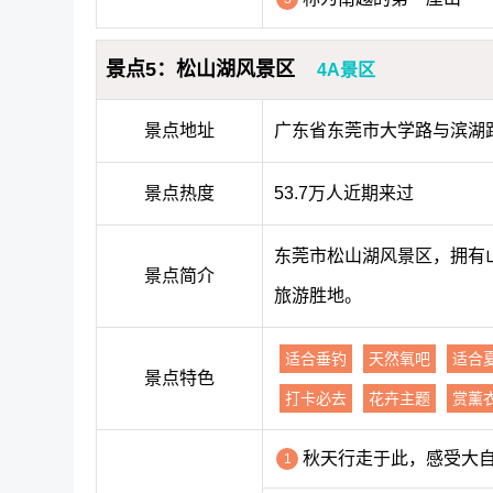
景点5：松山湖风景区
4A景区
景点地址
广东省东莞市大学路与滨湖路
景点热度
53.7万人近期来过
东莞市松山湖风景区，拥有
景点简介
旅游胜地。
适合垂钓
天然氧吧
适合
景点特色
打卡必去
花卉主题
赏薰
秋天行走于此，感受大
1