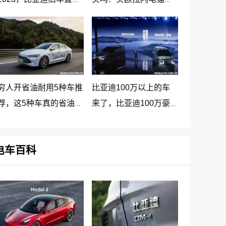
新车价格表
大忠告
穷人开省油耐用5种车推
比亚迪100万以上的车
荐，这5种车真的省油又
来了，比亚迪100万豪
耐用
车贵在哪里
电车百科