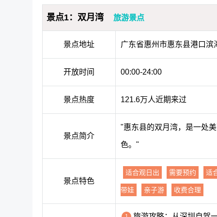
景点1：双月湾
旅游景点
景点地址
广东省惠州市惠东县港口滨
开放时间
00:00-24:00
景点热度
121.6万人近期来过
"惠东县的双月湾，是一处
景点简介
色。"
适合观日出
需要预约
适
景点特色
带娃
亲子游
收费合理
旅游攻略：从深圳自驾
1