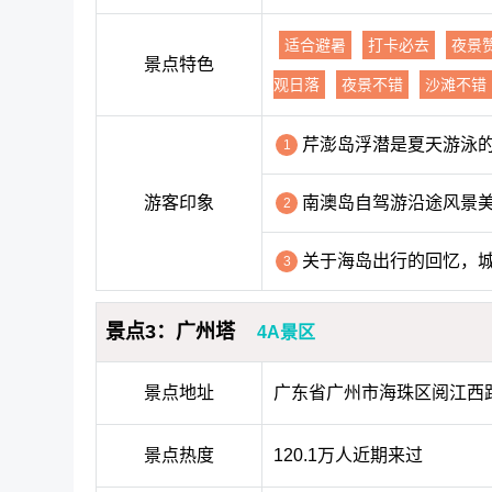
适合避暑
打卡必去
夜景
景点特色
观日落
夜景不错
沙滩不错
芹澎岛浮潜是夏天游泳
1
游客印象
南澳岛自驾游沿途风景
2
关于海岛出行的回忆，
3
景点3：广州塔
4A景区
景点地址
广东省广州市海珠区阅江西路
景点热度
120.1万人近期来过