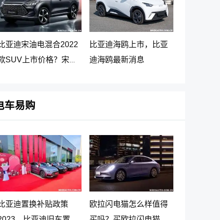
比亚迪宋油电混合2022
比亚迪海鸥上市，比亚
款SUV上市价格？宋
迪海鸥最新消息
PLUS DM-i 5G版上市消
息
电车易购
比亚迪置换补贴政策
欧拉闪电猫怎么样值得
2023，比亚迪旧车置换
买吗？买欧拉闪电猫十