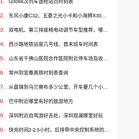
G3066次列车途经站点时刻表
东风小康C32、五菱之光小卡和小海狮X30哪个更值得买？性价比、配置对比
双电机、第三排座椅电动调节车型推荐，哪款车好？
西沙路地铁站是几号线、首末班车时间表
山东省千佛山医院合作医院附近停车场及收费标准
常州到宜春高铁时刻表查询
从盘锦到乌兰察布多少公里、开车要几个小时？过路费、油费等
巴中附近哪里有好的旅游地方
深圳附近自驾游好去处，深圳观澜哪里好玩
快充时间2-2.5小时，后排带中央控制系统的车有哪些？哪款值得买？价格多少？