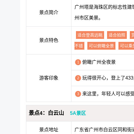
广州塔是海珠区的标志性建
景点简介
州市区美景。
适合登高远眺
适合拍照
景点特色
不错
可以俯瞰全景
可以乘
俯瞰广州全夜景
1
游客印象
玩得很开心，登上了43
2
来这里，年轻人可以感
3
景点4：白云山
5A景区
景点地址
广东省广州市白云区同和街道