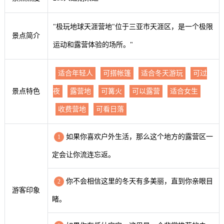
"极玩地球天涯营地"位于三亚市天涯区，是一个极限
景点简介
运动和露营体验的场所。"
适合年轻人
可搭帐篷
适合冬天游玩
可过
景点特色
夜
露营地
可篝火
可以露营
适合女生
收费营地
可看日落
如果你喜欢户外生活，那么这个地方的露营区一
1
定会让你流连忘返。
你不会相信这里的冬天有多美丽，直到你亲眼目
2
游客印象
睹。