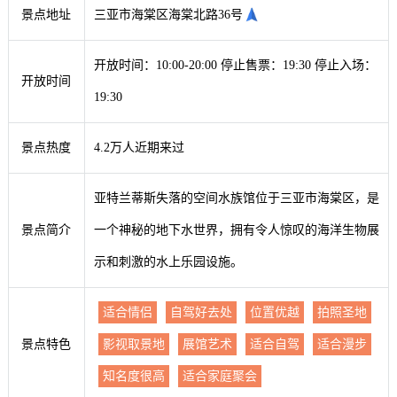
景点地址
三亚市海棠区海棠北路36号
开放时间：10:00-20:00 停止售票：19:30 停止入场：
开放时间
19:30
景点热度
4.2万人近期来过
亚特兰蒂斯失落的空间水族馆位于三亚市海棠区，是
景点简介
一个神秘的地下水世界，拥有令人惊叹的海洋生物展
示和刺激的水上乐园设施。
适合情侣
自驾好去处
位置优越
拍照圣地
景点特色
影视取景地
展馆艺术
适合自驾
适合漫步
知名度很高
适合家庭聚会