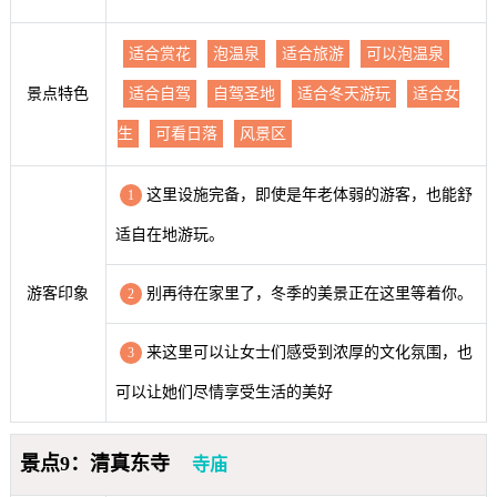
适合赏花
泡温泉
适合旅游
可以泡温泉
景点特色
适合自驾
自驾圣地
适合冬天游玩
适合女
生
可看日落
风景区
这里设施完备，即使是年老体弱的游客，也能舒
1
适自在地游玩。
游客印象
别再待在家里了，冬季的美景正在这里等着你。
2
来这里可以让女士们感受到浓厚的文化氛围，也
3
可以让她们尽情享受生活的美好
景点9：清真东寺
寺庙