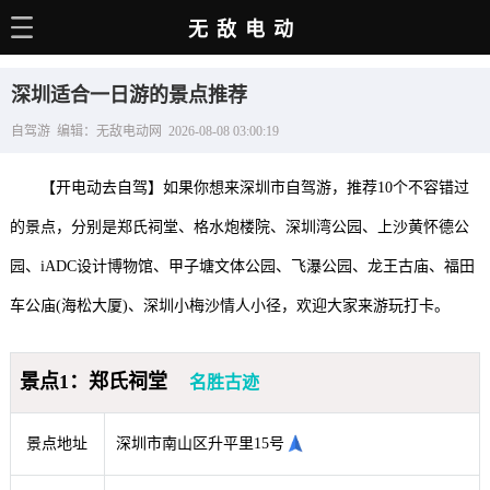
无敌电动
主页
深圳适合一日游的景点推荐
电动百科
自驾游 编辑：无敌电动网 2026-08-08 03:00:19
电车资讯
【开电动去自驾】如果你想来深圳市自驾游，推荐10个不容错过
电车手册
的景点，分别是郑氏祠堂、格水炮楼院、深圳湾公园、上沙黄怀德公
选车推荐
园、iADC设计博物馆、甲子塘文体公园、飞瀑公园、龙王古庙、福田
充电站
车公庙(海松大厦)、深圳小梅沙情人小径，欢迎大家来游玩打卡。
用车百科
景点1：郑氏祠堂
名胜古迹
销量榜
经销商
景点地址
深圳市南山区升平里15号