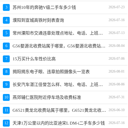
3
苏州10年的奔驰V级二手车多少钱
2026-07-23
4
濮阳到宣城高铁时刻表查询
2026-07-16
常州溧阳市交通违章处理点地址、电话、上班时间
5
2026-07-13
G56婺源北收费站属于哪里，G56婺源北收费站入口的详细地址
6
2026-08-04
7
15万买什么车性价比高
2026-07-06
8
揭阳揭东电子眼、违章拍照摄像头一览表
2026-08-01
长安汽车湛江佳誉怎么样、地址、电话、上班时间查询
9
2026-08-06
10
燕郊辅仁医院附近停车场及收费标准
2026-07-31
G6521黄龙北收费站属于哪里，G6521黄龙北收费站入口的详细地址
11
2026-06-10
12
天津1万公里以内的比亚迪宋L DM-i二手车多少钱
2026-07-16