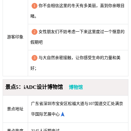
你不会相信这里的冬天有多美丽，直到你亲眼目
1
睹。
女性朋友们不妨考虑一下来这里度过一个惬意的
2
游客印象
假期吧
与大自然亲密接触，让你感受生命的力量和美
3
好；
景点5：iADC设计博物馆
博物馆
广东省深圳市宝安区松福大道与107国道交汇处满京
景点地址
华国际艺展中心
景点热度
3145人近期来过