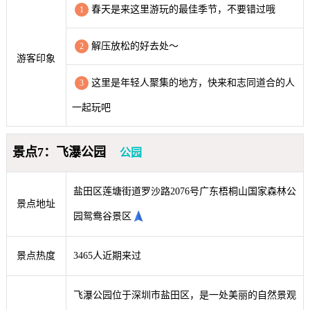
春天是来这里游玩的最佳季节，不要错过哦
1
解压放松的好去处～
2
游客印象
这里是年轻人聚集的地方，快来和志同道合的人
3
一起玩吧
景点7：飞瀑公园
公园
盐田区莲塘街道罗沙路2076号广东梧桐山国家森林公
景点地址
园鸳鸯谷景区
景点热度
3465人近期来过
飞瀑公园位于深圳市盐田区，是一处美丽的自然景观