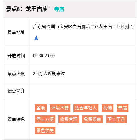
景点8：龙王古庙
寺庙
广东省深圳市宝安区白石厦龙二路龙王庙工业区对面
景点地址
开放时间
09:30-20:00
景点热度
2.3万人近期来过
景点简介
圣地
环境不错
适合年轻人
礼佛
寺庙
景点特色
停车方便
收费合理
免费景点
卫生干净
景色优美