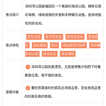
深圳湾公园是福田区一个美丽的海滨公园，拥有壮观
景点简介
的海景、绿树成荫的步道和多种娱乐设施，是休闲放
松的好去处。
赏牡丹花
亲子好去处
赏花好去处
赏油菜
景点特色
花
适合锻炼
赏月
适合观赏红树林
适合散
步的公园
适合女生
适合带娃
深圳湾公园风景漂亮，尤其是傍晚夕阳西下时看
1
黄昏日落，很不错的体验。
要欣赏美丽的杜鹃花必须来这里，您会发现这里
2
游客印象
的杜鹃花真的很美。