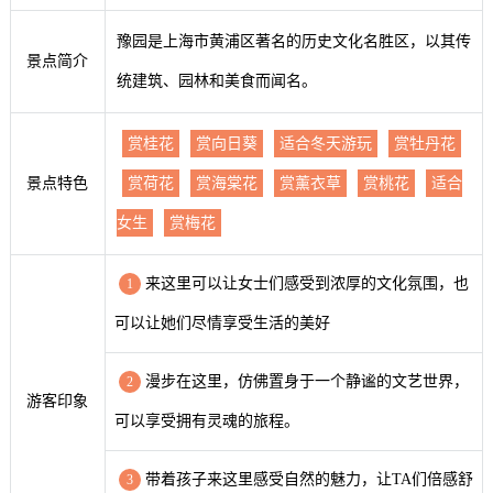
豫园是上海市黄浦区著名的历史文化名胜区，以其传
景点简介
统建筑、园林和美食而闻名。
赏桂花
赏向日葵
适合冬天游玩
赏牡丹花
景点特色
赏荷花
赏海棠花
赏薰衣草
赏桃花
适合
女生
赏梅花
来这里可以让女士们感受到浓厚的文化氛围，也
1
可以让她们尽情享受生活的美好
漫步在这里，仿佛置身于一个静谧的文艺世界，
2
游客印象
可以享受拥有灵魂的旅程。
带着孩子来这里感受自然的魅力，让TA们倍感舒
3