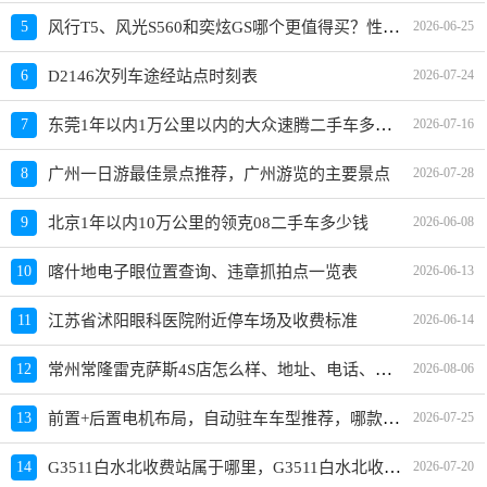
风行T5、风光S560和奕炫GS哪个更值得买？性价比、配置对比
5
2026-06-25
6
D2146次列车途经站点时刻表
2026-07-24
东莞1年以内1万公里以内的大众速腾二手车多少钱
7
2026-07-16
8
广州一日游最佳景点推荐，广州游览的主要景点
2026-07-28
9
北京1年以内10万公里的领克08二手车多少钱
2026-06-08
10
喀什地电子眼位置查询、违章抓拍点一览表
2026-06-13
11
江苏省沭阳眼科医院附近停车场及收费标准
2026-06-14
常州常隆雷克萨斯4S店怎么样、地址、电话、上班时间查询
12
2026-08-06
前置+后置电机布局，自动驻车车型推荐，哪款车好及价格
13
2026-07-25
G3511白水北收费站属于哪里，G3511白水北收费站入口的详细地址
14
2026-07-20