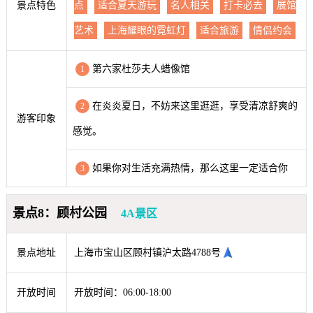
景点特色
点
适合夏天游玩
名人相关
打卡必去
展馆
艺术
上海耀眼的霓虹灯
适合旅游
情侣约会
第六家杜莎夫人蜡像馆
1
在炎炎夏日，不妨来这里逛逛，享受清凉舒爽的
2
游客印象
感觉。
如果你对生活充满热情，那么这里一定适合你
3
景点8：顾村公园
4A景区
景点地址
上海市宝山区顾村镇沪太路4788号
开放时间
开放时间：06:00-18:00