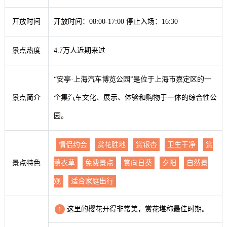
开放时间
开放时间：08:00-17:00 停止入场：16:30
景点热度
4.7万人近期来过
“安亭·上海汽车博览公园”是位于上海市嘉定区的一
景点简介
个集汽车文化、展示、体验和购物于一体的综合性公
园。
情侣约会
赏花胜地
赏银杏
卫生干净
赏
景点特色
薰衣草
免费景点
赏向日葵
夕阳
自然景
观
适合家庭出行
这里的樱花开得非常美，赏花堪称最佳时期。
1