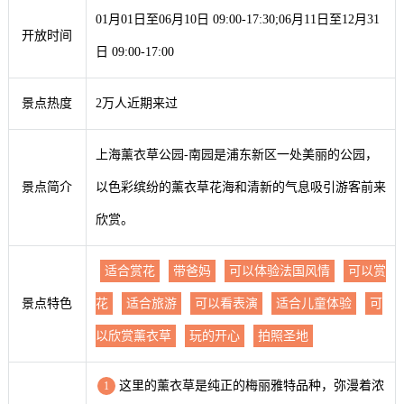
01月01日至06月10日 09:00-17:30;06月11日至12月31
开放时间
日 09:00-17:00
景点热度
2万人近期来过
上海薰衣草公园-南园是浦东新区一处美丽的公园，
景点简介
以色彩缤纷的薰衣草花海和清新的气息吸引游客前来
欣赏。
适合赏花
带爸妈
可以体验法国风情
可以赏
景点特色
花
适合旅游
可以看表演
适合儿童体验
可
以欣赏薰衣草
玩的开心
拍照圣地
这里的薰衣草是纯正的梅丽雅特品种，弥漫着浓
1