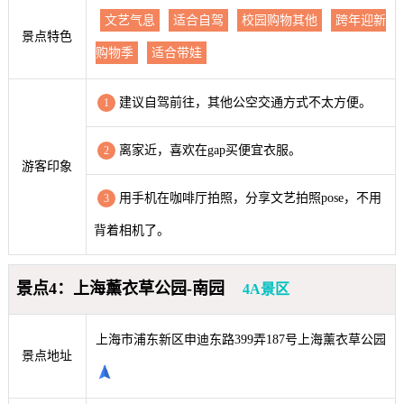
文艺气息
适合自驾
校园购物其他
跨年迎新
景点特色
购物季
适合带娃
建议自驾前往，其他公空交通方式不太方便。
1
离家近，喜欢在gap买便宜衣服。
2
游客印象
用手机在咖啡厅拍照，分享文艺拍照pose，不用
3
背着相机了。
景点4：上海薰衣草公园-南园
4A景区
上海市浦东新区申迪东路399弄187号上海薰衣草公园
景点地址