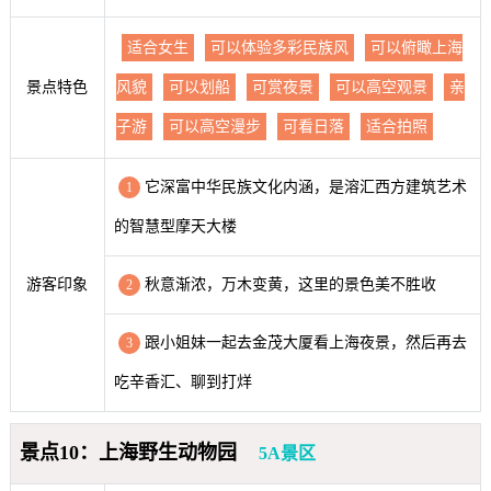
适合女生
可以体验多彩民族风
可以俯瞰上海
景点特色
风貌
可以划船
可赏夜景
可以高空观景
亲
子游
可以高空漫步
可看日落
适合拍照
它深富中华民族文化内涵，是溶汇西方建筑艺术
1
的智慧型摩天大楼
游客印象
秋意渐浓，万木变黄，这里的景色美不胜收
2
跟小姐妹一起去金茂大厦看上海夜景，然后再去
3
吃辛香汇、聊到打烊
景点10：上海野生动物园
5A景区