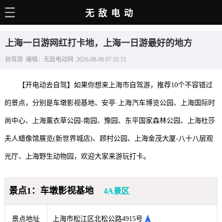
无敌电动
主页
上海一日游网红打卡地，上海一日游最好的地方
电动百科
自驾游 编辑：无敌电动网 2026-08-06 07:32:51
电车资讯
【开电动去自驾】如果你想来上海市自驾游，推荐10个不容错过
电车手册
的景点，分别是车墩影视基地、安亭·上海汽车博览公园、上海国际时
选车推荐
尚中心、上海薰衣草公园-南园、豫园、东平国家森林公园、上海杜莎
充电站
夫人蜡像馆展览(新世界城店)、顾村公园、上海金茂大厦-八十八层观
用车百科
光厅、上海野生动物园，欢迎大家来游玩打卡。
销量榜
景点1：车墩影视基地
4A景区
经销商
景点地址
上海市松江区北松公路4915号