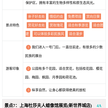
保护区，拥有丰富的生物多样性和原生态风光。
亲子好去处
情侣约会
免费项目
赏向日葵
景点特色
赏花好去处
赏玫瑰花
适合秋季游览
适合团
建
可以体验多彩民族风
适合漫步
我们进入一号门后，一直往前走，有很多的少数
1
民族的展台
游客印象
公园有多个花园，适合赏花，包括桂花园、樱花
2
园、梅园、枫园、月季园和荷花池。
纵享自然，让身心都获得绝美的放松
3
景点7：上海杜莎夫人蜡像馆展览(新世界城店)
4A