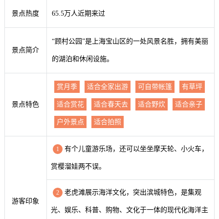
景点热度
65.5万人近期来过
“顾村公园”是上海宝山区的一处风景名胜，拥有美丽
景点简介
的湖泊和休闲设施。
赏月季
适合全家出游
可自带帐篷
有草坪
景点特色
适合赏花
适合春天去
适合野炊
适合亲子
户外景点
适合拍照
有个儿童游乐场，还可以坐坐摩天轮、小火车，
1
赏樱溜娃两不误。
老虎滩展示海洋文化，突出滨城特色，是集观
2
游客印象
光、娱乐、科普、购物、文化于一体的现代化海洋主